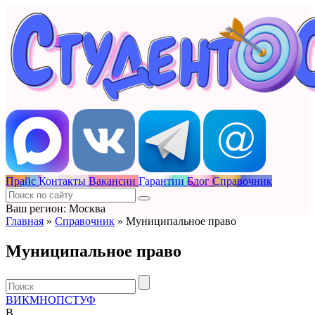
Прайс
Контакты
Вакансии
Гарантии
Блог
Справочник
Ваш регион: Москва
Главная
»
Справочник
»
Муниципальное право
Муниципальное право
В
И
К
М
Н
О
П
С
Т
У
Ф
В