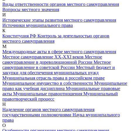
Виды ответственности органов местного самоуправления
Вопросы местного значения
И
Исторические этапы развития местного самоуправления
Источники муниципального права
К
Конституция РФ
Контроль за деятельностью органов
местного самоуправления
М
Международные акты в сфере местного самоуправления
Местное самоуправление XX-XXI веков
Местное
самоуправление в дореволюционной России
Местное
самоуправление в советской России
Местный бюджет и
закупки для обеспечения муниципальных нужд
Муниципальная отрасль права в российском праве
Муниципальное имущество в собственности
Муниципальное
право как учебная дисциплина
Муниципальные правовые
акты
Муниципальные правоотношения
Муниципальный
правотворческий процесс
Н
Наделение органов местного самоуправления
государственными полномочиями
Наука муниципального
права
О
Особенности организации местного самоуправления