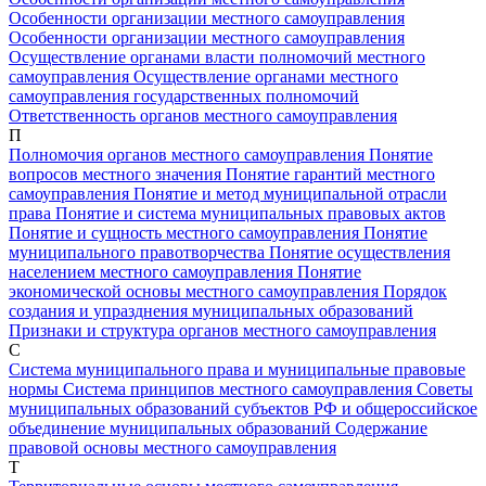
Особенности организации местного самоуправления
Особенности организации местного самоуправления
Осуществление органами власти полномочий местного
самоуправления
Осуществление органами местного
самоуправления государственных полномочий
Ответственность органов местного самоуправления
П
Полномочия органов местного самоуправления
Понятие
вопросов местного значения
Понятие гарантий местного
самоуправления
Понятие и метод муниципальной отрасли
права
Понятие и система муниципальных правовых актов
Понятие и сущность местного самоуправления
Понятие
муниципального правотворчества
Понятие осуществления
населением местного самоуправления
Понятие
экономической основы местного самоуправления
Порядок
создания и упразднения муниципальных образований
Признаки и структура органов местного самоуправления
С
Система муниципального права и муниципальные правовые
нормы
Система принципов местного самоуправления
Советы
муниципальных образований субъектов РФ и общероссийское
объединение муниципальных образований
Содержание
правовой основы местного самоуправления
Т