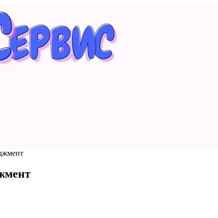
джмент
жмент