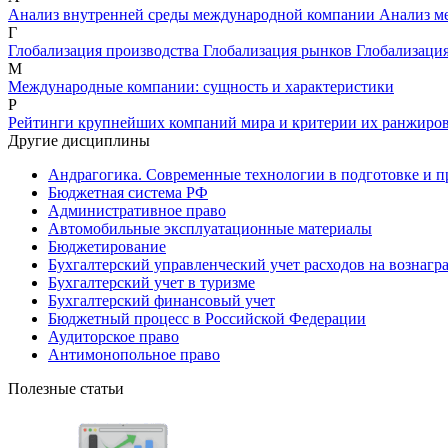
Анализ внутренней среды международной компании
Анализ м
Г
Глобализация производства
Глобализация рынков
Глобализаци
М
Международные компании: сущность и характеристики
Р
Рейтинги крупнейших компаний мира и критерии их ранжиро
Другие дисциплины
Андрагогика. Современные технологии в подготовке и п
Бюджетная система РФ
Административное право
Автомобильные эксплуатационные материалы
Бюджетирование
Бухгалтерский управленческий учет расходов на вознагр
Бухгалтерский учет в туризме
Бухгалтерский финансовый учет
Бюджетный процесс в Российской Федерации
Аудиторское право
Антимонопольное право
Полезные статьи