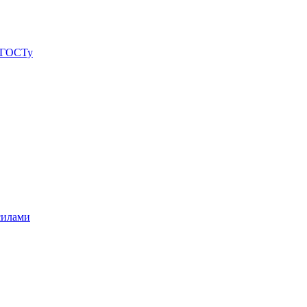
о ГОСТу
силами