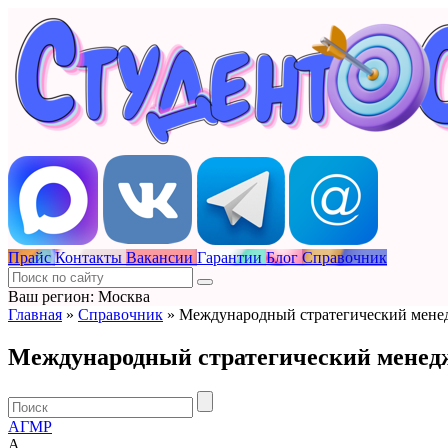
Прайс
Контакты
Вакансии
Гарантии
Блог
Справочник
Ваш регион: Москва
Главная
»
Справочник
»
Международный стратегический мене
Международный стратегический менед
А
Г
М
Р
А