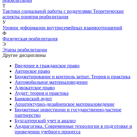
реабилитации
Т
Тактики социальной работы с родителями
Теоретические
аспекты понятия реабилитация
У
Уровни деформации внутрисемейных взаимоотношений
Ф
Физическая реабилитация
Э
Этапы реабилитации
Другие дисциплины
Введение в гражданское право
Авторское право
Бюджетирование и контроль затрат. Теория и практика
Автомобильное материаловедение
Адвокатское право
Аудит: теория и практика
Банковский аудит
Архитектурно-дизайнерское материаловедение
Бюджетные инвестиции и государственно-частное
партнерство
Бухгалтерский учет и анализ
Андрагогика. Современные технологии в подготовке и
проведении учебного процесса