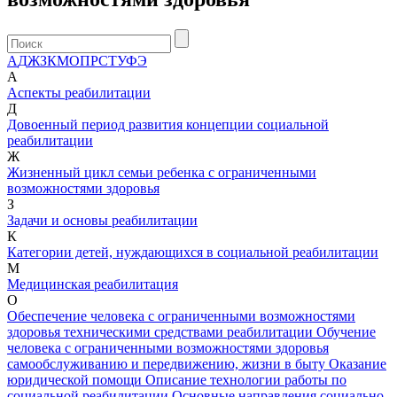
А
Д
Ж
З
К
М
О
П
Р
С
Т
У
Ф
Э
А
Аспекты реабилитации
Д
Довоенный период развития концепции социальной
реабилитации
Ж
Жизненный цикл семьи ребенка с ограниченными
возможностями здоровья
З
Задачи и основы реабилитации
К
Категории детей, нуждающихся в социальной реабилитации
М
Медицинская реабилитация
О
Обеспечение человека с ограниченными возможностями
здоровья техническими средствами реабилитации
Обучение
человека с ограниченными возможностями здоровья
самообслуживанию и передвижению, жизни в быту
Оказание
юридической помощи
Описание технологии работы по
социальной реабилитации
Основные направления социально-