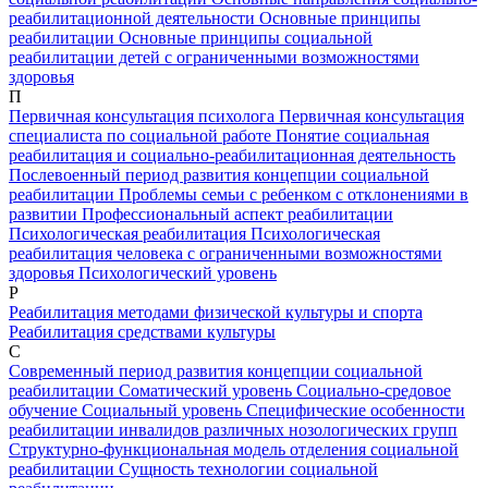
реабилитационной деятельности
Основные принципы
реабилитации
Основные принципы социальной
реабилитации детей с ограниченными возможностями
здоровья
П
Первичная консультация психолога
Первичная консультация
специалиста по социальной работе
Понятие социальная
реабилитация и социально-реабилитационная деятельность
Послевоенный период развития концепции социальной
реабилитации
Проблемы семьи с ребенком с отклонениями в
развитии
Профессиональный аспект реабилитации
Психологическая реабилитация
Психологическая
реабилитация человека с ограниченными возможностями
здоровья
Психологический уровень
Р
Реабилитация методами физической культуры и спорта
Реабилитация средствами культуры
С
Современный период развития концепции социальной
реабилитации
Соматический уровень
Социально-средовое
обучение
Социальный уровень
Специфические особенности
реабилитации инвалидов различных нозологических групп
Структурно-функциональная модель отделения социальной
реабилитации
Сущность технологии социальной