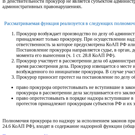
В действительности прокурор не является субъектом администр
административных правонарушениях.
Рассматриваемая функция реализуется в следующих полномочи
Прокурор возбуждает производство по делу об админис
принадлежит только прокурору. При осуществлении над
ответственность за которое предусмотрена КоАП РФ ил
Постановление прокурора направляется судье, в орган,
момента его вынесения (ч. 1 ст. 28.8 КоАП РФ).
Прокурор участвует в рассмотрении дела об администрат
время рассмотрения дела. Прокурор извещается о месте
возбужденного по инициативе прокурора. В случае участ
Прокурор приносит протест на постановление по делу о
право прокурора опротестовывать не вступившие в зако
прокурора в рассмотрении дела заслушивается его заключе
право опротестовывать в порядке надзора вступившие в
протестов принадлежит прокурорам субъектов РФ и их за
Полномочия прокурора по надзору за исполнением законов при
24.6 КоАП РФ), входят в содержание надзорной функции (общи