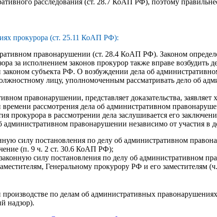
ативного расследования (ст. 28.7 КоАП РФ), поэтому правильнее
ях прокурора (ст. 25.11 КоАП РФ):
тративном правонарушении (ст. 28.4 КоАП РФ). Законом определ
зора за исполнением законов прокурор также вправе возбудить
и законом субъекта РФ. О возбуждении дела об административн
 должностному лицу, уполномоченным рассматривать дело об адм
ивном правонарушении, представляет доказательства, заявляет 
 и времени рассмотрения дела об административном правонаруш
ия прокурора в рассмотрении дела заслушивается его заключение 
б административном правонарушении независимо от участия в д
нную силу постановления по делу об административном правона
ние (п. 9 ч. 2 ст. 30.6 КоАП РФ);
 законную силу постановления по делу об административном пр
местителям, Генеральному прокурору РФ и его заместителям (ч. 
 производстве по делам об административных правонарушениях, 
й надзор).