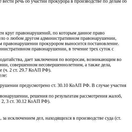
 вести речь об участии прокурора в производстве по делам об
ен круг правонарушений, по которым данное право
 дело о любом другом административном правонарушении,
ом правонарушении прокурором выносится постановление.
инистративном правонарушении, в течение трех суток с
ходатайства, дает заключения по вопросам, возникающим во
ении, совершенном несовершеннолетним, а также дела,
(ч. 2 ст. 29.7 КоАП РФ).
еле:
рушении предусмотрено ст. 30.10 КоАП РФ. В случае участия
авонарушении, решения по результатам рассмотрения жалоб,
2, 3 ст. 30.12 КоАП РФ).
за исключением дел, находящихся в производстве суда (ст.