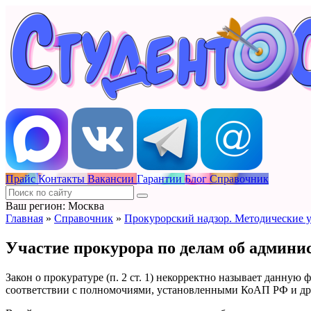
Прайс
Контакты
Вакансии
Гарантии
Блог
Справочник
Ваш регион: Москва
Главная
»
Справочник
»
Прокурорский надзор. Методические 
Участие прокурора по делам об админ
Закон о прокуратуре (п. 2 ст. 1) некорректно называет данн
соответствии с полномочиями, установленными КоАП РФ и др