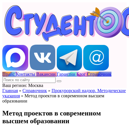
Прайс
Контакты
Вакансии
Гарантии
Блог
Справочник
Ваш регион: Москва
Главная
»
Справочник
»
Прокурорский надзор. Методические
указания
»
Метод проектов в современном высшем
образовании
Метод проектов в современном
высшем образовании