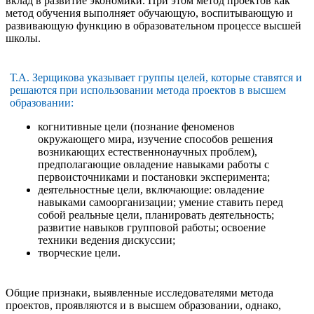
вклад в развитие экономики. При этом метод проектов как
метод обучения выполняет обучающую, воспитывающую и
развивающую функцию в образовательном процессе высшей
школы.
Т.А. Зерщикова указывает группы целей, которые ставятся и
решаются при использовании метода проектов в высшем
образовании:
когнитивные цели (познание феноменов
окружающего мира, изучение способов решения
возникающих естественнонаучных проблем),
предполагающие овладение навыками работы с
первоисточниками и постановки эксперимента;
деятельностные цели, включающие: овладение
навыками самоорганизации; умение ставить перед
собой реальные цели, планировать деятельность;
развитие навыков групповой работы; освоение
техники ведения дискуссии;
творческие цели.
Общие признаки, выявленные исследователями метода
проектов, проявляются и в высшем образовании, однако,