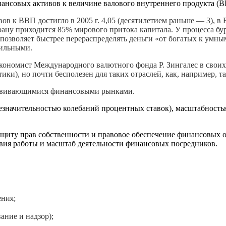
ансовых активов к величине валового внутреннего продукта (В
 к ВВП достигло в 2005 г. 4,05 (десятилетием раньше — 3), в Е
ану приходится 85% мирового притока капитала. У процесса бур
а позволяет быстрее перераспределять деньги «от богатых к ум
бильными.
омист Международного валютного фонда Р. Зингалес в своих ра
и), но почти бесполезен для таких отраслей, как, например, та
развивающимися финансовыми рынками.
(незначительностью колебаний процентных ставок), масштабност
щиту прав собственности и правовое обеспечение финансовых 
вия работы и масштаб деятельности финансовых посредников.
ения;
ание и надзор);