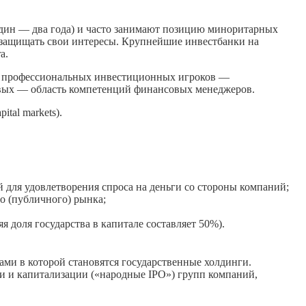
дин — два года) и часто занимают позицию миноритарных
 защищать свои интересы. Крупнейшие инвестбанки на
a.
ь» профессиональных инвестиционных игроков —
вых — область компетенций финансовых менеджеров.
tal markets).
 для удовлетворения спроса на деньги со стороны компаний;
о (публичного) рынка;
 доля государства в капитале составляет 50%).
ми в которой становятся государственные холдинги.
и и капитализации («народные IPO») групп компаний,