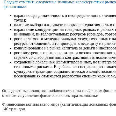
Следует отметить следующие значимые характеристики рыноч
финансовые:
нарастающая динамичность и неопределенность внешнего
труда);
наличие выбора или, иначе говоря, альтернативность в и
нарастание конкуренции на товарных рынках и рынках т
инноваций, интеллектуальных ресурсов (брендов, торгов
рост значимости менеджериальных услуг, связанных с 
ресурсы отношений. Это приводит к дефициту на рынке
конкурирование на рынке капитала за деньги инвесторов
рост внутреннего рынка капитала и возникновение конк
странах со слабо развитыми контрактными отношениями
сохранение локальных (сегментированных, не интегрир
страновыми рисками. Еще большая специфика возникает 
культурные традиции социалистического хозяйствовани
исследованиях отмечается разработка специфических м
Определенные подвижки наблюдаются и на глобальном финансо
отмечается усиление финансового сектора экономики.
Финансовые активы всего мира (капитализация локальных фондо
140 трлн дол.