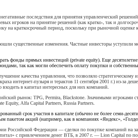
 негативные последствия для принятия управленческий решений
ых игроков на принятие решений (как кратко-, так и долгосро
ку на краткосрочный период, поскольку при рыночной оценке 
зошли существенные изменения. Частные инвесторы уступили м
ать фонды прямых инвестиций (private equity). Еще десятилети
фондами, так как могли обеспечить оплату покупки и собствен
улучшение качества управления, что позволяло стратегическому
е краха интернет-пузыря и терактов 11 сентября 2001 г.) из-за 
 входить в капитал интересных для них компаний.
йский рынок: TPG, Permira, Blackstone. Значимыми игроками с
 Equity, Alfa Capital Partners, Russia Partners.
ванный срок участия в капитале (обычно не более семи-десяти
м пакетом акций (например, как в компаниях «Яндекс», «Голден
ии Российской Федерации — сделки по покупке компаний на заем
питал» с привлечением денег ВТБ, в 2007 г. — Lion Capital по