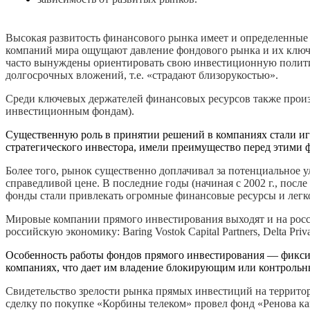
Высокая развитость финансового рынка имеет и определенные
компаний мира ощущают давление фондового рынка и их ключев
часто вынуждены ориентировать свою инвестиционную полити
долгосрочных вложений, т.е. «страдают близорукостью».
Среди ключевых держателей финансовых ресурсов также прои
инвестиционным фондам).
Существенную роль в принятии решений в компаниях стали игр
стратегического инвестора, имели преимущество перед этими 
Более того, рынок существенно доплачивал за потенциальное 
справедливой цене. В последние годы (начиная с 2002 г., посл
фонды стали привлекать огромные финансовые ресурсы и легко
Мировые компании прямого инвестирования выходят и на росси
российскую экономику: Baring Vostok Capital Partners, Delta Private
Особенность работы фондов прямого инвестирования — фиксиро
компаниях, что дает им владение блокирующим или контрольны
Свидетельство зрелости рынка прямых инвестиций на территор
сделку по покупке «Корбины телеком» провел фонд «Ренова ка