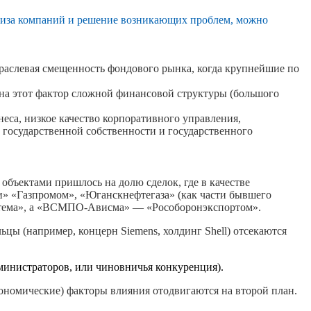
лиза компаний и решение возникающих проблем, можно
раслевая смещенность фондового рынка, когда крупнейшие по
на этот фактор сложной финансовой структуры (большого
еса, низкое качество корпоративного управления,
государственной собственности и государственного
объектами пришлось на долю сделок, где в качестве
и» «Газпромом», «Юганскнефтегаза» (как части бывшего
тема», а «ВСМПО-Ависма» — «Рособоронэкспортом».
цы (например, концерн Siemens, холдинг Shell) отсекаются
министраторов, или чиновничья конкуренция).
номические) факторы влияния отодвигаются на второй план.