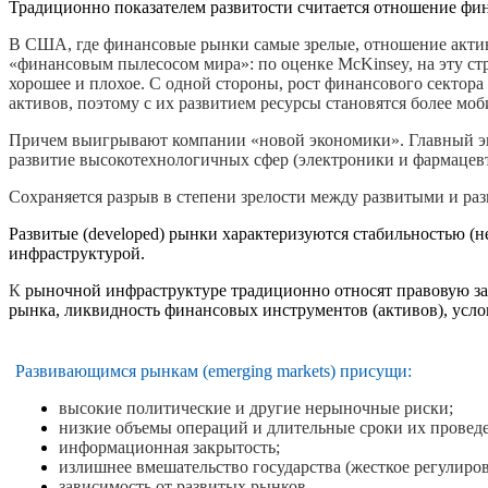
Традиционно показателем развитости считается отношение фин
В США, где финансовые рынки самые зрелые, отношение активов
«финансовым пылесосом мира»: по оценке МcKinsey, на эту стр
хорошее и плохое. С одной стороны, рост финансового сектор
активов, поэтому с их развитием ресурсы становятся более мо
Причем выигрывают компании «новой экономики». Главный экон
развитие высокотехнологичных сфер (электроники и фармацевтик
Сохраняется разрыв в степени зрелости между развитыми и 
Развитые (developed) рынки характеризуются стабильностью 
инфраструктурой.
К
рыночной инфраструктуре традиционно относят правовую за
рынка, ликвидность финансовых инструментов (активов), усло
Развивающимся рынкам (emerging markets) присущи:
высокие политические и другие нерыночные риски;
низкие объемы операций и длительные сроки их провед
информационная закрытость;
излишнее вмешательство государства (жесткое регулиров
зависимость от развитых рынков.