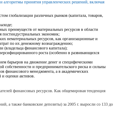
 и алгоритмы принятия управленческих решений, включая
том глобализации различных рынков (капитала, товаров,
выходе;
тных преимуществ от материальных ресурсов в области
для постиндустриальных экономик;
ких нематериальных ресурсов, как организационные и
атрат по их денежному вознаграждению;
ии (владельца финансового капитала);
иверсифицированного роста (особенно в развивающихся
ием барьеров на движение денег и специфическими
ной собственности и предпринимательского риска и сильны
пов финансового менеджмента, а в академических
 и оценки активов.
жателей финансовых ресурсов. Как общемировая тенденция
, а также банковские депозиты) за 2005 г. выросли со 133 до