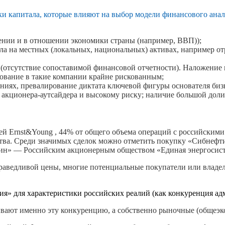
 капитала, которые влияют на выбор модели финансового ана
ении и в отношении экономики страны (например, ВВП));
а на местных (локальных, национальных) активах, например от
отсутствие сопоставимой финансовой отчетности). Наложение 
рование в такие компании крайне рискованным;
ниях, превалирование диктата ключевой фигуры основателя бизн
кционера-аутсайдера и высокому риску; наличие большой доли 
ей Ernst&Young , 44% от общего объема операций с российскими 
ства. Среди значимых сделок можно отметить покупку «Сибнефт
ин» — Российским акционерным обществом «Единая энергосис
раведливой цены, многие потенциальные покупатели или владель
я» для характеристики российских реалий (как конкуренция ад
ают именно эту конкуренцию, а собственно рыночные (общеэко