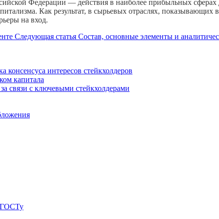
сийской Федерации — действия в наиболее прибыльных сферах де
апитализма. Как результат, в сырьевых отраслях, показывающих
рьеры на вход.
енте
Следующая статья
Состав, основные элементы и аналитиче
а консенсуса интересов стейкхолдеров
ком капитала
за связи с ключевыми стейкхолдерами
бложения
о ГОСТу