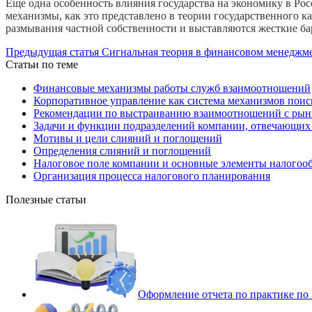
Еще одна особенность влияния государства на экономику в Рос
механизмы, как это представлено в теории государственного к
размывания частной собственности и выставляются жесткие ба
Предыдущая статья
Сигнальная теория в финансовом менеджм
Статьи по теме
Финансовые механизмы работы служб взаимоотношений
Корпоративное управление как система механизмов поиск
Рекомендации по выстраиванию взаимоотношений с рын
Задачи и функции подразделений компании, отвечающих 
Мотивы и цели слияний и поглощений
Определения слияний и поглощений
Налоговое поле компании и основные элементы налогоо
Организация процесса налогового планирования
Полезные статьи
Оформление отчета по практике п