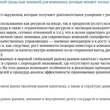
ной среды (как внешней для компании), которые меняют логику
 окружения, которые получают дополнительное ускорение с рос
спользовании как ресурсов на входе, так и продуктов (услуг) на 
руда в связи с ограниченностью ресурсов и эволюция конкурен
ых марок, сетевых отношений и т.п.), что в целом характерно 
наличием таких значимых для современных компаний специфичес
 качественных управляющих — наемных менеджеров и к росту з
 и, как следствие, рост значимости позиции инвестора в компан
уренции за капитал внутри компании из-за сохранения выгод д
);
ованных в мировой глобальный рынок) рынков капитала с налич
в странах с переходной экономикой, где отсутствует культ част
я. На этих рынках возникают особенности в реализации принци
оделей и процедур анализа эффективности принимаемых решений
вом рынке (включая рынок капитала), а также в структуре дер
вых рынков, внешние и внутренние долги государств и компаний