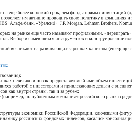
на еще более короткий срок, чем фонды прямых инвестиций (о
х позволяет им активно проводить свою политику в компаниях и
S, Альфа-банк, «Уралсиб», J.P. Morgan, Lehman Brothers, Nomur
оторых на рынке еще часто называют профильными, «переиграт
нтов. Выбор из имеющихся инструментов и конструирование но
ий возникают на развивающихся рынках капитала (emerging capi
тях:
твования);
ынках невелико и низок предоставляемый ими объем инвестиций
ихся работой с инвесторами и привлекающих деньги с внешнег
ов как внутри страны, так и за рубеж;
 (например, по публичным компаниям российского рынка средняя
 структуры экономики Российской Федерации, ключевыми фигура
динамику российских фондовых индексов, касались консолидаци