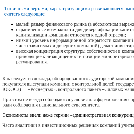
Типичными чертами, характеризующими развивающиеся рынки
считать следующие:
малый размер финансового рынка (в абсолютном выраж
ограниченные возможности для диверсификации капитал
капитализации компании относятся к одной отрасли;
низкий уровень информационной открытости компаний (
числа зависимых и дочерних компаний) делает инвести
высокая концентрация структуры собственности в компа
приводящие к незащищенности позиции миноритарного а
регулирования.
Как следует из доклада, обнародованного аудиторской компани
покупателя выступали компании с контрольной долей государ
ЮКОСа) — «Роснефтью», контрольного пакета «Силовых маш
При этом не всегда соблюдаются условия для формирования сп
ради соблюдения национального суверенитета.
Экономисты ввели даже термин «административная конкуренци
Часто аналитики в инвестиционных решениях компаний учитыв