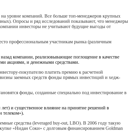
 на уровне компаний. Все больше топ-менеджеров крупных
чных). Опросы и ряд исследований показывают, что менеджеры
компании инвесторы не учитывают будущие выгоды от
есто профессиональным участникам рынка (различным
е назад компании, реализовывающие поглощение в качестве
ными акциями, и денежными средствами.
 инвестору-покупателю платить премию к расчетной
дешевизны заемных средств фонды прямых инвестиций и хедж-
тановятся фонды, созданные специально под инвестирование в
 лет) и существенное влияние на принятие решений в
 телеком»).
ные средства (leveraged buy-out, LBO). В 2006 году такую
 покупке «Нидан Соки» с долговым финансированием Goldman