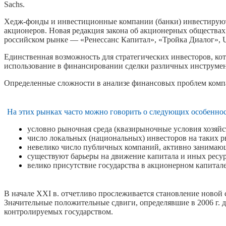
Sachs.
Хедж-фонды и инвестиционные компании (банки) инвестируют 
акционеров. Новая редакция закона об акционерных общества
российском рынке — «Ренессанс Капитал», «Тройка Диалог», UB
Единственная возможность для стратегических инвесторов, к
использование в финансировании сделки различных инструме
Определенные сложности в анализе финансовых проблем компан
На этих рынках часто можно говорить о следующих особеннос
условно рыночная среда (квазирыночные условия хозяйс
число локальных (национальных) инвесторов на таких р
невелико число публичных компаний, активно занимающ
существуют барьеры на движение капитала и иных ресурс
велико присутствие государства в акционерном капитале
В начале XXI в. отчетливо прослеживается становление новой
Значительные положительные сдвиги, определявшие в 2006 г. 
контролируемых государством.