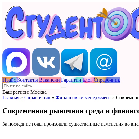
Прайс
Контакты
Вакансии
Гарантии
Блог
Справочник
Ваш регион: Москва
Главная
»
Справочник
»
Финансовый менеджмент
»
Современн
Современная рыночная среда и финанс
За последние годы произошли существенные изменения во внеш