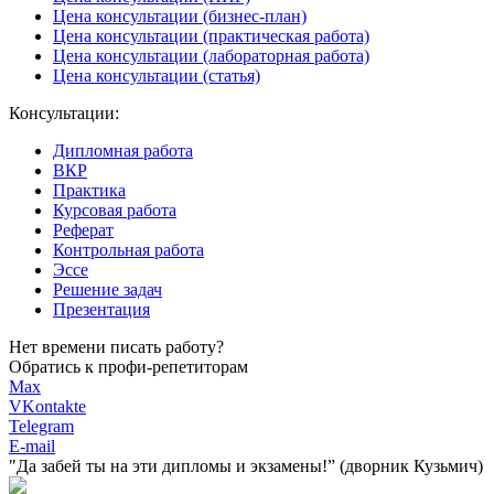
Цена консультации (бизнес-план)
Цена консультации (практическая работа)
Цена консультации (лабораторная работа)
Цена консультации (статья)
Консультации:
Дипломная работа
ВКР
Практика
Курсовая работа
Реферат
Контрольная работа
Эссе
Решение задач
Презентация
Нет времени писать работу?
Обратись к профи-репетиторам
Max
VKontakte
Telegram
E-mail
"Да забей ты на эти
дипломы и экзамены!”
(дворник Кузьмич)