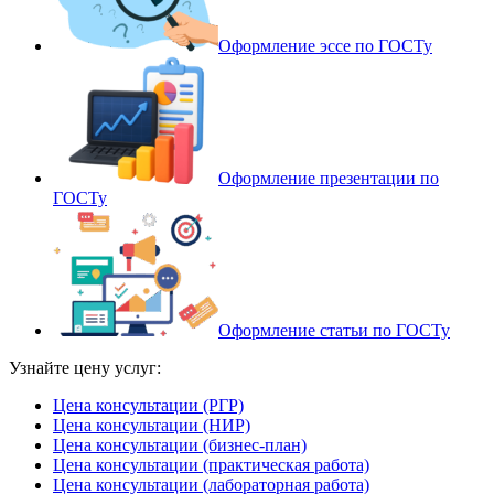
Оформление эссе по ГОСТу
Оформление презентации по
ГОСТу
Оформление статьи по ГОСТу
Узнайте цену услуг:
Цена консультации (РГР)
Цена консультации (НИР)
Цена консультации (бизнес-план)
Цена консультации (практическая работа)
Цена консультации (лабораторная работа)