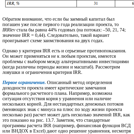
Обратим внимание, что если бы заемный капитал был
погашен уже после первого года реализации проекта, то
IRRlev
стала бы равна 44% годовых (на потоках: –50, 21, 74;
значение IRR = 0,44). Следовательно, такой вариант
проигрывает схеме заимствования на двух годах.
Однако у критерия IRR есть и серьезные противопоказания.
Он может применяться не к любым проектам, имеются
проблемы с выбором между альтернативными инвестициями
(когда различны периоды жизни и масштаб). Рассмотрим
ловушки и ограничения критерия IRR.
Первое ограничение.
Описанный метод определения
доходности проекта имеет критические замечания
формального расчетного плана. Например, возможна
ситуация отсутствия корня у уравнения или наличие
нескольких корней. Для нестандартных денежных потоков
(меняющих знак с минуса на плюс по ходу жизни проекта
несколько раз) расчет может дать несколько значений IRR, как
это показано на рис. 13.7. Заметим, что стандартные
программы расчета IRR (например, финансовая функция ВСД
или ВНДОХ в Excel) дают одно решение уравнения, несмотря