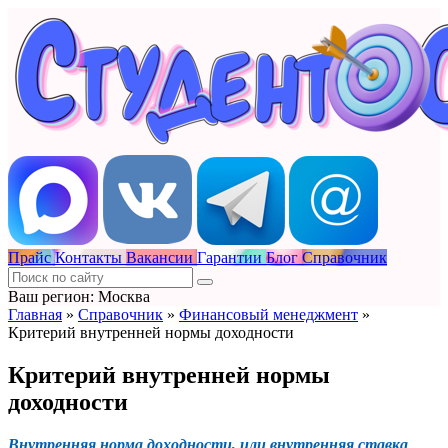
Прайс
Контакты
Вакансии
Гарантии
Блог
Справочник
Ваш регион: Москва
Главная
»
Справочник
»
Финансовый менеджмент
»
Критерий внутренней нормы доходности
Критерий внутренней нормы
доходности
Внутренняя норма доходности, или внутренняя ставка