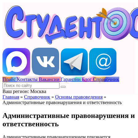
Прайс
Контакты
Вакансии
Гарантии
Блог
Справочник
Ваш регион: Москва
Главная
»
Справочник
»
Основы правоведения
»
Административные правонарушения и ответственность
Административные правонарушения и
ответственность
Административным правонарушением признается