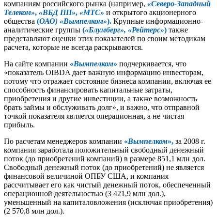
компаниям российского рынка (например,
«Северо-Западный
Телеком»
,
«ВБД ПП»
,
«МТС»
и открытого акционерного
общества
(
ОАО) «Вымпелком»
).
Крупные информационно-
аналитические группы
(
«Блумберг», «Рейтерс»
)
также
представляют оценки этих показателей по своим методикам
расчета, которые не всегда раскрываются.
На сайте компании
«
Вымпелком
»
подчеркивается, что
«показатель OIBDA дает важную информацию инвесторам,
потому что отражает состояние бизнеса компании, включая ее
способность финансировать капитальные затраты,
приобретения и другие инвестиции, а также возможность
брать займы и обслуживать долг», и важно, что отправной
точкой показателя является операционная, а не чистая
прибыль.
По расчетам менеджеров компании
«
Вымпелком
»,
за 2008 г.
компания заработала положительный свободный денежный
поток (до приобретений компаний) в размере 851,1 млн дол.
Свободный денежный поток (до приобретений) не является
финансовой величиной ОПБУ США, и компания
рассчитывает его как чистый денежный поток, обеспеченный
операционной деятельностью (3 421,9 млн дол.),
уменьшенный на капиталовложения (исключая приобретения)
(2 570,8 млн дол.).