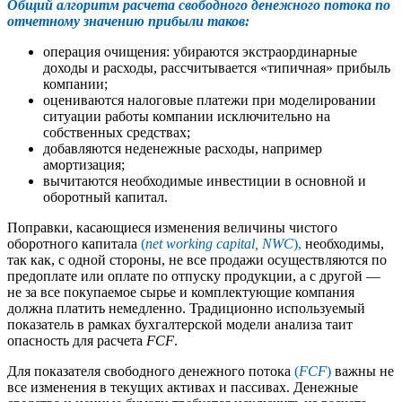
Общий алгоритм расчета свободного денежного потока по
отчетному значению прибыли таков:
операция очищения: убираются экстраординарные
доходы и расходы, рассчитывается «типичная» прибыль
компании;
оцениваются налоговые платежи при моделировании
ситуации работы компании исключительно на
собственных средствах;
добавляются неденежные расходы, например
амортизация;
вычитаются необходимые инвестиции в основной и
оборотный капитал.
Поправки, касающиеся изменения величины чистого
оборотного капитала
(
net working capital, NWC
),
необходимы,
так как, с одной стороны, не все продажи осуществляются по
предоплате или оплате по отпуску продукции, а с другой —
не за все покупаемое сырье и комплектующие компания
должна платить немедленно. Традиционно используемый
показатель в рамках бухгалтерской модели анализа таит
опасность для расчета
FCF
.
Для показателя свободного денежного потока
(
FCF
)
важны не
все изменения в текущих активах и пассивах. Денежные