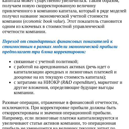
капитала может существенно увеличиться. Таким образом,
получаем новую скорректированную величину
привлеченного в компанию капитала, который в ряде моделей
получил название экономической учетной стоимости
компании (
еconomic book value
). Этот показатель становится
одним из ключевых в стоимостной управленческой
отчетности компании.
Переход от стандартных финансовых показателей к
стоимостным в рамках модели экономической прибыли
предполагает три блока корректировок:
связанные с учетной политикой;
с работой на арендованных активах (речь идет о
капитализации арендных и лизинговых платежей и
дооценке на их текущую стоимость капитала);
с затратами на НИОКР (
R&D expenditure
), маркетинг и
другие вложения, определяющие будущие выгоды
компании.
Разовые операции, отраженные в финансовой отчетности,
исключаются. При корректировке прибыли должны быть
откорректированы и значения операционной прибыли.
Например, если лизинговые платежи капитализируются и
увеличивают статьи активов компании, то операционная
прибыль не уменьшается на величину текущих затрат по