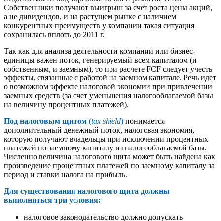
Собственники получают выигрыш за счет роста цены акций,
а не дивидендов, и на растущем рынке с наличием
конкурентных преимуществ у компании такая ситуация
сохранилась вплоть до 2011 г.
Так как для анализа деятельности компании или бизнес-
единицы важен поток, генерируемый всем капиталом (и
собственным, и заемным), то при расчете FCF следует учесть
эффекты, связанные с работой на заемном капитале. Речь идет
о возможном эффекте налоговой экономии при привлечении
заемных средств (за счет уменьшения налогооблагаемой базы
на величину процентных платежей).
Под налоговым щитом
(
tax shield
)
понимается
дополнительный денежный поток, налоговая экономия,
которую получают владельцы при исключении процентных
платежей по заемному капиталу из налогооблагаемой базы.
Численно величина налогового щита может быть найдена как
произведение процентных платежей по заемному капиталу за
период и ставки налога на прибыль.
Для существования налогового щита должны
выполняться три условия:
налоговое законодательство должно допускать