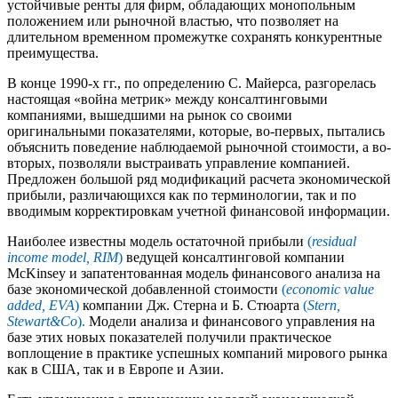
устойчивые ренты для фирм, обладающих монопольным
положением или рыночной властью, что позволяет на
длительном временном промежутке сохранять конкурентные
преимущества.
В конце 1990-х гг., по определению С. Майерса, разгорелась
настоящая «война метрик» между консалтинговыми
компаниями, вышедшими на рынок со своими
оригинальными показателями, которые, во-первых, пытались
объяснить поведение наблюдаемой рыночной стоимости, а во-
вторых, позволяли выстраивать управление компанией.
Предложен большой ряд модификаций расчета экономической
прибыли, различающихся как по терминологии, так и по
вводимым корректировкам учетной финансовой информации.
Наиболее известны модель остаточной прибыли
(
residual
income model, RIM
)
ведущей консалтинговой компании
McKinsey и запатентованная модель финансового анализа на
базе экономической добавленной стоимости
(
economic value
added, EVA
)
компании Дж. Стерна и Б. Стюарта
(
Stern,
Stewart&Со
).
Модели анализа и финансового управления на
базе этих новых показателей получили практическое
воплощение в практике успешных компаний мирового рынка
как в США, так и в Европе и Азии.