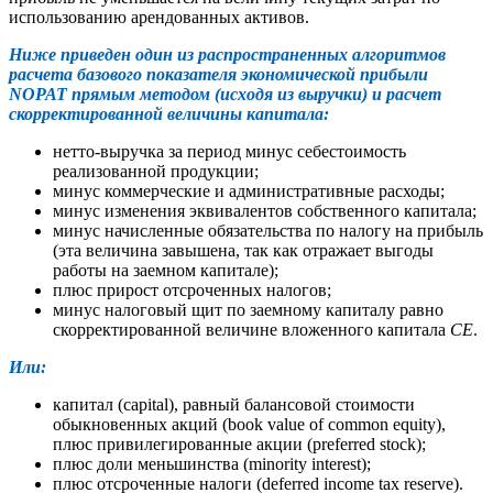
использованию арендованных активов.
Ниже приведен один из распространенных алгоритмов
расчета базового показателя экономической прибыли
NOPAT прямым методом (исходя из выручки) и расчет
скорректированной величины капитала:
нетто-выручка за период минус себестоимость
реализованной продукции;
минус коммерческие и административные расходы;
минус изменения эквивалентов собственного капитала;
минус начисленные обязательства по налогу на прибыль
(эта величина завышена, так как отражает выгоды
работы на заемном капитале);
плюс прирост отсроченных налогов;
минус налоговый щит по заемному капиталу равно
скорректированной величине вложенного капитала
СЕ
.
Или:
капитал (capital), равный балансовой стоимости
обыкновенных акций (book value of common equity),
плюс привилегированные акции (preferred stock);
плюс доли меньшинства (minority interest);
плюс отсроченные налоги (deferred income tax reserve).