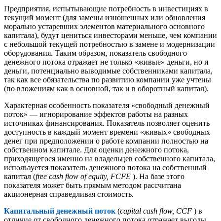
Предприятия, испытывающие потребность в инвестициях в
текущий момент (для замены изношенных или обновления
морально устаревших элементов материального основного
капитала), будут цениться инвесторами меньше, чем компании
с небольшой текущей потребностью в замене и модернизации
оборудования. Таким образом, показатель свободного
денежного потока отражает не только «живые» деньги, но и
деньги, потенциально выводимые собственниками капитала,
так как все обязательства по развитию компании уже учтены
(по вложениям как в основной, так и в оборотный капитал).
Характерная особенность показателя «свободный денежный
поток» — игнорирование эффектов работы на разных
источниках финансирования. Показатель позволяет оценить
доступность в каждый момент времени «живых» свободных
денег при предположении о работе компании полностью на
собственном капитале. Для оценки денежного потока,
приходящегося именно на владельцев собственного капитала,
используется показатель денежного потока на собственный
капитал (
free cash flow of equity, FCFE
). На базе этого
показателя может быть прямым методом рассчитана
акционерная справедливая стоимость.
Капитальный денежный поток
(
capital сash flow, CCF
) в
отличие от свободного денежного потока отражает выгоды