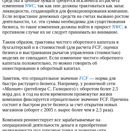
средства и ценные бумаги требуется исключить из расчета
изменения
NWC
,
так как они должны трактоваться как запас
ликвидности, создающийся для функционирования компании.
Если возрастание денежных средств на счетах вызвано ростом
деятельности, т.е. эти суммы необходимы для существования
бизнеса, то такие изменения должны войти в прирост
NWC
,
в
противном случае их не следует принимать во внимание.
Таким образом, трактовка чистого оборотного капитала в
бухгалтерской и в стоимостной (для расчета
FCF
, оценки
бизнеса и выстраивания рычагов управления стоимостью)
моделях не совпадают. Если изменение чистого оборотного
капитала положительно, то можно говорить об
инвестировании в оборотный капитал.
Заметим, что отрицательное значение
FCF
— норма для
быстро растущего бизнеса. Например, у розничной сети
«
Магнит
» (ритейлера С. Галицкого) с оборотом более 2,5
млрд дол. в год на всем временном промежутке жизни
компании фиксируется отрицательное значение FCF. Причина
состоит в быстром росте бизнеса за счет открытия новых
магазинов (оборот с 2005 г. вырос более чем в 2,5 раза).
Компания реинвестирует все зарабатываемые на
операционной деятельности деньги в приобретение
недвижимости под торговые точки и развитие сети.