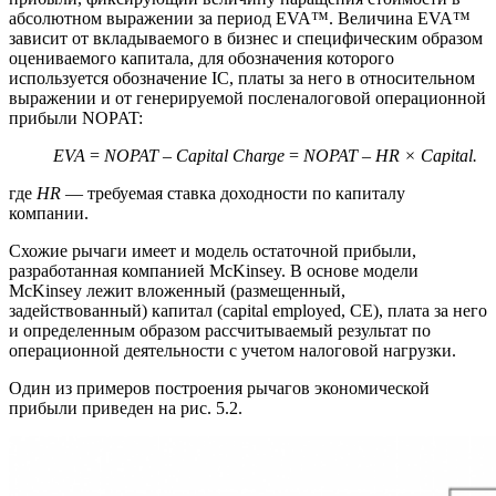
абсолютном выражении за период EVA™. Величина EVA™
зависит от вкладываемого в бизнес и специфическим образом
оцениваемого капитала, для обозначения которого
используется обозначение IC, платы за него в относительном
выражении и от генерируемой посленалоговой операционной
прибыли NOPAT:
EVA
=
NOPAT
–
Capital Charge
=
NOPAT – HR × Capital.
где
HR
— требуемая ставка доходности по капиталу
компании.
Схожие рычаги имеет и модель остаточной прибыли,
разработанная компанией McKinsey. В основе модели
McKinsey лежит вложенный (размещенный,
задействованный) капитал (capital employed, CE), плата за него
и определенным образом рассчитываемый результат по
операционной деятельности с учетом налоговой нагрузки.
Один из примеров построения рычагов экономической
прибыли приведен на рис. 5.2.