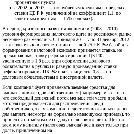
процентных пункта;
с 2002 по 2007 г. —по рублевым кредитам в пределах
ставки ЦБ РФ, увеличеннойна коэффициент 1,1; по
валютным кредитам — 15% годовых).
В период кризисного развития экономики (2008—2010)
условия формирования налогового щита на российском рынке
несколько раз менялись. С 1 января 2011 г. по 31 декабря 2012
г. включительно в соответствии с главой 25 НК РФ базой для
формирования налоговой экономии признается ставка, не
превышающая ставку рефинансирования ЦБ РФ,
увеличенную в 1,8 раза (при оформлении долгового
обязательства в рублях) и равную произведению ставки
рефинансирования ЦБ РФ и коэффициента 0,8 — по
долговым обязательствам в иностранной валюте.
Если компания будет привлекать заемные средства для
выплаты дивидендов собственникам (например, из-за того
что свободный денежный поток меньше той части прибыли,
которая предполагается для распределения среди
собственников, т.е. у компании недостаточно «живых» денег
для выплат, несмотря на формально имеющуюся прибыль), то
проценты по займам не создадут налогового щита. Щит по
заемному капиталу (налоговая выгода) возникает только при
долге, привлеченном на