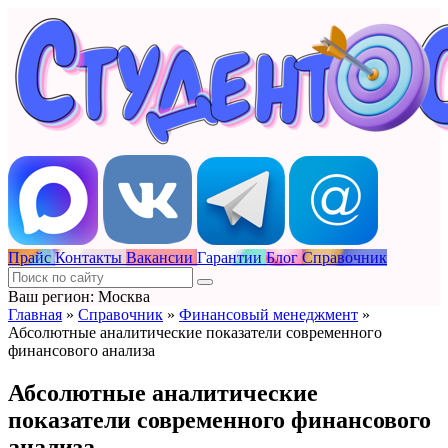
Прайс
Контакты
Вакансии
Гарантии
Блог
Справочник
Ваш регион: Москва
Главная
»
Справочник
»
Финансовый менеджмент
»
Абсолютные аналитические показатели современного
финансового анализа
Абсолютные аналитические
показатели современного финансового
анализа