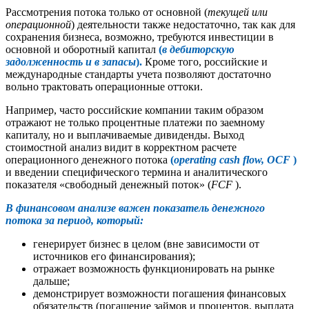
Рассмотрения потока только от основной (
текущей или
операционной
) деятельности также недостаточно, так как для
сохранения бизнеса, возможно, требуются инвестиции в
основной и оборотный капитал
(
в дебиторскую
задолженность и в запасы
).
Кроме того, российские и
международные стандарты учета позволяют достаточно
вольно трактовать операционные оттоки.
Например, часто российские компании таким образом
отражают не только процентные платежи по заемному
капиталу, но и выплачиваемые дивиденды. Выход
стоимостной анализ видит в корректном расчете
операционного денежного потока
(
operating cash flow, OCF
)
и введении специфического термина и аналитического
показателя «свободный денежный поток» (
FCF
).
В финансовом анализе важен показатель денежного
потока за период, который:
генерирует бизнес в целом (вне зависимости от
источников его финансирования);
отражает возможность функционировать на рынке
дальше;
демонстрирует возможности погашения финансовых
обязательств (погашение займов и процентов, выплата