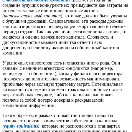
создание будущих конкурентных преимуществ как затраты на
интеллектуальные или инновационные активы
(
интеллектуальный капитал
), которые должны быть увязаны
с будущими доходами. Следовательно, эти расходы должны
капитализироваться с последующей амортизацией в течение
периода отдачи. Так как увеличивается величина активов, то
меняется и оценка вложенного капитала. Сложность и
дискуссионность вызывает попытка отнести всю
дооцененную величину активов на собственный капитал
компании.
У рыночных инвесторов есть и опасения иного рода. Они
связаны с наличием агентских конфликтов (например,
менеджер — собственник), когда у финансового директора
появляется дополнительная возможность манипулировать
прибылью через вольную трактовку затрат. Потенциальная
возможность в нужный момент трактовать спорные статьи
затрат либо как текущие, либо как капитальные может
повлечь за собой потерю доверия к раскрываемой
компаниями информации.
Таким образом, в рамках стоимостной модели анализа
возникает понятие эквивалентов собственного капитала
(еquity equivalents)
, которые не распознаются в стандартах
учета, но обеспечивают конкурентную позицию компании на