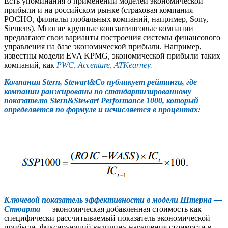
Есть упоминания о применении моделей экономической
прибыли и на российском рынке (страховая компания
РОСНО, филиалы глобальных компаний, например, Sony,
Siemens). Многие крупные консалтинговые компании
предлагают свои варианты построения системы финансового
управления на базе экономической прибыли. Например,
известны модели EVA KPMG, экономической прибыли таких
компаний, как
PWC, Accenture, ATKearney.
Компания Stern, Stewart&Со публикует рейтинги, где
компании ранжированы по стандартизированному
показателю Stern&Stewart Performance 1000, который
определяется по формуле и исчисляется в процентах:
Ключевой показатель эффективности в модели Штерна —
Стюарта
— экономическая добавленная стоимость как
специфически рассчитываемый показатель экономической
прибыли, фиксирующий величину наращения стоимости в