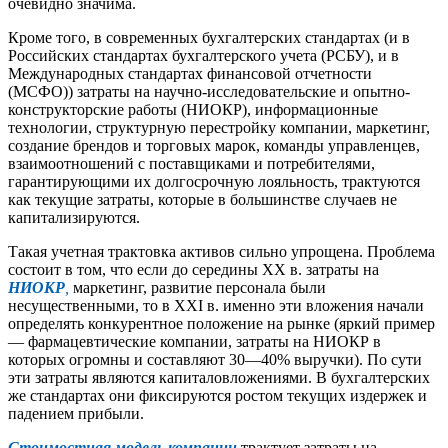
очевидно значима.
Кроме того, в современных бухгалтерских стандартах (и в
Российских стандартах бухгалтерского учета (РСБУ), и в
Международных стандартах финансовой отчетности
(МСФО)) затраты на научно-исследовательские и опытно-
конструкторские работы (НИОКР), информационные
технологии, структурную перестройку компании, маркетинг,
создание брендов и торговых марок, команды управленцев,
взаимоотношений с поставщиками и потребителями,
гарантирующими их долгосрочную лояльность, трактуются
как текущие затраты, которые в большинстве случаев не
капитализируются.
Такая учетная трактовка активов сильно упрощена. Проблема
состоит в том, что если до середины ХХ в. затраты на
НИОКР
,
маркетинг, развитие персонала были
несущественными, то в ХХI в. именно эти вложения начали
определять конкурентное положение на рынке (яркий пример
— фармацевтические компании, затраты на НИОКР в
которых огромны и составляют 30—40% выручки). По сути
эти затраты являются капиталовложениями. В бухгалтерских
же стандартах они фиксируются ростом текущих издержек и
падением прибыли.
Стоимостная модель компании
трактует затраты на