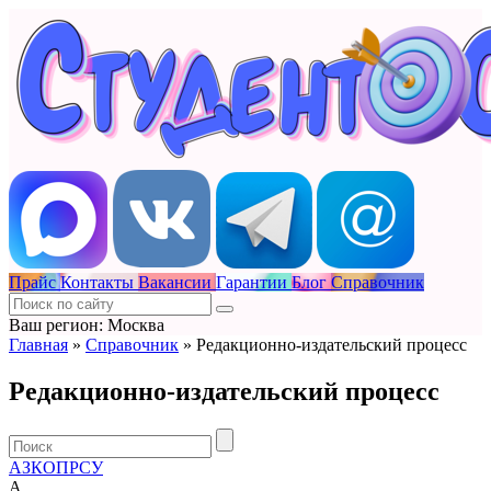
Прайс
Контакты
Вакансии
Гарантии
Блог
Справочник
Ваш регион: Москва
Главная
»
Справочник
»
Редакционно-издательский процесс
Редакционно-издательский процесс
А
З
К
О
П
Р
С
У
А