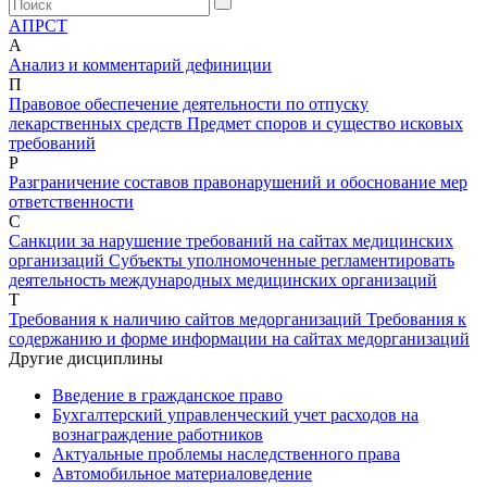
А
П
Р
С
Т
А
Анализ и комментарий дефиниции
П
Правовое обеспечение деятельности по отпуску
лекарственных средств
Предмет споров и существо исковых
требований
Р
Разграничение составов правонарушений и обоснование мер
ответственности
С
Санкции за нарушение требований на сайтах медицинских
организаций
Субъекты уполномоченные регламентировать
деятельность международных медицинских организаций
Т
Требования к наличию сайтов медорганизаций
Требования к
содержанию и форме информации на сайтах медорганизаций
Другие дисциплины
Введение в гражданское право
Бухгалтерский управленческий учет расходов на
вознаграждение работников
Актуальные проблемы наследственного права
Автомобильное материаловедение