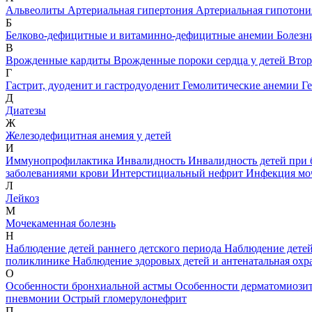
Альвеолиты
Артериальная гипертония
Артериальная гипотони
Б
Белково-дефицитные и витаминно-дефицитные анемии
Болезн
В
Врожденные кардиты
Врожденные пороки сердца у детей
Втор
Г
Гастрит, дуоденит и гастродуоденит
Гемолитические анемии
Г
Д
Диатезы
Ж
Железодефицитная анемия у детей
И
Иммунопрофилактика
Инвалидность
Инвалидность детей при 
заболеваниями крови
Интерстициальный нефрит
Инфекция мо
Л
Лейкоз
М
Мочекаменная болезнь
Н
Наблюдение детей раннего детского периода
Наблюдение детей
поликлинике
Наблюдение здоровых детей и антенатальная охр
О
Особенности бронхиальной астмы
Особенности дерматомиози
пневмонии
Острый гломерулонефрит
П