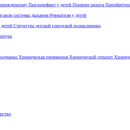
ворожденному
Пиелонефрит у детей
Понятие рахита
Приобретен
органов системы дыхания
Ревматизм у детей
 детей
Структура детской городской поликлиники
урпура
 волчанки
Хроническая пневмония
Хронический гепатит
Хрониче
рство