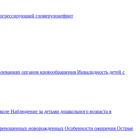
огрессирующий гломерулонефрит
олеваниях органов кровообращения
Инвалидность детей с
школе
Наблюдение за детьми дошкольного возраста в
переношенных новорожденных
Особенности ожирения
Острые