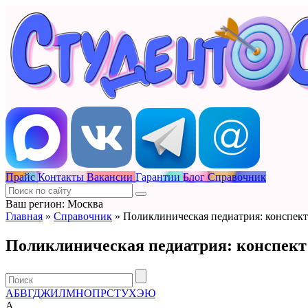
Прайс
Контакты
Вакансии
Гарантии
Блог
Справочник
Ваш регион: Москва
Главная
»
Справочник
»
Поликлиническая педиатрия: конспек
Поликлиническая педиатрия: конспект
А
Б
В
Г
Д
Ж
И
Л
М
Н
О
П
Р
С
Т
У
Х
Э
Ю
А