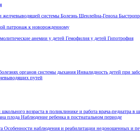
я
и желчевыводящей системы
Болезнь Шенлейна-Геноха
Быстропр
ой патронаж к новорожденному
емолитические анемии у детей
Гемофилия у детей
Гипотрофия
болезнях органов системы дыхания
Инвалидность детей при заб
чевыводящих путей
 школьного возраста в поликлинике и работа врача-педиатра в 
ана плода
Наблюдение ребенка в постнатальном периоде
та
Особенности наблюдения и реабилитации недоношенных и 