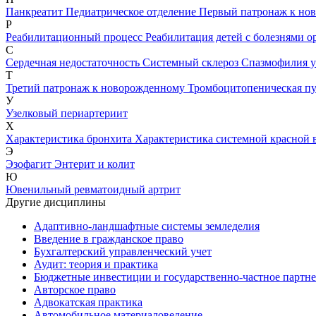
Панкреатит
Педиатрическое отделение
Первый патронаж к но
Р
Реабилитационный процесс
Реабилитация детей с болезнями 
С
Сердечная недостаточность
Системный склероз
Спазмофилия у
Т
Третий патронаж к новорожденному
Тромбоцитопеническая п
У
Узелковый периартериит
Х
Характеристика бронхита
Характеристика системной красной
Э
Эзофагит
Энтерит и колит
Ю
Ювенильный ревматоидный артрит
Другие дисциплины
Адаптивно-ландшафтные системы земледелия
Введение в гражданское право
Бухгалтерский управленческий учет
Аудит: теория и практика
Бюджетные инвестиции и государственно-частное партне
Авторское право
Адвокатская практика
Автомобильное материаловедение