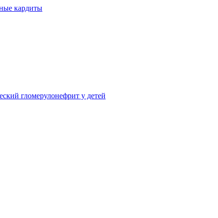
ные кардиты
ский гломерулонефрит у детей