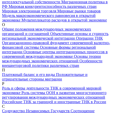
интеллектуальной собственности
Миграционная политика в
РФ
Мировая конкурентоспособность различных стран
Мировая электронная торговля
Мировые рынки товаров
Модель макроэкономического равновесия в открытой
экономике
Мультипликатор расходов в открытой экономике
О
Общие положения международных экономических
организаций и соглашений
Объективные основы и сущность
региональной экономической интеграции
Операции ТНК
Организационно-правовой фундамент современной валютно-
финансовой системы
Основные формы региональной
интеграции
Основные центры интеграционных процессов в
современной международной экономике
Основы теории
международных экономических отношений
Особенности
внешнеторговой политики различных стран
П
Платежный баланс и его виды
Положительные и
отрицательные стороны миграции
Р
Роль и сферы деятельности ТНК в современной мировой
экономике
Роль системы ООН в развитии многостороннего
регулирования международных экономических отношений
Российские ТНК за границей и иностранные ТНК в России
С
Содружество Независимых Государств
Соотношение