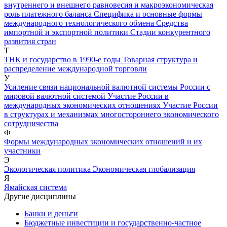
внутреннего и внешнего равновесия и макроэкономическая
роль платежного баланса
Специфика и основные формы
международного технологического обмена
Средства
импортной и экспортной политики
Стадии конкурентного
развития стран
Т
ТНК и государство в 1990-е годы
Товарная структура и
распределение международной торговли
У
Усиление связи национальной валютной системы России с
мировой валютной системой
Участие России в
международных экономических отношениях
Участие России
в структурах и механизмах многостороннего экономического
сотрудничества
Ф
Формы международных экономических отношений и их
участники
Э
Экологическая политика
Экономическая глобализация
Я
Ямайская система
Другие дисциплины
Банки и деньги
Бюджетные инвестиции и государственно-частное