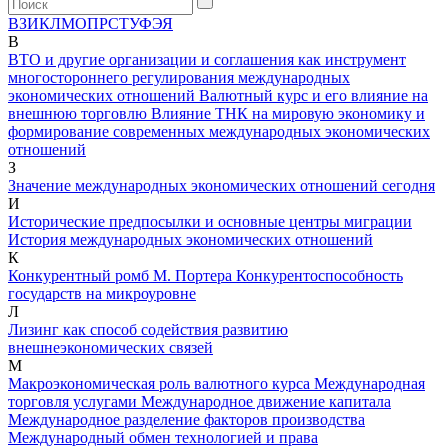
В
З
И
К
Л
М
О
П
Р
С
Т
У
Ф
Э
Я
В
ВТО и другие организации и соглашения как инструмент
многостороннего регулирования международных
экономических отношений
Валютный курс и его влияние на
внешнюю торговлю
Влияние ТНК на мировую экономику и
формирование современных международных экономических
отношений
З
Значение международных экономических отношений сегодня
И
Исторические предпосылки и основные центры миграции
История международных экономических отношений
К
Конкурентный ромб М. Портера
Конкурентоспособность
государств на микроуровне
Л
Лизинг как способ содействия развитию
внешнеэкономических связей
М
Макроэкономическая роль валютного курса
Международная
торговля услугами
Международное движение капитала
Международное разделение факторов производства
Международный обмен технологией и права