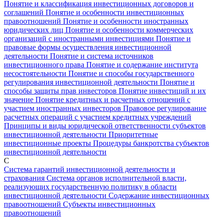
Понятие и классификация инвестиционных договоров и
соглашений
Понятие и особенности инвестиционных
правоотношений
Понятие и особенности иностранных
юридических лиц
Понятие и особенности коммерческих
организаций с иностранными инвестициями
Понятие и
правовые формы осуществления инвестиционной
деятельности
Понятие и система источников
инвестиционного права
Понятие и содержание института
несостоятельности
Понятие и способы государственного
регулирования инвестиционной деятельности
Понятие и
способы защиты прав инвесторов
Понятие инвестиций и их
значение
Понятие кредитных и расчетных отношений с
участием иностранных инвесторов
Правовое регулирование
расчетных операций с участием кредитных учреждений
Принципы и виды юридической ответственности субъектов
инвестиционной деятельности
Приоритетные
инвестиционные проекты
Процедуры банкротства субъектов
инвестиционной деятельности
С
Система гарантий инвестиционной деятельности и
страхования
Система органов исполнительной власти,
реализующих государственную политику в области
инвестиционной деятельности
Содержание инвестиционных
правоотношений
Субъекты инвестиционных
правоотношений