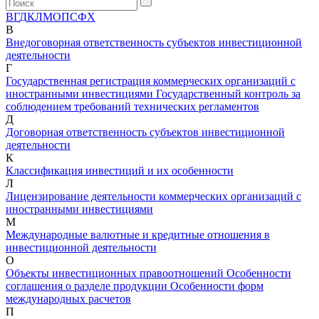
В
Г
Д
К
Л
М
О
П
С
Ф
Х
В
Внедоговорная ответственность субъектов инвестиционной
деятельности
Г
Государственная регистрация коммерческих организаций с
иностранными инвестициями
Государственный контроль за
соблюдением требований технических регламентов
Д
Договорная ответственность субъектов инвестиционной
деятельности
К
Классификация инвестиций и их особенности
Л
Лицензирование деятельности коммерческих организаций с
иностранными инвестициями
М
Международные валютные и кредитные отношения в
инвестиционной деятельности
О
Объекты инвестиционных правоотношений
Особенности
соглашения о разделе продукции
Особенности форм
международных расчетов
П