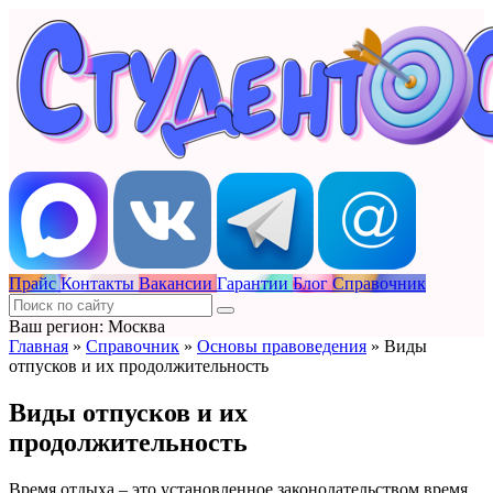
Прайс
Контакты
Вакансии
Гарантии
Блог
Справочник
Ваш регион: Москва
Главная
»
Справочник
»
Основы правоведения
»
Виды
отпусков и их продолжительность
Виды отпусков и их
продолжительность
Время отдыха – это установленное законодательством время,