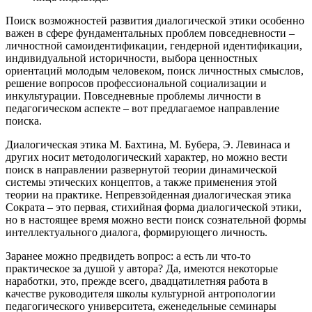
Поиск возможностей развития диалогической этики особенно
важен в сфере фундаментальных проблем повседневности –
личностной самоидентификации, гендерной идентификации,
индивидуальной историчности, выбора ценностных
ориентаций молодым человеком, поиск личностных смыслов,
решение вопросов профессиональной социализации и
инкультурации. Повседневные проблемы личности в
педагогическом аспекте – вот предлагаемое направление
поиска.
Диалогическая этика М. Бахтина, М. Бубера, Э. Левинаса и
других носит методологический характер, но можно вести
поиск в направлении развернутой теории динамической
системы этических концептов, а также применения этой
теории на практике. Непревзойденная диалогическая этика
Сократа – это первая, стихийная форма диалогической этики,
но в настоящее время можно вести поиск сознательной формы
интеллектуального диалога, формирующего личность.
Заранее можно предвидеть вопрос: а есть ли что-то
практическое за душой у автора? Да, имеются некоторые
наработки, это, прежде всего, двадцатилетняя работа в
качестве руководителя школы культурной антропологии
педагогического университета, еженедельные семинары