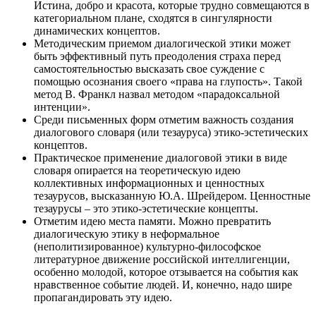
Истина, добро и красота, которые трудно совмещаются в
категориальном плане, сходятся в сингулярности
динамических концептов.
Методическим приемом диалогической этики может
быть эффективный путь преодоления страха перед
самостоятельностью высказать свое суждение с
помощью осознания своего «права на глупость». Такой
метод В. Франкл назвал методом «парадоксальной
интенции».
Среди письменных форм отметим важность создания
диалогового словаря (или тезауруса) этико-эстетических
концептов.
Практическое применение диалоговой этики в виде
словаря опирается на теоретическую идею
коллективных информационных и ценностных
тезаурусов, высказанную Ю.А. Шрейдером. Ценностные
тезаурусы – это этико-эстетические концепты.
Отметим идею места памяти. Можно превратить
диалогическую этику в неформальное
(неполитизированное) культурно-философское
литературное движение российской интеллигенции,
особенно молодой, которое отзывается на события как
нравственное событие людей. И, конечно, надо шире
пропагандировать эту идею.