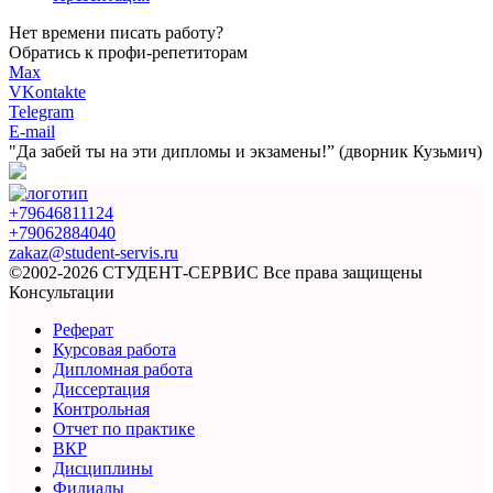
Нет времени писать работу?
Обратись к профи-репетиторам
Max
VKontakte
Telegram
E-mail
"Да забей ты на эти
дипломы и экзамены!”
(дворник Кузьмич)
+79646811124
+79062884040
zakaz@student-servis.ru
©2002-2026 СТУДЕНТ-СЕРВИС
Все права защищены
Консультации
Реферат
Курсовая работа
Дипломная работа
Диссертация
Контрольная
Отчет по практике
ВКР
Дисциплины
Филиалы