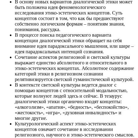
В основу новых вариантов диалогической этики может
быть положена идея феноменологического
исследования этико-эстетических концептов. Суть
концептов состоит в том, что как бы предшествуют
собственно логическим формам – понятиям знания,
понимания, рассудка.
В процессе поиска педагогического варианта
концепции диалогической этики обращает на себя
внимание идея парадоксального мышления, или шире –
идея парадоксальных интенций сознания.
Сочетание аспектов религиозной и светской культуры
выражает единство абсолютного и относительного в
этико-эстетических концептах. Абсолютное содержание
категорий этики в религиозном сознании
релятивизируется светской гуманистической культурой.
В контексте светской культуры ведется диалог с
помощью концептов с относительной модальностью,
которые волнуют людей здесь и сейчас. В тезаурус
диалогической этики органично входят концепты:
«алкоголизм», «апатия», «бедность», «беспокойство»,
«жестокость», «игра», «духовная инвалидность» и
многие другие.
Культурологический аспект этико-эстетических
концептов означает сочетание в исследовании
религиозного, научного и этико-эстетического смыслов.