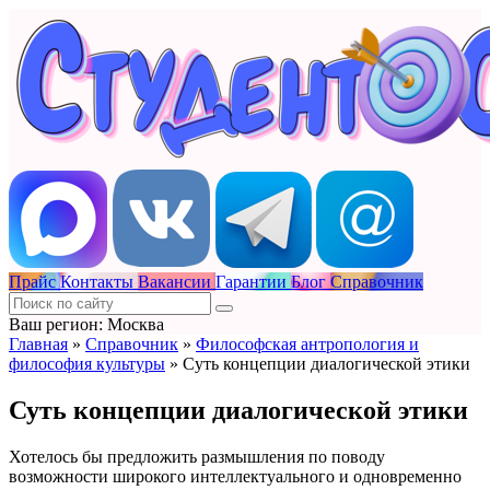
Прайс
Контакты
Вакансии
Гарантии
Блог
Справочник
Ваш регион: Москва
Главная
»
Справочник
»
Философская антропология и
философия культуры
»
Суть концепции диалогической этики
Суть концепции диалогической этики
Хотелось бы предложить размышления по поводу
возможности широкого интеллектуального и одновременно