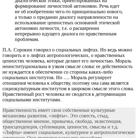
диалогической этики, ориентированных на
формирование личностной автономии. Речь идет
не об изобретении чего-то принципиально нового,
а только о придании диалогу направленности на
использование ценностных оснований этической
автономии личности, т.е. о расширении
непрерывно идущего диалога по нравственным
проблемам.
П.А. Сорокин говорил о социальных лифтах. Но ведь можно
говорить и о лифтах антропологических, о нравственных
ценностях человека, которые делают его личностью. Мораль
неинституциональна в узком смысле слова: ее действенность
не нуждается в обеспечении со стороны каких-либо
социальных институтов. Но …. Мораль регулирует
отношения человека к обществу, поэтому она сама является
социокультурным институтом в широком смысле этого слова.
Нравственный рост человека не сводится к детерминации
социальными институтами.
Нравственность имеет свои собственные культурные
механизмы развития, «лифты». Это совесть, стыд,
общественное мнение, привычка, свобода, экзистенция,
трансценденция, сублимация, ценности, смыслы и т.д.
«Лифты» имеют социальное, культурное и антропологическое
измерения. Они являются важными способами