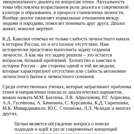
эмоционального диалога по вопросам этики. Актуальность
темы обусловлена возрастанием роли диалога в современной
культуре и образовании, в процессе становления личности.
Вообще диалог оживляет нормальные отношения между
людьми и народами, помогает понимать друг друга. Диалог
живит, монолог мертвит.
К.Д. Кавелин отмечал не только слабость личностного начала
в истории России, но и его полное отсутствие. Нам
исторически предстояло выполнить задачу создания
личности. А как мы эту задачу решили – это остается
вопросом, большой проблемой. Холопство и хамство в
истории России – две стороны одной и той же медали,
которые характеризуют отсутствие или слабость автономии
личностного бытия и личностного сознания.
Среди отечественных ученых, которые затрагивают проблемы
этики в направлении поиска ее диалогических вариантов,
можно назвать М.М. Бахтина, Л.В. Абросимову, Р.Г. Апресяна,
А.А. Гусейнова, А. Бачинина, С. Курганова, К.Д. Скрипника,
М.К. Мамардашвили, Ю.С. Степанова, Л.Л. Челидзе и многих
других.
Целью является обсуждение вопроса о поиске
подходов и идей в русле современных концепций