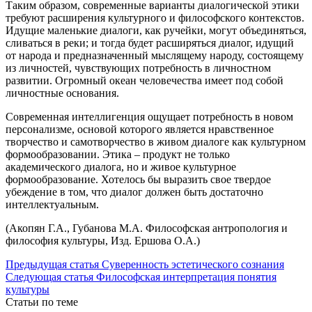
Таким образом, современные варианты диалогической этики
требуют расширения культурного и философского контекстов.
Идущие маленькие диалоги, как ручейки, могут объединяться,
сливаться в реки; и тогда будет расширяться диалог, идущий
от народа и предназначенный мыслящему народу, состоящему
из личностей, чувствующих потребность в личностном
развитии. Огромный океан человечества имеет под собой
личностные основания.
Современная интеллигенция ощущает потребность в новом
персонализме, основой которого является нравственное
творчество и самотворчество в живом диалоге как культурном
формообразовании. Этика – продукт не только
академического диалога, но и живое культурное
формообразование. Хотелось бы выразить свое твердое
убеждение в том, что диалог должен быть достаточно
интеллектуальным.
(Акопян Г.А., Губанова М.А. Философская антропология и
философия культуры, Изд. Ершова О.А.)
Предыдущая статья
Суверенность эстетического сознания
Следующая статья
Философская интерпретация понятия
культуры
Статьи по теме