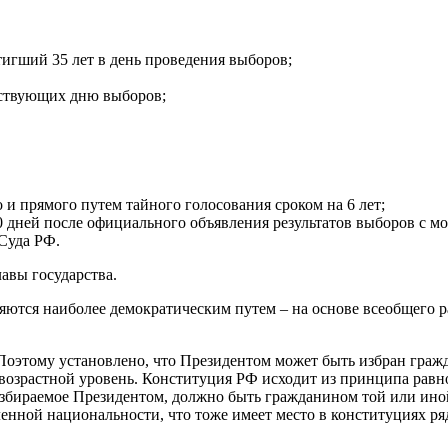
игший 35 лет в день проведения выборов;
ествующих дню выборов;
 и прямого путем тайного голосования сроком на 6 лет;
0 дней после официального объявления результатов выборов с м
Суда РФ.
авы государства.
ются наиболее демократическим путем – на основе всеобщего р
оэтому установлено, что Президентом может быть избран граж
 возрастной уровень. Конституция РФ исходит из принципа равно
, избираемое Президентом, должно быть гражданином той или ино
нной национальности, что тоже имеет место в конституциях ряд