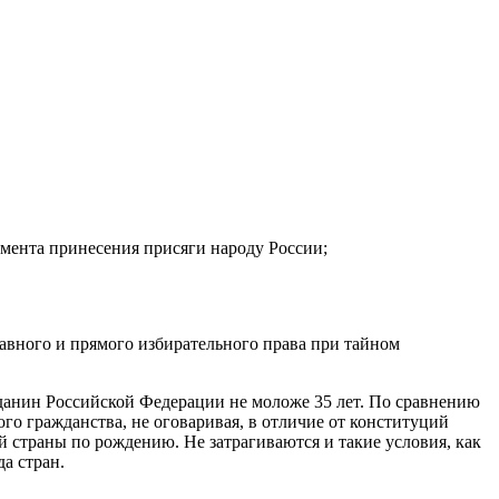
омента принесения присяги народу России;
авного и прямого избирательного права при тайном
данин Российской Федерации не моложе 35 лет. По сравнению
го гражданства, не оговаривая, в отличие от конституций
й страны по рождению. Не затрагиваются и такие условия, как
а стран.