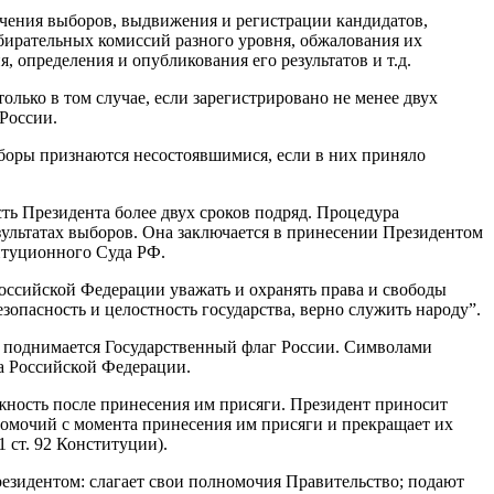
ачения выборов, выдвижения и регистрации кандидатов,
ирательных комиссий разного уровня, обжалования их
 определения и опубликования его результатов и т.д.
олько в том случае, если зарегистрировано не менее двух
России.
боры признаются несостоявшимися, если в них приняло
ть Президента более двух сроков подряд. Процедура
зультатах выборов. Она заключается в принесении Президентом
итуционного Суда РФ.
Российской Федерации уважать и охранять права и свободы
опасность и целостность государства, верно служить народу”.
а поднимается Государственный флаг России. Символами
а Российской Федерации.
жность после принесения им присяги. Президент приносит
омочий с момента принесения им присяги и прекращает их
 ст. 92 Конституции).
езидентом: слагает свои полномочия Правительство; подают