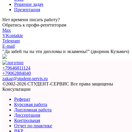
Решение задач
Презентация
Нет времени писать работу?
Обратись к профи-репетиторам
Max
VKontakte
Telegram
E-mail
"Да забей ты на эти
дипломы и экзамены!”
(дворник Кузьмич)
+79646811124
+79062884040
zakaz@student-servis.ru
©2002-2026 СТУДЕНТ-СЕРВИС
Все права защищены
Консультации
Реферат
Курсовая работа
Дипломная работа
Диссертация
Контрольная
Отчет по практике
ВКР