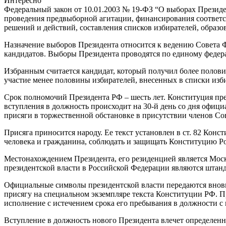
Интересно
Федеральный закон от 10.01.2003 № 19-ФЗ “О выборах Презид
проведения предвыборной агитации, финансирования соответс
решений и действий, составления списков избирателей, образов
Назначение выборов Президента относится к ведению Совета Фед
кандидатов. Выборы Президента проводятся по единому федер
Избранным считается кандидат, который получил более полови
участие менее половины избирателей, внесенных в списки изб
Срок полномочий Президента РФ – шесть лет. Конституция пред
вступления в должность происходит на 30-й день со дня офиц
присяги в торжественной обстановке в присутствии членов Со
Присяга приносится народу. Ее текст установлен в ст. 82 Ко
человека и гражданина, соблюдать и защищать Конституцию Рос
Местонахождением Президента, его резиденцией является Мос
президентской власти в Российской Федерации являются штанд
Официальные символы президентской власти передаются вновь
присягу на специальном экземпляре текста Конституции РФ. 
исполнение с истечением срока его пребывания в должности с 
Вступление в должность нового Президента влечет определенн