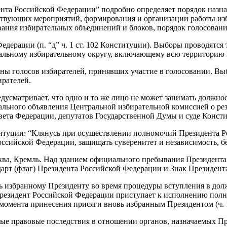
ента Российской Федерации” подробно определяет порядок назн
твующих мероприятий, формирования и организации работы изб
ания избирательных объединений и блоков, порядок голосования,
ерации (п. “д” ч. 1 ст. 102 Конституции). Выборы проводятся т
альному избирательному округу, включающему всю территорию 
ны голосов избирателей, принявших участие в голосовании. Вы
ирателей.
усматривает, что одно и то же лицо не может занимать должнос
иального объявления Центральной избирательной комиссией о ре
вета Федерации, депутатов Государственной Думы и суде Конст
нституции: “Клянусь при осуществлении полномочий Президента 
сийской Федерации, защищать суверенитет и независимость, без
ква, Кремль. Над зданием официального пребывания Президент
арт (флаг) Президента Российской Федерации и Знак Президент
 избранному Президенту во время процедуры вступления в дол
Президент Российской Федерации приступает к исполнению полн
момента принесения присяги вновь избранным Президентом (ч. 1
ые правовые последствия в отношении органов, назначаемых Пр