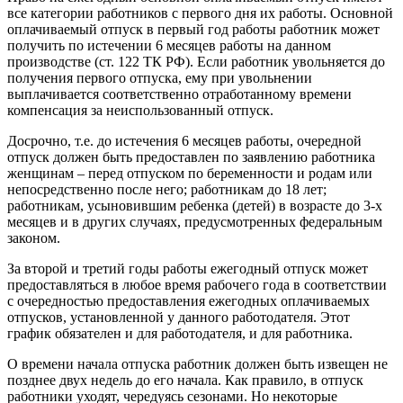
все категории работников с первого дня их работы. Основной
оплачиваемый отпуск в первый год работы работник может
получить по истечении 6 месяцев работы на данном
производстве (ст. 122 ТК РФ). Если работник увольняется до
получения первого отпуска, ему при увольнении
выплачивается соответственно отработанному времени
компенсация за неиспользованный отпуск.
Досрочно, т.е. до истечения 6 месяцев работы, очередной
отпуск должен быть предоставлен по заявлению работника
женщинам – перед отпуском по беременности и родам или
непосредственно после него; работникам до 18 лет;
работникам, усыновившим ребенка (детей) в возрасте до 3-х
месяцев и в других случаях, предусмотренных федеральным
законом.
За второй и третий годы работы ежегодный отпуск может
предоставляться в любое время рабочего года в соответствии
с очередностью предоставления ежегодных оплачиваемых
отпусков, установленной у данного работодателя. Этот
график обязателен и для работодателя, и для работника.
О времени начала отпуска работник должен быть извещен не
позднее двух недель до его начала. Как правило, в отпуск
работники уходят, чередуясь сезонами. Но некоторые