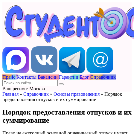
Прайс
Контакты
Вакансии
Гарантии
Блог
Справочник
Ваш регион: Москва
Главная
»
Справочник
»
Основы правоведения
»
Порядок
предоставления отпусков и их суммирование
Порядок предоставления отпусков и их
суммирование
Право на ежегодный основной оплачиваемый отпуск имеют