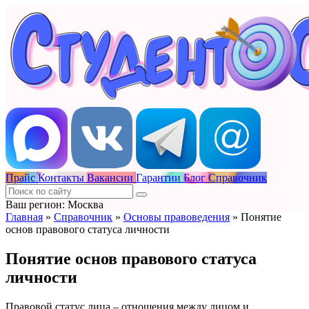
Прайс
Контакты
Вакансии
Гарантии
Блог
Справочник
Ваш регион: Москва
Главная
»
Справочник
»
Основы правоведения
»
Понятие
основ правового статуса личности
Понятие основ правового статуса
личности
Правовой статус лица – отношения между лицом и