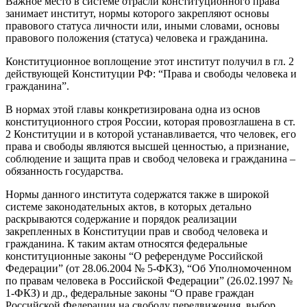
Важное место в системе отрасли конституционного права
занимает институт, нормы которого закрепляют основы
правового статуса личности или, иными словами, основы
правового положения (статуса) человека и гражданина.
Конституционное воплощение этот институт получил в гл. 2
действующей Конституции РФ: “Права и свободы человека и
гражданина”.
В нормах этой главы конкретизирована одна из основ
конституционного строя России, которая провозглашена в ст.
2 Конституции и в которой устанавливается, что человек, его
права и свободы являются высшей ценностью, а признание,
соблюдение и защита прав и свобод человека и гражданина –
обязанность государства.
Нормы данного института содержатся также в широкой
системе законодательных актов, в которых детально
раскрываются содержание и порядок реализации
закрепленных в Конституции прав и свобод человека и
гражданина. К таким актам относятся федеральные
конституционные законы “О референдуме Российской
Федерации” (от 28.06.2004 № 5-ФКЗ), “Об Уполномоченном
по правам человека в Российской Федерации” (26.02.1997 №
1-ФКЗ) и др., федеральные законы “О праве граждан
Российской Федерации на свободу передвижения, выбор