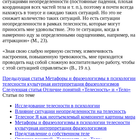
ситуациями неопределенности (постоянные падения, плохая
координация всех частей тела и т. п.), поэтому я почти всегда
нахожусь в тонусе и ожидаю таких ситуаций. Но это не
снижает количество таких ситуаций. Но есть ситуации
неопределенности в рамках телесности, которые могут
приносить мне удовольствие. Это те ситуации, когда я
намеренно иду за определенными ощущениями, например, на
аттракцион» (М., 23).
«Зная свою слабую нервную систему, изменчивость
настроения, повышенную тревожность, мне приходится
проводить над собой сложную воспитательную работу, чтобы
с этой ситуацией справляться» (В., 19 л.).
Предыдущая статья
Метафоры и фразеологизмы в психологии
телесности культурная интерпретация фразеологизмов
Следующая статья
Отличие понятий «Телесность» и «Тело»
Статьи по теме
Исследование телесности в психологии
Влияние ситуации неопределенности на телесность
Телесное Я как неотъемлемый компонент картины мира
Метафоры и фразеологизмы в психологии телесности
культурная интерпретация фразеологизмов
Представление о собственном теле