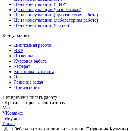
Цена консультации (НИР)
Цена консультации (бизнес-план)
Цена консультации (практическая работа)
Цена консультации (лабораторная работа)
Цена консультации (статья)
Консультации:
Дипломная работа
ВКР
Практика
Курсовая работа
Реферат
Контрольная работа
Эссе
Решение задач
Презентация
Нет времени писать работу?
Обратись к профи-репетиторам
Max
VKontakte
Telegram
E-mail
"Да забей ты на эти
дипломы и экзамены!”
(дворник Кузьмич)