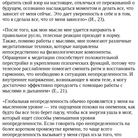
обратить свой взор на настоящее, отвлечься от переживаний о
будущем, осознанно наслаждаться моментом и делать все, что
зависит от меня сейчас. Это дает уверенность в себе и в том,
что я сделала все, что от меня зависело» (И., 23).
«После того, как мои мысли мне удается направить в
правильное русло, телесные реакции приходят в норму.
Также, помимо работы с мыслями, мне помогают различные
медитативные техники, которые направлены
непосредственно на физиологические компоненты.
Обращение к медитации способствует положительной
перестройке и укреплению психических функций, потому что
телесное расслабление помогает сменить ритм и восстановить
гармонию, что необходимо в ситуациях неопределенности. И
внутреннее напряжение, возникающее в моем теле, я могу
достаточно эффективно преодолеть с помощью работы с
мыслями и дыханием» (Е., 21).
«Глобальная неопределенность обычно проявляется у меня на
мысленном уровне — эти ощущения похожи на онемения, как
будто бы все тело берет паузу, чтобы вся энергия ушла в мозг,
который ищет способы уменьшения уровня
неопределенности. Если говорить про неопределенность на
более коротком промежутке времени, то чаще всего
неопределенность вызывает у меня страх из-за того, что