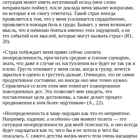
ситуация может иметь негативный исход (мои слова
неправильно поймут, после доклада меня завалят вопросами,
на которые я не смогу ответить). Такой страх иногда
проявляется в том, что у меня усиливается сердцебиение,
проявляется ноющая боль в груди. Бывает, у меня возникает
мысль, что я начинаю бояться именно этих ощущений, а не
тех событий или мыслей, которые могут вызвать страх» (Ю.,
20).
«Страх побуждает меня прямо сейчас снизить
неопределенность, просчитать средние и плохие сценарии,
знать, что даже в случае их наступления все будет не так уж и
плохо. Грусть отнимает у меня силы, когда я грущу, хочется
зарыться в одеяло и грустить дальше. Очевидно, это не самое
продуктивное состояние, но иногда оно мне точно нужно.
Справляться со всем этим мне помогает планирование
повседневных дел. Это позволяет мне увидеть, что
поставленные цели достижимы, а также делает процесс
продвижения к ним более ощутимым» (А., 22).
«Неопределенность я чаще ощущаю как что-то неприятное.
Например, падение, а особенно сам момент полета — это
ситуация неопределенности для моей телесности, и оно всегда
будет ощущаться как то, чего бы я не хотела и чего бы
опасалась. С самого детства жизнь моего тела очень насыщена