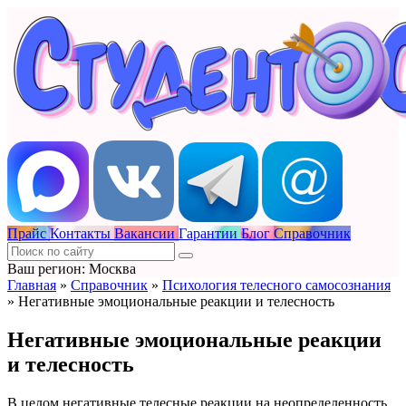
Прайс
Контакты
Вакансии
Гарантии
Блог
Справочник
Ваш регион: Москва
Главная
»
Справочник
»
Психология телесного самосознания
»
Негативные эмоциональные реакции и телесность
Негативные эмоциональные реакции
и телесность
В целом негативные телесные реакции на неопределенность