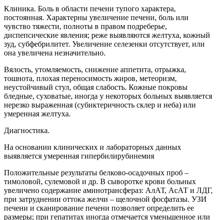
Клиника. Боль в области печени тупого характера,
постоянная. Характерны увеличение печени, боль или
чувство тяжести, полноты в правом подреберье,
диспепсические явления; реже выявляются желтуха, кожный
зуд, субфебрилитет. Увеличение селезенки отсутствует, или
она увеличена незначительно.
Вялость, утомляемость, снижение аппетита, отрыжка,
тошнота, плохая переносимость жиров, метеоризм,
неустойчивый стул, общая слабость. Кожные покровы
бледные, суховатые, иногда у некоторых больных выявляется
нерезко выраженная (субиктеричность склер и неба) или
умеренная желтуха.
Диагностика.
На основании клинических и лабораторных данных
выявляется умеренная гипербилирубинемия
Положительные результаты белково-осадочных проб –
тимоловой, сулемовой и др. В сыворотке крови больных
увеличено содержание аминотрансфераз: АлАТ, АсАТ и ЛДГ,
при затруднении оттока желчи – щелочной фосфатазы. УЗИ
печени и сканирование печени позволяет определить ее
размеры; при гепатитах иногда отмечается уменьшенное или