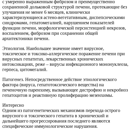
с умеренно выраженным фиброзом и преимущественно
сохраненной дольковой структурой печени, протекающие без
улучшения не менее 6 месяцев, клинически
характеризующиеся астено-вегетативным, диспепсическими
синдромами, гепатомегалией, нарушением показателей
функции печени, морфологической персистенцией некрозов,
воспалением, фиброзом при сохранении общей
архитектоники печени.
Этиология. Наибольшее значение имеет вирусное,
токсическое и токсико-аллергическое поражение печени при
вирусных гепатитах, лекарственных хронических
интоксикациях, реже – вирусы инфекционного мононуклеоза,
герпеса, цитомегалий.
Патогенез. Непосредственное действие этиологического
фактора (вируса, гепатотоксического вещества) на
печеночную паренхиму, вызывающее дистрофию и некробиоз
гепатоцитов и реактивную пролиферацию мезенхимы.
Интересно
Одним из патогенетических механизмов перехода острого
вирусного и токсического гепатита в хронический и
дальнейшего прогрессирования последнего являются
специфические иммунологические нарушения.