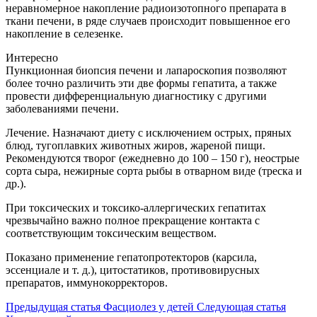
неравномерное накопление радиоизотопного препарата в
ткани печени, в ряде случаев происходит повышенное его
накопление в селезенке.
Интересно
Пункционная биопсия печени и лапароскопия позволяют
более точно различить эти две формы гепатита, а также
провести дифференциальную диагностику с другими
заболеваниями печени.
Лечение. Назначают диету с исключением острых, пряных
блюд, тугоплавких животных жиров, жареной пищи.
Рекомендуются творог (ежедневно до 100 – 150 г), неострые
сорта сыра, нежирные сорта рыбы в отварном виде (треска и
др.).
При токсических и токсико-аллергических гепатитах
чрезвычайно важно полное прекращение контакта с
соответствующим токсическим веществом.
Показано применение гепатопротекторов (карсила,
эссенциале и т. д.), цитостатиков, противовирусных
препаратов, иммунокорректоров.
Предыдущая статья
Фасциолез у детей
Следующая статья