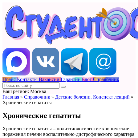
Прайс
Контакты
Вакансии
Гарантии
Блог
Справочник
Ваш регион: Москва
Главная
»
Справочник
»
Детские болезни. Конспект лекций
»
Хронические гепатиты
Хронические гепатиты
Хронические гепатиты – полиэтиологические хронические
поражения печени воспалительно-дистрофического характера