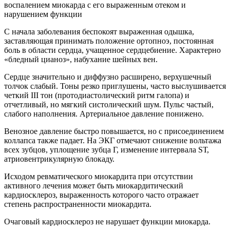
воспалением миокарда с его выраженным отеком и
нарушением функции
С начала заболевания беспокоят выраженная одышка,
заставляющая принимать положение ортопноэ, постоянная
боль в области сердца, учащенное сердцебиение. Характерно
«бледный цианоз», набухание шейных вен.
Сердце значительно и диффузно расширено, верхушечный
толчок слабый. Тоны резко приглушены, часто выслушивается
четкий III тон (протодиастолический ритм галопа) и
отчетливый, но мягкий систолический шум. Пульс частый,
слабого наполнения. Артериальное давление понижено.
Венозное давление быстро повышается, но с присоединением
коллапса также падает. На ЭКГ отмечают снижение вольтажа
всех зубцов, уплощение зубца Г, изменение интервала SТ,
атриовентрикулярную блокаду.
Исходом ревматического миокардита при отсутствии
активного лечения может быть миокардитический
кардиосклероз, выраженность которого часто отражает
степень распространенности миокардита.
Очаговый кардиосклероз не нарушает функции миокарда.