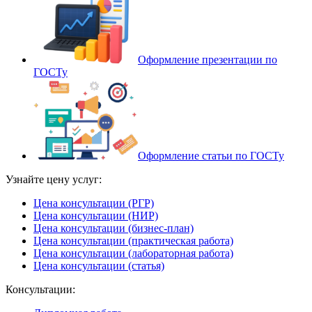
Оформление презентации по
ГОСТу
Оформление статьи по ГОСТу
Узнайте цену услуг:
Цена консультации (РГР)
Цена консультации (НИР)
Цена консультации (бизнес-план)
Цена консультации (практическая работа)
Цена консультации (лабораторная работа)
Цена консультации (статья)
Консультации: