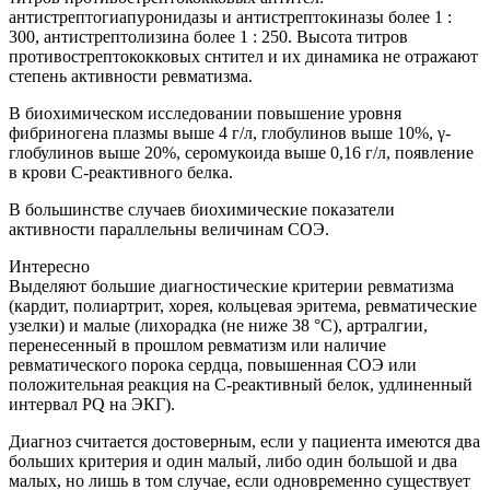
антистрептогиапуронидазы и антистрептокиназы более 1 :
300, антистрептолизина более 1 : 250. Высота титров
противострептококковых снтител и их динамика не отражают
степень активности ревматизма.
В биохимическом исследовании повышение уровня
фибриногена плазмы выше 4 г/л, глобулинов выше 10%, γ-
глобулинов выше 20%, серомукоида выше 0,16 г/л, появление
в крови С-реактивного белка.
В большинстве случаев биохимические показатели
активности параллельны величинам СОЭ.
Интересно
Выделяют большие диагностические критерии ревматизма
(кардит, полиартрит, хорея, кольцевая эритема, ревматические
узелки) и малые (лихорадка (не ниже 38 °С), артралгии,
перенесенный в прошлом ревматизм или наличие
ревматического порока сердца, повышенная СОЭ или
положительная реакция на С-реактивный белок, удлиненный
интервал РQ на ЭКГ).
Диагноз считается достоверным, если у пациента имеются два
больших критерия и один малый, либо один большой и два
малых, но лишь в том случае, если одновременно существует