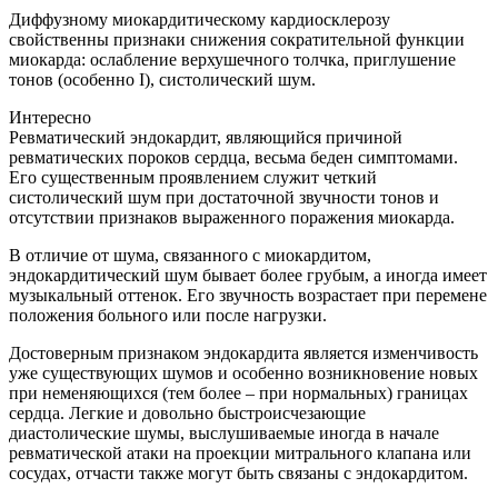
Диффузному миокардитическому кардиосклерозу
свойственны признаки снижения сократительной функции
миокарда: ослабление верхушечного толчка, приглушение
тонов (особенно I), систолический шум.
Интересно
Ревматический эндокардит, являющийся причиной
ревматических пороков сердца, весьма беден симптомами.
Его существенным проявлением служит четкий
систолический шум при достаточной звучности тонов и
отсутствии признаков выраженного поражения миокарда.
В отличие от шума, связанного с миокардитом,
эндокардитический шум бывает более грубым, а иногда имеет
музыкальный оттенок. Его звучность возрастает при перемене
положения больного или после нагрузки.
Достоверным признаком эндокардита является изменчивость
уже существующих шумов и особенно возникновение новых
при неменяющихся (тем более – при нормальных) границах
сердца. Легкие и довольно быстроисчезающие
диастолические шумы, выслушиваемые иногда в начале
ревматической атаки на проекции митрального клапана или
сосудах, отчасти также могут быть связаны с эндокардитом.