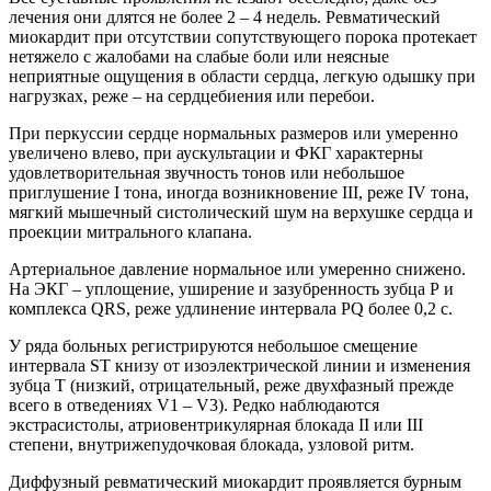
лечения они длятся не более 2 – 4 недель. Ревматический
миокардит при отсутствии сопутствующего порока протекает
нетяжело с жалобами на слабые боли или неясные
неприятные ощущения в области сердца, легкую одышку при
нагрузках, реже – на сердцебиения или перебои.
При перкуссии сердце нормальных размеров или умеренно
увеличено влево, при аускультации и ФКГ характерны
удовлетворительная звучность тонов или небольшое
приглушение I тона, иногда возникновение III, реже IV тона,
мягкий мышечный систолический шум на верхушке сердца и
проекции митрального клапана.
Артериальное давление нормальное или умеренно снижено.
На ЭКГ – уплощение, уширение и зазубренность зубца Р и
комплекса QRS, реже удлинение интервала РQ более 0,2 с.
У ряда больных регистрируются небольшое смещение
интервала SТ книзу от изоэлектрической линии и изменения
зубца Т (низкий, отрицательный, реже двухфазный прежде
всего в отведениях V1 – V3). Редко наблюдаются
экстрасистолы, атриовентрикулярная блокада II или III
степени, внутрижепудочковая блокада, узловой ритм.
Диффузный ревматический миокардит проявляется бурным