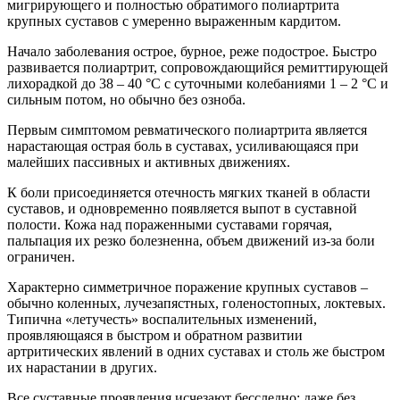
мигрирующего и полностью обратимого полиартрита
крупных суставов с умеренно выраженным кардитом.
Начало заболевания острое, бурное, реже подострое. Быстро
развивается полиартрит, сопровождающийся ремиттирующей
лихорадкой до 38 – 40 °С с суточными колебаниями 1 – 2 °С и
сильным потом, но обычно без озноба.
Первым симптомом ревматического полиартрита является
нарастающая острая боль в суставах, усиливающаяся при
малейших пассивных и активных движениях.
К боли присоединяется отечность мягких тканей в области
суставов, и одновременно появляется выпот в суставной
полости. Кожа над пораженными суставами горячая,
пальпация их резко болезненна, объем движений из-за боли
ограничен.
Характерно симметричное поражение крупных суставов –
обычно коленных, лучезапястных, голеностопных, локтевых.
Типична «летучесть» воспалительных изменений,
проявляющаяся в быстром и обратном развитии
артритических явлений в одних суставах и столь же быстром
их нарастании в других.
Все суставные проявления исчезают бесследно; даже без