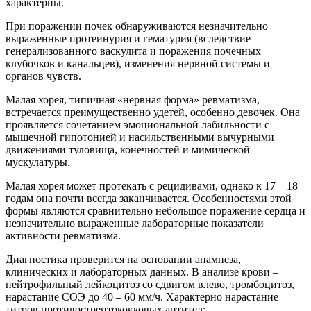
характерны.
При поражении почек обнаруживаются незначительно
выраженные протеинурия и гематурия (вследствие
генерализованного васкулита и поражения почечных
клубочков и канальцев), изменения нервной системы и
органов чувств.
Малая хорея, типичная «нервная форма» ревматизма,
встречается преимущественно удетей, особенно девочек. Она
проявляется сочетанием эмоциональной лабильности с
мышечной гипотонией и насильственными вычурными
движениями туловища, конечностей и мимической
мускулатуры.
Малая хорея может протекать с рецидивами, однако к 17 – 18
годам она почти всегда заканчивается. Особенностями этой
формы являются сравнительно небольшое поражение сердца и
незначительно выраженные лабораторные показатели
активности ревматизма.
Диагностика проверится на основании анамнеза,
клинических и лабораторных данных. В анализе крови –
нейтрофильный лейкоцитоз со сдвигом влево, тромбоцитоз,
нарастание СОЭ до 40 – 60 мм/ч. Характерно нарастание
титров противострептококковых антител: