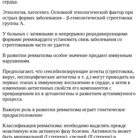
сердца.
Этиология, патогенез. Основной этиологический фактор при
острых формах заболевания – β-гемолитический стрептококк
группы А.
У больных с затяжными и непрерывно рецидивирующими
формами ревмокардита установить связь заболевания со
стрептококком часто не удается.
В развитии ревматизма особое значение придают иммунным
нарушениям.
Предполагают, что сенсибилизирующие агенты (стрептококк,
вирус, неспецифические антигены и т. д.) могут приводить на
первых этапах к иммунному воспалению в сердце, а затем к
изменению антигенных свойств его компонентов с
превращением их в аутоантигены и развитием аутоиммунного
процесса.
Важную роль в развитии ревматизма играет генетическое
предрасположение
Классификация ревматизма: необходимо выделять прежде
неактивную или активную фазу болезни. Активность может
быть минимальной (I степени), средней (II степени) и