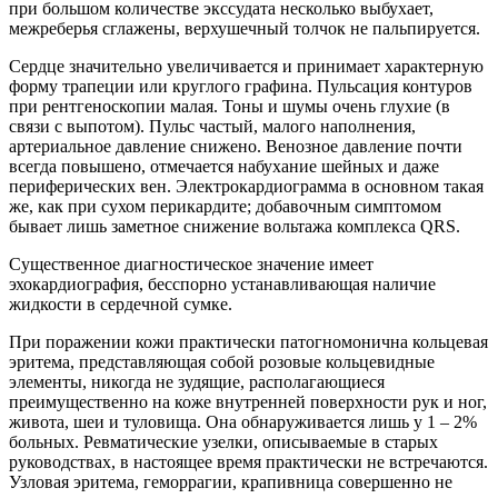
при большом количестве экссудата несколько выбухает,
межреберья сглажены, верхушечный толчок не пальпируется.
Сердце значительно увеличивается и принимает характерную
форму трапеции или круглого графина. Пульсация контуров
при рентгеноскопии малая. Тоны и шумы очень глухие (в
связи с выпотом). Пульс частый, малого наполнения,
артериальное давление снижено. Венозное давление почти
всегда повышено, отмечается набухание шейных и даже
периферических вен. Электрокардиограмма в основном такая
же, как при сухом перикардите; добавочным симптомом
бывает лишь заметное снижение вольтажа комплекса QRS.
Существенное диагностическое значение имеет
эхокардиография, бесспорно устанавливающая наличие
жидкости в сердечной сумке.
При поражении кожи практически патогномонична кольцевая
эритема, представляющая собой розовые кольцевидные
элементы, никогда не зудящие, располагающиеся
преимущественно на коже внутренней поверхности рук и ног,
живота, шеи и туловища. Она обнаруживается лишь у 1 – 2%
больных. Ревматические узелки, описываемые в старых
руководствах, в настоящее время практически не встречаются.
Узловая эритема, геморрагии, крапивница совершенно не