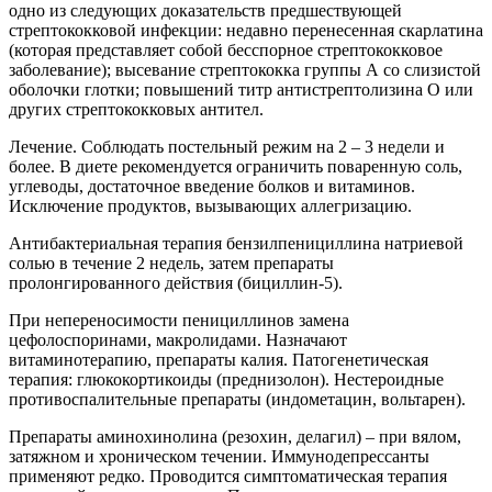
одно из следующих доказательств предшествующей
стрептококковой инфекции: недавно перенесенная скарлатина
(которая представляет собой бесспорное стрептококковое
заболевание); высевание стрептококка группы А со слизистой
оболочки глотки; повышений титр антистрептолизина О или
других стрептококковых антител.
Лечение. Соблюдать постельный режим на 2 – 3 недели и
более. В диете рекомендуется ограничить поваренную соль,
углеводы, достаточное введение болков и витаминов.
Исключение продуктов, вызывающих аллегризацию.
Антибактериальная терапия бензилпенициллина натриевой
солью в течение 2 недель, затем препараты
пролонгированного действия (бициллин-5).
При непереносимости пенициллинов замена
цефолоспоринами, макролидами. Назначают
витаминотерапию, препараты калия. Патогенетическая
терапия: глюкокортикоиды (преднизолон). Нестероидные
противоспалительные препараты (индометацин, вольтарен).
Препараты аминохинолина (резохин, делагил) – при вялом,
затяжном и хроническом течении. Иммунодепрессанты
применяют редко. Проводится симптоматическая терапия