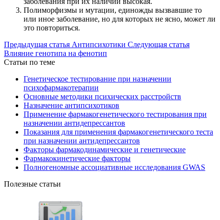
заболевания при их наличии высокая.
Полиморфизмы и мутации, единожды вызвавшие то
или иное заболевание, но для которых не ясно, может ли
это повториться.
Предыдущая статья
Антипсихотики
Следующая статья
Влияние генотипа на фенотип
Статьи по теме
Генетическое тестирование при назначении
психофармакотерапии
Основные методики психических расстройств
Назначение антипсихотиков
Применение фармакогенетического тестирования при
назначении антидепрессантов
Показания для применения фармакогенетического теста
при назначении антидепрессантов
Факторы фармакодинамические и генетические
Фармакокинетические факторы
Полногеномные ассоциативные исследования GWAS
Полезные статьи