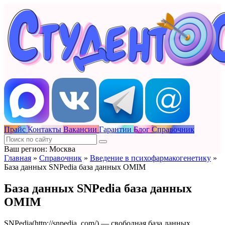
Прайс
Контакты
Вакансии
Гарантии
Блог
Справочник
Ваш регион: Москва
Главная
»
Справочник
»
Введение в психофармакогенетику
»
База данных SNPedia база данных OMIM
База данных SNPedia база данных
OMIM
SNPedia(http://snpedia_com/) — свободная база данных,