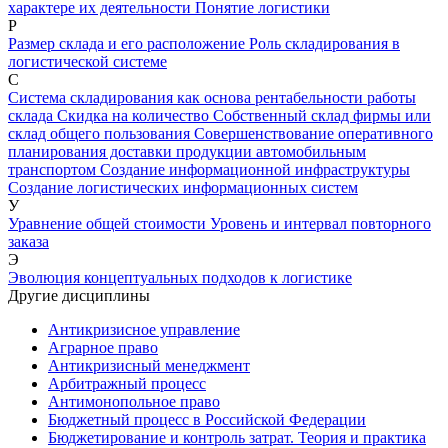
характере их деятельности
Понятие логистики
Р
Размер склада и его расположение
Роль складирования в
логистической системе
С
Система складирования как основа рентабельности работы
склада
Скидка на количество
Собственный склад фирмы или
склад общего пользования
Совершенствование оперативного
планирования доставки продукции автомобильным
транспортом
Создание информационной инфраструктуры
Создание логистических информационных систем
У
Уравнение общей стоимости
Уровень и интервал повторного
заказа
Э
Эволюция концептуальных подходов к логистике
Другие дисциплины
Антикризисное управление
Аграрное право
Антикризисный менеджмент
Арбитражный процесс
Антимонопольное право
Бюджетный процесс в Российской Федерации
Бюджетирование и контроль затрат. Теория и практика