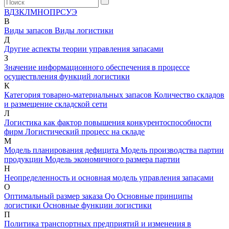
В
Д
З
К
Л
М
Н
О
П
Р
С
У
Э
В
Виды запасов
Виды логистики
Д
Другие аспекты теории управления запасами
З
Значение информационного обеспечения в процессе
осуществления функций логистики
К
Категория товарно-материальных запасов
Количество складов
и размещение складской сети
Л
Логистика как фактор повышения конкурентоспособности
фирм
Логистический процесс на складе
М
Модель планирования дефицита
Модель производства партии
продукции
Модель экономичного размера партии
Н
Неопределенность и основная модель управления запасами
О
Оптимальный размер заказа Qо
Основные принципы
логистики
Основные функции логистики
П
Политика транспортных предприятий и изменения в