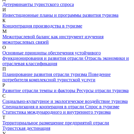
Детерминанты туристского спроса
И
Инвестиционные планы и программы развития туризма
К
Концентрация производства в туризме
М
Межотраслевой баланс как инструмент изучения
межотраслевых связей
О
Основные принципы обеспечения устойчивого
функционирования и развития отрасли
Отрасль экономики и
отраслевая классификация
П
Планирование развития отрасли туризма
Поведение
потребителя комплексной туристской услуги
Р
Развитие отрасли темпы и факторы
Ресурсы отрасли туризма
С
Социально-культурное и экологическое воздействие туризма
Специализация и кооперация в отрасли
Спрос в туризме
Статистика международного и внутреннего туризма
Т
Территориальное размещение предприятий отрасли
Туристская дестинация
У