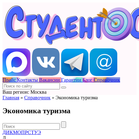
Прайс
Контакты
Вакансии
Гарантии
Блог
Справочник
Ваш регион: Москва
Главная
»
Справочник
»
Экономика туризма
Экономика туризма
Д
И
К
М
О
П
Р
С
Т
У
Э
Д