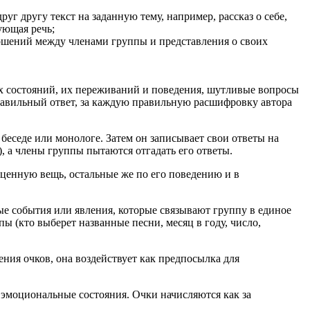
уг другу текст на заданную тему, например, рассказ о себе,
ующая речь;
ошений между членами группы и представления о своих
их состояний, их переживаний и поведения, шутливые вопросы
правильный ответ, за каждую правильную расшифровку автора
беседе или монологе. Затем он записывает свои ответы на
, а члены группы пытаются отгадать его ответы.
 ценную вещь, остальные же по его поведению и в
ные события или явления, которые связывают группу в единое
ы (кто выберет названные песни, месяц в году, число,
ения очков, она воздействует как предпосылка для
эмоциональные состояния. Очки начисляются как за