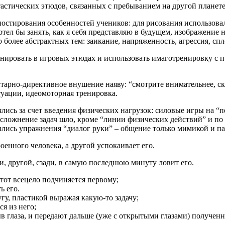
астических этюдов, связанных с пребыванием на другой планете
ностирования особенностей учеников: для рисования использова
тел бы занять, как я себя представляю в будущем, изображение
олее абстрактных тем: заикание, напряженность, агрессия, спло
нировать в игровых этюдах и использовать имаготренировку с п
арно-директивное внушение наяву: “смотрите внимательнее, скат
уации, идеомоторная тренировка.
ись за счет введения физических нагрузок: силовые игры на “п
усложнение задач шло, кроме “линии физических действий” и по
ились упражнения “диалог руки” – общение только мимикой и п
енного человека, а другой успокаивает его.
и, другой, сзади, в самую последнюю минуту ловит его.
 тот всецело подчиняется первому;
ь его.
гу, пластикой выражая какую-то задачу;
я из него;
ыв глаза, и передают дальше (уже с открытыми глазами) получен