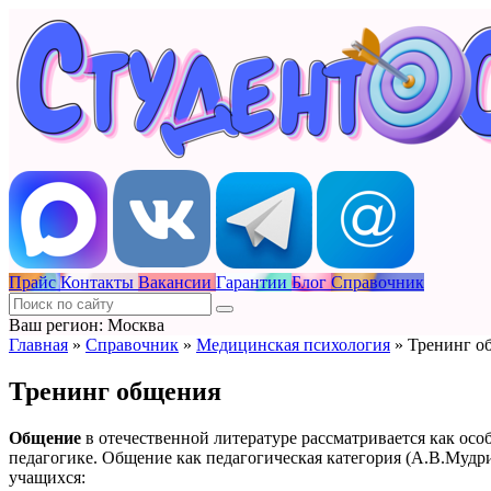
Прайс
Контакты
Вакансии
Гарантии
Блог
Справочник
Ваш регион: Москва
Главная
»
Справочник
»
Медицинская психология
»
Тренинг о
Тренинг общения
Общение
в отечественной литературе рассматривается как ос
педагогике. Общение как педагогическая категория (А.В.Мудр
учащихся: