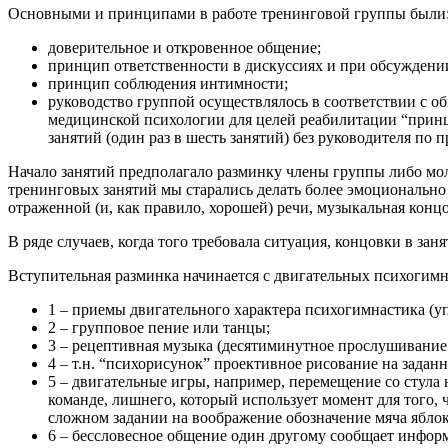
Основными и принципами в работе тренинговой группы были
доверительное и откровенное общение;
принцип ответственности в дискуссиях и при обсуждении
принцип соблюдения интимности;
руководство группой осуществлялось в соответствии с о
медицинской психологии для целей реабилитации “принц
занятий (один раз в шесть занятий) без руководителя по 
Начало занятий предполагало разминку члены группы либо молч
тренинговых занятий мы старались делать более эмоционально
отраженной (и, как правило, хорошей) речи, музыкальная ко
В ряде случаев, когда того требовала ситуация, концовки в зан
Вступительная разминка начинается с двигательных психогим
1 – приемы двигательного характера психогимнастика (у
2 – групповое пение или танцы;
3 – рецептивная музыка (десятиминутное прослушивание 
4 – т.н. “психорисунок” проективное рисование на заданн
5 – двигательные игры, например, перемещение со стула н
команде, лишнего, который использует момент для того, 
сложном задании на воображение обозначение мяча яблоко
6 – бессловесное общение один другому сообщает информа