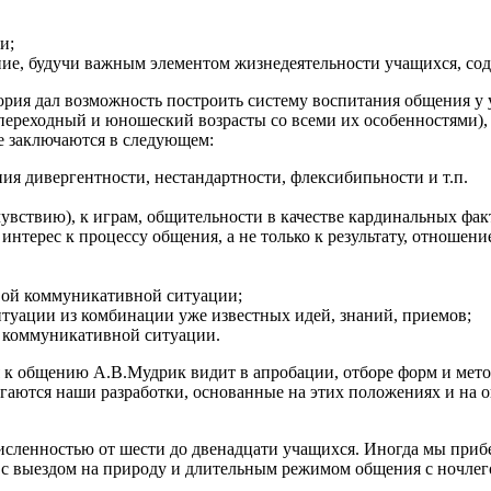
и;
ие, будучи важным элементом жизнедеятельности учащихся, сод
рия дал возможность построить систему воспитания общения у 
 переходный и юношеский возрасты со всеми их особенностями
е заключаются в следующем:
ия дивергентности, нестандартности, флексибипьности и т.п.
увствию), к играм, общительности в качестве кардинальных фа
терес к процессу общения, а не только к результату, отношение
вой коммуникативной ситуации;
туации из комбинации уже известных идей, знаний, приемов;
й коммуникативной ситуации.
 к общению А.В.Мудрик видит в апробации, отборе форм и мето
агаются наши разработки, основанные на этих положениях и на 
сленностью от шести до двенадцати учащихся. Иногда мы прибе
 выездом на природу и длительным режимом общения с ночлегом