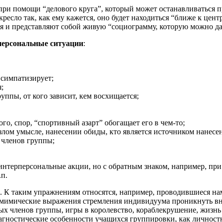
 при помощи “делового круга”, который может останавливаться
ресло так, как ему кажется, оно будет находиться “ближе к цен
я и представляют собой живую “социограмму, которую можно да
персональные ситуации
:
 симпатизирует;
;
уппы, от кого зависит, кем восхищается;
го, спор, “спортивный азарт” обогащает его в чем-то;
 злом умысле, нанесении обиды, кто является источником нанесе
 членов группы;
нтерперсональные акции, но с обратным знаком, например, при
.п.
. К таким упражнениям относятся, например, проводившиеся н
томимические выражения стремления индивидуума проникнуть вну
членов группы, игры в королевство, кораблекрушение, жизнь н
ностические особенности учащихся группировки, как личностн