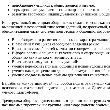
приобщение учащихся к общественной культуре;
формирование гуманистической направленности личност
развитие творческой индивидуальности учащихся. Общен
Конструктивный потенциал общения как педагогическая катего
выраженной в возрастной типологии (детский, подростковый,
объяснительной части системы подготовки к общению, которы
В необходимости развития творческого характера мышлен
В развитии у учащихся свободного владения речью.
В развитии способностей к эмпатии (сопереживанию, соч
В формировании социальных установок в сфере общения ин
общению как к диалогу, терпимость и т.д.
В развитии коммуникативных умений:
умение переносить приемы общения в новые условия но
умения находить решения для новой коммуникативной си
умение создавать новые приемы для решения конкретно
Выработку конкретных путей и способов подготовки учащихся
психологии, театральной педагогике, психотерапии. Далее изл
ученого Кратохфилла.
Тренировка общения осуществлялась в тренинговых группах чи
называемые “прогулочные группы” или “марафонские сеансы” с