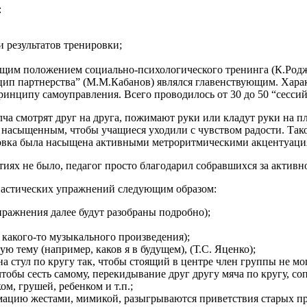
:
 результатов тренировки;
бщим положением социально-психологического тренинга (К.Родже
ип партнерства” (М.М.Кабанов) являлся главенствующим. Хара
принципу самоуправления. Всего проводилось от 30 до 50 “сесси
а смотрят друг на друга, пожимают руки или кладут руки на пл
 насыщенным, чтобы учащиеся уходили с чувством радости. Так
нцовка была насыщена активными метроритмическими акцентуаци
ятиях не было, педагог просто благодарил собравшихся за активн
настических упражнений следующим образом:
пражнения далее будут разобраны подробно);
какого-то музыкального произведения);
ую тему (например, каков я в будущем), (Т.С. Яценко);
а стул по кругу так, чтобы стоящий в центре член группы не мо
чтобы сесть самому, перекидывание друг другу мяча по кругу, 
м, грушей, ребенком и т.п.;
цию жестами, мимикой, разыгрываются приветствия старых прияте