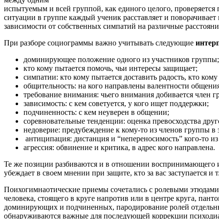
испытуемым и всей группой, как единого целого, проверяется
ситуации в группе каждый ученик расставляет и поворачивает к
зависимости от собственных симпатий на различные расстояни
При разборе социограммы важно учитывать следующие
интер
доминирующее положение одного из участников группы;
кто кому пытается помочь, чьи интересы защищает;
симпатии: кто кому пытается доставить радость, кто кому
общительность: на кого направлены валентности общения
требование внимания: чьего внимания добивается член гр
зависимость: с кем советуется, у кого ищет поддержки;
подчиненность: с кем неуверен в общении;
соревновательные тенденции: оценка превосходства друго
недоверие: предубеждение к кому-то из членов группы в
антиципация: дистанция и “непереносимость” кого-то из
агрессия: обвинение и критика, в адрес кого направлена.
Те же позиции разбиваются и в отношении воспринимающего и
убеждает в своем мнении при защите, кто за вас заступается и т
Поихогимнаотические приемы сочетались с ролевыми этюдами
человека, стоящего в круге напротив или в центре круга, пан
доминирующих и подчиненных, пародирование ролей отдельных 
обнаруживаются важные для последующей коррекции психодиаг