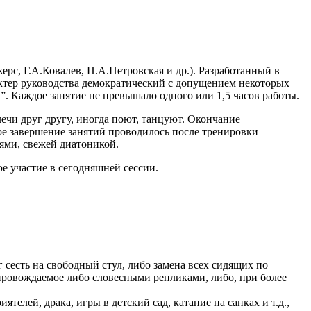
рс, Г.А.Ковалев, П.А.Петровская и др.). Разработанный в
ктер руководства демократический с допущением некоторых
й”. Каждое занятие не превышало одного или 1,5 часов работы.
ечи друг другу, иногда поют, танцуют. Окончание
ое завершение занятий проводилось после тренировки
ями, свежей диатоникой.
ое участие в сегодняшней сессии.
г сесть на свободный стул, либо замена всех сидящих по
сопровождаемое либо словесными репликами, либо, при более
лей, драка, игры в детский сад, катание на санках и т.д.,