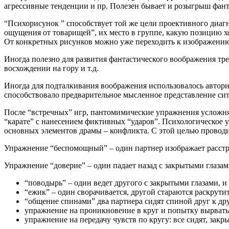
агрессивные тенденции и пр. Полезен бывает и розыгрыш фант
“Психорисунок ” способствует той же цели проективного диаг
ощущения от товарищей”, их место в группе, какую позицию хо
От конкретных рисунков можно уже переходить к изображению б
Иногда полезно для развития фантастического воображения тре
восхождении на гору и т.д.
Иногда для подталкивания воображения использовалось авторит
способствовало предварительное мысленное представление сит
После “встречных” игр, пантомимические упражнения усложнял
“карате” с нанесением фиктивных “ударов”. Психологическое 
основных элементов драмы – конфликта. С этой целью провод
Упражнение “беспомощный” – один партнер изображает расстро
Упражнение “доверие” – один падает назад с закрытыми глазам
“поводырь” – один ведет другого с закрытыми глазами, и
“ежик” – один сворачивается, другой стараются раскрутит
“общение спинами” два партнера сидят спиной друг к дру
упражнение на проникновение в круг и попытку вырватьс
упражнение на передачу чувств по кругу: все сидят, закр