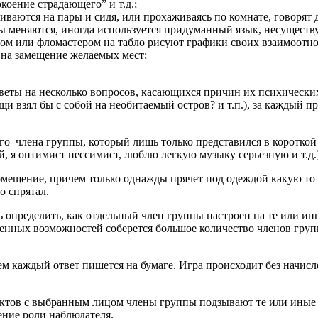
коение страдающего” и т.д.;
ваются на пары и сидя, или прохаживаясь по комнате, говорят др
ары меняются, иногда используется придуманный язык, несуществ
лом или фломастером на табло рисуют графики своих взаимоотн
 на замещение желаемых мест;
тветы на несколько вопросов, касающихся причин их психическ
и взял бы с собой на необитаемый остров? и т.п.), за каждый 
го члена группы, который лишь только представился в короткой 
, я оптимист пессимист, люблю легкую музыку серьезную и т.д.)
помещение, причем только однажды прячет под одеждой какую то
о спрятал.
ь определить, как отдельный член группы настроен на те или и
женных возможностей соберется большое количество членов групп
ем каждый ответ пишется на бумаге. Игра происходит без начисл
актов с выбранным лицом члены группы подзывают те или иные 
ение роли наблюдателя.