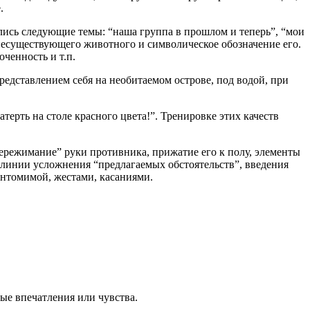
.
лись следующие темы: “наша группа в прошлом и теперь”, “мои
 несуществующего животного и символическое обозначение его.
ченность и т.п.
редставлением себя на необитаемом острове, под водой, при
ерть на столе красного цвета!”. Тренировке этих качеств
ережимание” руки противника, прижатие его к полу, элементы
 линии усложнения “предлагаемых обстоятельств”, введения
антомимой, жестами, касаниями.
ные впечатления или чувства.