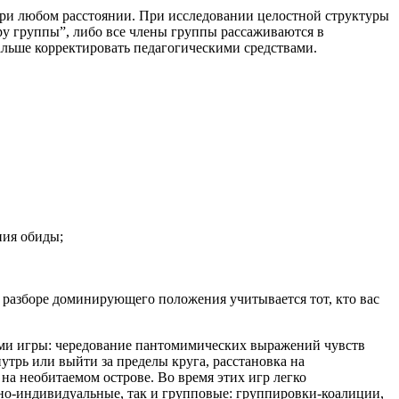
 при любом расстоянии. При исследовании целостной структуры
тру группы”, либо все члены группы рассаживаются в
льше корректировать педагогическими средствами.
ния обиды;
 разборе доминирующего положения учитывается тот, кто вас
ами игры: чередование пантомимических выражений чувств
трь или выйти за пределы круга, расстановка на
а необитаемом острове. Во время этих игр легко
о-индивидуальные, так и групповые: группировки-коалиции,