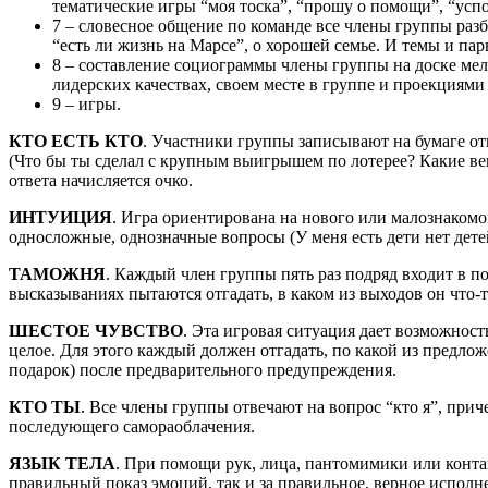
тематические игры “моя тоска”, “прошу о помощи”, “успо
7 – словесное общение по команде все члены группы разби
“есть ли жизнь на Марсе”, о хорошей семье. И темы и п
8 – составление социограммы члены группы на доске ме
лидерских качествах, своем месте в группе и проекциями
9 – игры.
КТО ЕСТЬ КТО
. Участники группы записывают на бумаге о
(Что бы ты сделал с крупным выигрышем по лотерее? Какие вещ
ответа начисляется очко.
ИНТУИЦИЯ
. Игра ориентирована на нового или малознакомо
односложные, однозначные вопросы (У меня есть дети нет детей
ТАМОЖНЯ
. Каждый член группы пять раз подряд входит в 
высказываниях пытаются отгадать, в каком из выходов он что-т
ШЕСТОЕ ЧУВСТВО
. Эта игровая ситуация дает возможност
целое. Для этого каждый должен отгадать, по какой из предло
подарок) после предварительного предупреждения.
КТО ТЫ
. Все члены группы отвечают на вопрос “кто я”, прич
последующего самораоблачения.
ЯЗЫК ТЕЛА
. При помощи рук, лица, пантомимики или конт
правильный показ эмоций, так и за правильное, верное исполн