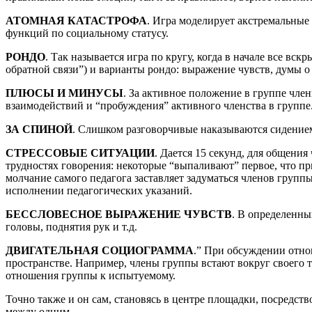
АТОМНАЯ КАТАСТРОФА
. Игра моделирует акстремальные
функций по социальному статусу.
РОНДО
. Так называется игра по кругу, когда в начале все в
обратной связи”) и варианты рондо: выражение чувств, думы о 
ПЛЮСЫ И МИНУСЫ
. За активное положение в группе чле
взаимодействий и “пробуждения” активного членства в группе
ЗА СПИНОЙ
. Слишком разговорчивые наказываются сидением 
СТРЕССОВЫЕ СИТУАЦИИ
. Дается 15 секунд, для общения
трудностях говорения: некоторые “выпаливают” первое, что при
молчание самого педагога заставляет задуматься членов групп
исполнении педагогических указаний.
БЕССЛОВЕСНОЕ ВЫРАЖЕНИЕ ЧУВСТВ
. В определенны
головы, поднятия рук и т.д.
ДВИГАТЕЛЬНАЯ СОЦИОГРАММА
.” При обсуждении отно
пространстве. Например, члены группы встают вокруг своего 
отношения группы к испытуемому.
Точно также и он сам, становясь в центре площадки, посредст
между одним