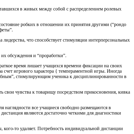
ставшихся в живых между собой с распределением ролевых
я состояние робких в отношении их принятия другими (“рондо
феты”.
ца лидерства, что способствует стимуляции интерперсональных
 их обсуждения и “проработки”.
ь краткое время лишает учащихся времени фиксации на своих
за счет игрового характера { темпераментной игры. Иногда
целебным”, стимулирующим ученика к дисциплинированности в
ь свои чувства к товарищу посредством прикосновения, кивка
я наглядности все учащиеся свободно размещаются в
 дистанция являются достаточно четкими для диагностики
ы, кого-то удаляет. Потребность индивидуальной дистанции