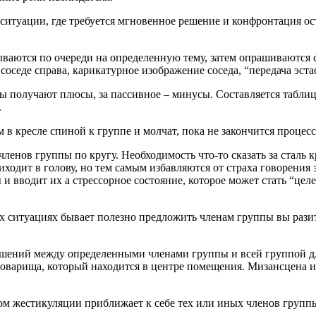
 ситуации, где требуется мгновенное решение и конфронтация о
скрываются по очереди на определенную тему, затем опрашиваютс
соседе справа, карикатурное изображение соседа, “передача эста
ны получают плюсы, за пассивное – минусы. Составляется табли
.
в кресле спиной к группе и молчат, пока не закончится процесс
 членов группы по кругу. Необходимость что-то сказать за стал
ходит в голову, но тем самым избавляются от страха говорения 
ы и вводит их а стрессорное состояние, которое может стать “
х ситуациях бывает полезно предложить членам группы вы разит
шений между определенными членами группы и всей группой дл
товарища, который находится в центре помещения. Мизансцена и
вом жестикуляции приближает к себе тех или иных членов групп