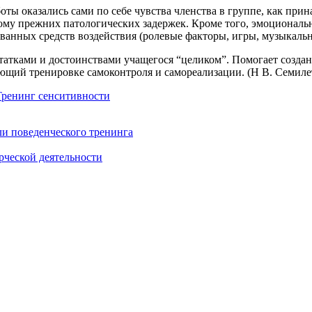
ы оказались сами по себе чувства членства в группе, как прин
у прежних патологических задержек. Кроме того, эмоциональная
ованных средств воздействия (ролевые факторы, игры, музыкально
остатками и достоинствами учащегося “целиком”. Помогает созда
ющий тренировке самоконтроля и самореализации. (Н В. Семиле
Тренинг сенситивности
и поведенческого тренинга
рческой деятельности