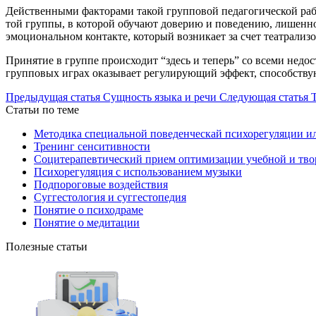
Действенными факторами такой групповой педагогической работ
той группы, в которой обучают доверию и поведению, лишенном
эмоциональном контакте, который возникает за счет театрализ
Принятие в группе происходит “здесь и теперь” со всеми нед
групповых играх оказывает регулирующий эффект, способству
Предыдущая статья
Сущность языка и речи
Следующая статья
Статьи по теме
Методика специальной поведенческай психорегуляции ил
Тренинг сенситивности
Социтерапевтический прием оптимизации учебной и тво
Психорегуляция с использованием музыки
Подпороговые воздействия
Суггестология и суггестопедия
Понятие о психодраме
Понятие о медитации
Полезные статьи