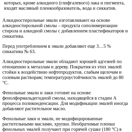
которых, кроме алкидного (глифгалевого) лака и пигмента,
входят масляный пленкообразователь, вода и сиккатив.
Алкидностирольные эмали изготавливают на основе
алкидностирольной смолы – продукта сополимеризации
стирола и алкидной смолы с добавлением пластификаторов и
сиккатива.
Перед употреблением в эмали добавляют еще 3…5 %
сиккатива № 63.
Алкидностирольные эмали обладают хорошей адгезией по
отношению к металлам и дереву. Покрытия из этих эмалей
стойки к воздействию нефтепродуктов, слабым щелочам и
солевым растворам; температуроустойчивость эмалей до 80
°С.
Фенольные эмали и лаки готовят на основе
фенолформальдегидной смолы, находящейся в стадии А
процесса поликонденсации. Для модификации эмалей иногда
добавляют растительное масло.
Фенольные лаки и эмали, не модифицированные
растительными маслами, хрупки. Необратимые пленки
фенольных эмалей получают при горячей сушке (180 °С) в