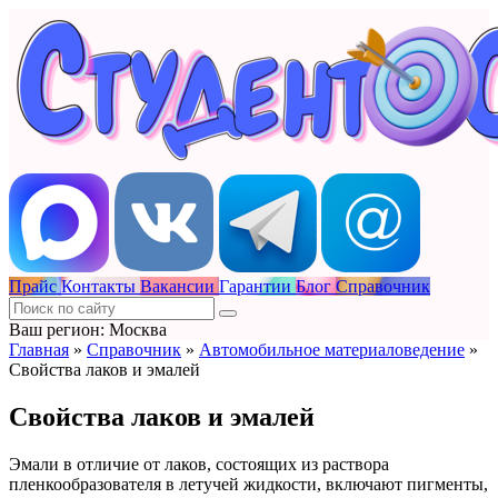
Прайс
Контакты
Вакансии
Гарантии
Блог
Справочник
Ваш регион: Москва
Главная
»
Справочник
»
Автомобильное материаловедение
»
Свойства лаков и эмалей
Свойства лаков и эмалей
Эмали в отличие от лаков, состоящих из раствора
пленкообразователя в летучей жидкости, включают пигменты,