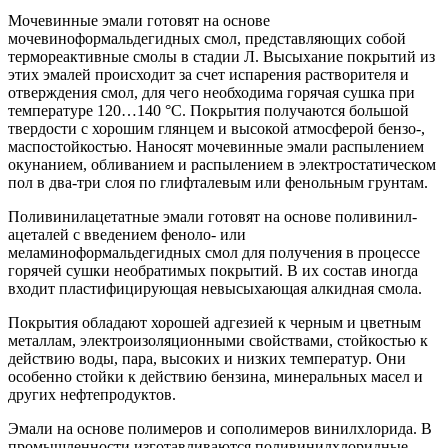
Мочевинные эмали готовят на основе
мочевиноформальдегидных смол, представляющих собой
термореактивные смолы в стадии Л. Высыхание покрытий из
этих эмалей происходит за счет испарения растворителя и
отверждения смол, для чего необходима горячая сушка при
температуре 120…140 °С. Покрытия получаются большой
твердости с хорошим глянцем и высокой атмосферой бензо-,
маспостойкостью. Наносят мочевинные эмали распылением
окунанием, обливанием и распылением в электростатическом
пол в два-три слоя по глифталевым или фенольным грунтам.
Поливинилацетатные эмали готовят на основе поливинил-
ацеталей с введением феноло- или
меламиноформальдегидных смол для получения в процессе
горячей сушки необратимых покрытий. В их состав иногда
входит пластифицирующая невысыхающая алкидная смола.
Покрытия обладают хорошей адгезией к черным и цветным
металлам, электроизоляционными свойствами, стойкостью к
действию воды, пара, высоких и низких температур. Они
особенно стойки к действию бензина, минеральных масел и
других нефтепродуктов.
Эмали на основе полимеров и сополимеров винилхлорида. В
промышленности изготавливаются поливинилхлоридные