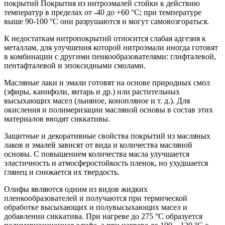
покрытий Покрытия из нитроэмалей стойки к действию
температур в пределах от -40 до +60 °С; при температуре
выше 90-100 °С они разрушаются и могут самовозгораться.
К недостаткам нитропокрытий относится слабая адгезия к
металлам, для улучшения которой нитроэмали иногда готовят
в комбинации с другими пенкообразователями: глифталевой,
пентафталевой и эпоксидными смолами.
Масляные лаки и эмали готовят на основе природных смол
(эфиры, канифоли, янтарь и др.) или растительных
высыхающих масел (льняное, конопляное и т. д.). Для
окисления и полимеризации масляной основы в состав этих
материалов вводят сиккативы.
Защитные и декоративные свойства покрытий из масляных
лаков и эмалей зависят от вида и количества масляной
основы. С повышением количества масла улучшается
эластичность и атмосферостойкость пленок, но ухудшается
глянец и снижается их твердость.
Олифы являются одним из видов жидких
пленкообразователей и получаются при термической
обработке высыхающих и полувысыхающих масел и
добавлении сиккатива. При нагреве до 275 °С образуется