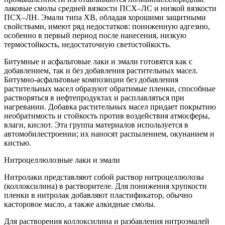
лаковые смолы средней вязкости ПСХ–ЛС и низкой вязкости
ПСХ–ЛН. Эмали типа ХВ, обладая хорошими защитными
свойствами, имеют ряд недостатков: пониженную адгезию,
особенно в первый период после нанесения, низкую
термостойкость, недостаточную светостойкость.
Битумные и асфальтовые лаки и эмали готовятся как с
добавлением, так и без добавления растительных масел.
Битумно-асфальтовые композиции без добавления
растительных масел образуют обратимые пленки, способные
растворяться в нефтепродуктах и расплавляться при
нагревании. Добавка растительных масел придает покрытию
необратимость и стойкость против воздействия атмосферы,
влаги, кислот. Эта группа материалов используется в
автомобилестроении; их наносят распылением, окунанием и
кистью.
Нитроцеллюлозные лаки и эмали
Нитролаки представляют собой раствор нитроцеллюлозы
(коллоксилина) в растворителе. Для понижения хрупкости
пленки в нитролак добавляют пластификатор, обычно
касторовое масло, а также алкидные смолы.
Для растворения коллоксилина и разбавления нитроэмалей