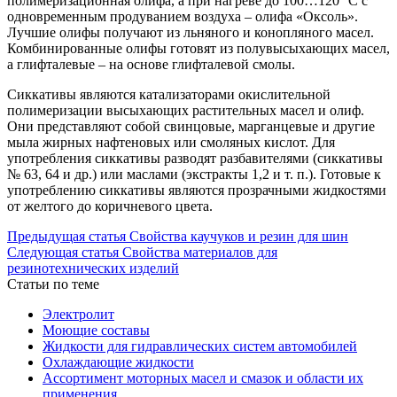
полимеризационная олифа, а при нагреве до 100…120 °С с
одновременным продуванием воздуха – олифа «Оксоль».
Лучшие олифы получают из льняного и конопляного масел.
Комбинированные олифы готовят из полувысыхающих масел,
а глифталевые – на основе глифталевой смолы.
Сиккативы являются катализаторами окислительной
полимеризации высыхающих растительных масел и олиф.
Они представляют собой свинцовые, марганцевые и другие
мыла жирных нафтеновых или смоляных кислот. Для
употребления сиккативы разводят разбавителями (сиккативы
№ 63, 64 и др.) или маслами (экстракты 1,2 и т. п.). Готовые к
употреблению сиккативы являются прозрачными жидкостями
от желтого до коричневого цвета.
Предыдущая статья
Свойства каучуков и резин для шин
Следующая статья
Свойства материалов для
резинотехнических изделий
Статьи по теме
Электролит
Моющие составы
Жидкости для гидравлических систем автомобилей
Охлаждающие жидкости
Ассортимент моторных масел и смазок и области их
применения