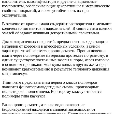
наполнители, пластификаторы и другие специальные
компоненты, обеспечивающие декоративные и механические
свойства покрытий, а также устойчивость их при
эксплуатации.
В отличие от красок эмали со-держат растворители и меньшее
количество пигментов и наполнителей. В связи с этим пленки
эмалей обладают лучшими декоративными свойствами.
Для лакокрасочных покрытий, предназначенных для защита
металлов от коррозии в атмосферных условиях, важной
характеристикой является проницаемость. Проникновение
влаги через полимерные материалы протекает по-разному; в
одних существуют постоянные зазоры и поры, через которые
в основном проникают молекулы воды, в других же зазоры
возникают кратковременно в результате теплового движения
макромолекул.
Типичным представителем первого класса полимеров
являются фенолформальдегидные смолы, производные
полистирола, полиэтилена. Ко второму классу относятся
полимеры типа каучуков.
Влагопроницаемость, а также водопоглощение
(водонабухание) находятся в сильной зависимости от
структуры органических полимеров. Полимеры с трехмерной