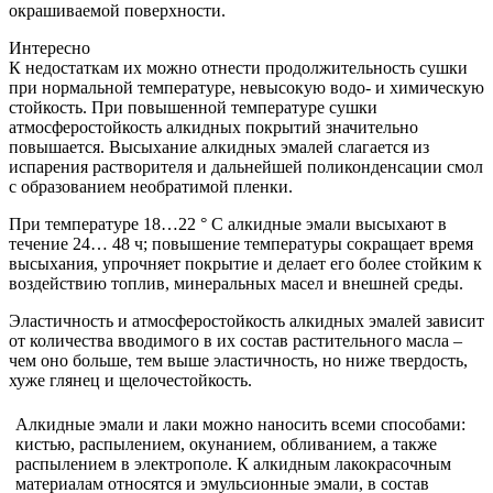
окрашиваемой поверхности.
Интересно
К недостаткам их можно отнести продолжительность сушки
при нормальной температуре, невысокую водо- и химическую
стойкость. При повышенной температуре сушки
атмосферостойкость алкидных покрытий значительно
повышается. Высыхание алкидных эмалей слагается из
испарения растворителя и дальнейшей поликонденсации смол
с образованием необратимой пленки.
При температуре 18…22 ° С алкидные эмали высыхают в
течение 24… 48 ч; повышение температуры сокращает время
высыхания, упрочняет покрытие и делает его более стойким к
воздействию топлив, минеральных масел и внешней среды.
Эластичность и атмосферостойкость алкидных эмалей зависит
от количества вводимого в их состав растительного масла –
чем оно больше, тем выше эластичность, но ниже твердость,
хуже глянец и щелочестойкость.
Алкидные эмали и лаки можно наносить всеми способами:
кистью, распылением, окунанием, обливанием, а также
распылением в электрополе. К алкидным лакокрасочным
материалам относятся и эмульсионные эмали, в состав