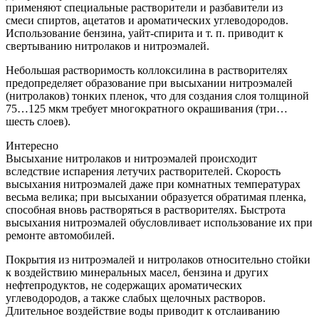
применяют специальные растворители и разбавители из
смеси спиртов, ацетатов и ароматических углеводородов.
Использование бензина, уайт-спирита и т. п. приводит к
свертыванию нитролаков и нитроэмалей.
Небольшая растворимость коллоксилина в растворителях
предопределяет образование при высыхании нитроэмалей
(нитролаков) тонких пленок, что для создания слоя толщиной
75…125 мкм требует многократного окрашивания (три…
шесть слоев).
Интересно
Высыхание нитролаков и нитроэмалей происходит
вследствие испарения летучих растворителей. Скорость
высыхания нитроэмалей даже при комнатных температурах
весьма велика; при высыхании образуется обратимая пленка,
способная вновь растворяться в растворителях. Быстрота
высыхания нитроэмалей обусловливает использование их при
ремонте автомобилей.
Покрытия из нитроэмалей и нитролаков относительно стойки
к воздействию минеральных масел, бензина и других
нефтепродуктов, не содержащих ароматических
углеводородов, а также слабых щелочных растворов.
Длительное воздействие воды приводит к отслаиванию