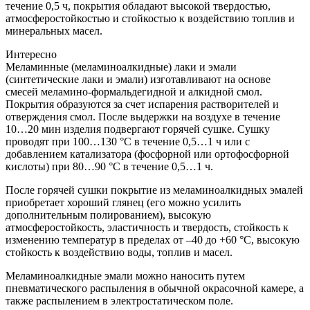
течение 0,5 ч, покрытия обладают высокой твердостью,
атмосферостойкостью и стойкостью к воздействию топлив и
минеральных масел.
Интересно
Меламинные (меламиноалкидные) лаки и эмали
(синтетические лаки и эмали) изготавливают на основе
смесей меламино-формальдегидной и алкидной смол.
Покрытия образуются за счет испарения растворителей и
отверждения смол. После выдержки на воздухе в течение
10…20 мин изделия подвергают горячей сушке. Сушку
проводят при 100…130 °С в течение 0,5…1 ч или с
добавлением катализатора (фосфорной или ортофосфорной
кислоты) при 80…90 °С в течение 0,5…1 ч.
После горячей сушки покрытие из меламиноалкидных эмалей
приобретает хороший глянец (его можно усилить
дополнительным полированием), высокую
атмосферостойкость, эластичность и твердость, стойкость к
изменению температур в пределах от –40 до +60 °С, высокую
стойкость к воздействию воды, топлив и масел.
Меламиноалкидные эмали можно наносить путем
пневматического распыления в обычной окрасочной камере, а
также распылением в электростатическом поле.