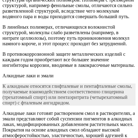
структурой, например фенольные смолы, отличаются сильно
разветвленной структурой, вследствие чего молекулам
водяного пара и воды приходится совершать больший путь.
В линейных полимерах, отличающихся волокнистой
структурой, молекулы слабо разветвлены (например, в
нитрате целлюлозы), поэтому путь проникновения молекул
намного короче, и этот процесс проходит без затруднений.
В противокоррозионной защите металлических изделий с
каждым годом приобретают все большее значение
ингибиторы коррозии, вводимые в лакокрасочные материалы.
Алкидные лаки и эмали
К алкидным относятся глифталевые и пентафталевые смолы,
получаемые взаимодействием соответственно глицерина
(трехатомный спирт) или пентаэритрита (четырехатомный
спирт) с фталевым ангидридом.
Алкидные лаки готовят растворением смол в растворителях, а
эмали представляют собой суспензии пигментов в алкидных
лаках, модифицированных добавлением растительных масел.
Покрытия на основе алкидных смол обладают высокой
атмосферостойкостью, эластичностью, хорошей адгезией к