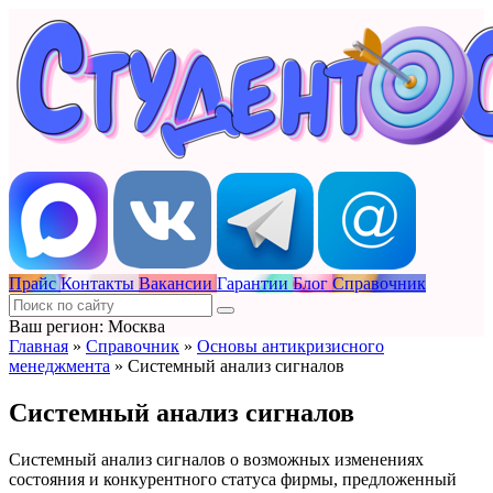
Прайс
Контакты
Вакансии
Гарантии
Блог
Справочник
Ваш регион: Москва
Главная
»
Справочник
»
Основы антикризисного
менеджмента
»
Системный анализ сигналов
Системный анализ сигналов
Системный анализ сигналов о возможных изменениях
состояния и конкурентного статуса фирмы, предложенный