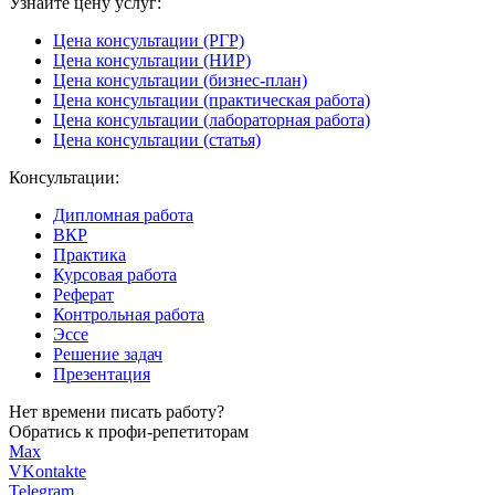
Узнайте цену услуг:
Цена консультации (РГР)
Цена консультации (НИР)
Цена консультации (бизнес-план)
Цена консультации (практическая работа)
Цена консультации (лабораторная работа)
Цена консультации (статья)
Консультации:
Дипломная работа
ВКР
Практика
Курсовая работа
Реферат
Контрольная работа
Эссе
Решение задач
Презентация
Нет времени писать работу?
Обратись к профи-репетиторам
Max
VKontakte
Telegram