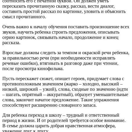
соотносить его с печатной буквой. Он должен уметь
пересказать прочитанную сказку, рассказ, вести диалог,
составить простой рассказ по картинке, уловить и объяснить
смысл прочитанного.
Очень важно к началу обучения поставить произношение всех
звуков, научить ребенка строить предложения, описывать
серию картинок, связывать начало, продолжение и конец
рассказа.
Взрослые должны следить за темпом и окраской речи ребенка,
за правильностью речи (при необходимости исправлять
речевые ошибки), втягивать в разговор даже при чтении,
после просмотра кинофильма.
Пусть перескажет сюжет, опишет героев, придумает слова с
противоположным значением (жарко – холодно, высокий –
низкий, широкий – узкий), слова, сходные по значению (идти
– шагать, опрятный – аккуратный), образует уменьшительные
слова, закончит начатое предложение. Такие упражнения
способствуют расширению словарного запаса.
Для ребенка переход в школу – трудный и ответственный
период в жизни. И от родителей требуется особое внимание.
В семье должна царить добрая нравственная атмосфера,
уважение друг к другу.