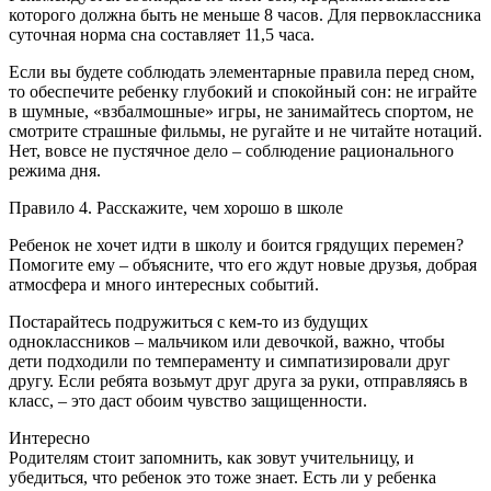
которого должна быть не меньше 8 часов. Для первоклассника
суточная норма сна составляет 11,5 часа.
Если вы будете соблюдать элементарные правила перед сном,
то обеспечите ребенку глубокий и спокойный сон: не играйте
в шумные, «взбалмошные» игры, не занимайтесь спортом, не
смотрите страшные фильмы, не ругайте и не читайте нотаций.
Нет, вовсе не пустячное дело – соблюдение рационального
режима дня.
Правило 4. Расскажите, чем хорошо в школе
Ребенок не хочет идти в школу и боится грядущих перемен?
Помогите ему – объясните, что его ждут новые друзья, добрая
атмосфера и много интересных событий.
Постарайтесь подружиться с кем-то из будущих
одноклассников – мальчиком или девочкой, важно, чтобы
дети подходили по темпераменту и симпатизировали друг
другу. Если ребята возьмут друг друга за руки, отправляясь в
класс, – это даст обоим чувство защищенности.
Интересно
Родителям стоит запомнить, как зовут учительницу, и
убедиться, что ребенок это тоже знает. Есть ли у ребенка