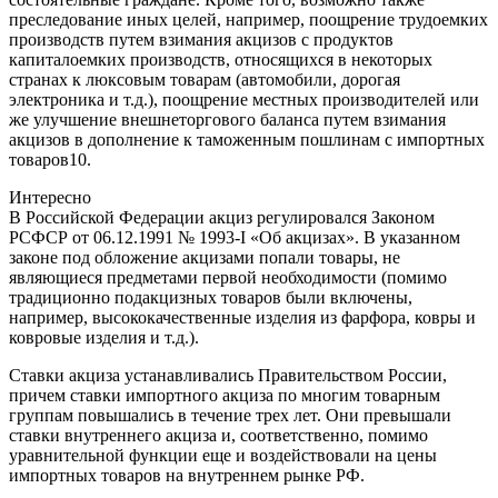
преследование иных целей, например, поощрение трудоемких
производств путем взимания акцизов с продуктов
капиталоемких производств, относящихся в некоторых
странах к люксовым товарам (автомобили, дорогая
электроника и т.д.), поощрение местных производителей или
же улучшение внешнеторгового баланса путем взимания
акцизов в дополнение к таможенным пошлинам с импортных
товаров10.
Интересно
В Российской Федерации акциз регулировался Законом
РСФСР от 06.12.1991 № 1993-I «Об акцизах». В указанном
законе под обложение акцизами попали товары, не
являющиеся предметами первой необходимости (помимо
традиционно подакцизных товаров были включены,
например, высококачественные изделия из фарфора, ковры и
ковровые изделия и т.д.).
Ставки акциза устанавливались Правительством России,
причем ставки импортного акциза по многим товарным
группам повышались в течение трех лет. Они превышали
ставки внутреннего акциза и, соответственно, помимо
уравнительной функции еще и воздействовали на цены
импортных товаров на внутреннем рынке РФ.