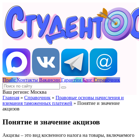
Прайс
Контакты
Вакансии
Гарантии
Блог
Справочник
Ваш регион: Москва
Главная
»
Справочник
»
Правовые основы начисления и
взимания таможенных платежей
»
Понятие и значение
акцизов
Понятие и значение акцизов
Акцизы – это вид косвенного налога на товары, включаемого