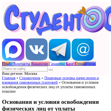
Прайс
Контакты
Вакансии
Гарантии
Блог
Справочник
Ваш регион: Москва
Главная
»
Справочник
»
Правовые основы начисления и
взимания таможенных платежей
»
Основания и условия
освобождения физических лиц от уплаты таможенных
пошлин
Основания и условия освобождения
физических лиц от уплаты