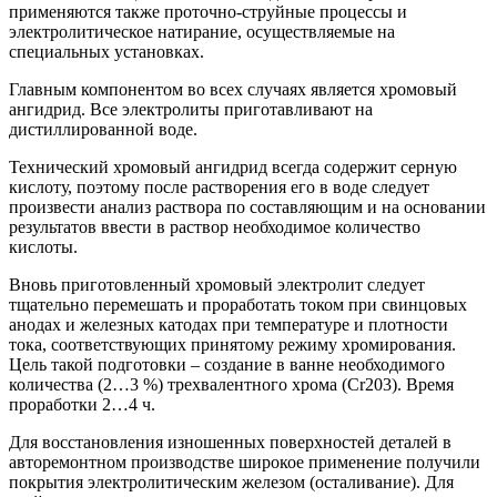
применяются также проточно-струйные процессы и
электролитическое натирание, осуществляемые на
специальных установках.
Главным компонентом во всех случаях является хромовый
ангидрид. Все электролиты приготавливают на
дистиллированной воде.
Технический хромовый ангидрид всегда содержит серную
кислоту, поэтому после растворения его в воде следует
произвести анализ раствора по составляющим и на основании
результатов ввести в раствор необходимое количество
кислоты.
Вновь приготовленный хромовый электролит следует
тщательно перемешать и проработать током при свинцовых
анодах и железных катодах при температуре и плотности
тока, соответствующих принятому режиму хромирования.
Цель такой подготовки – создание в ванне необходимого
количества (2…3 %) трехвалентного хрома (Сr203). Время
проработки 2…4 ч.
Для восстановления изношенных поверхностей деталей в
авторемонтном производстве широкое применение получили
покрытия электролитическим железом (осталивание). Для