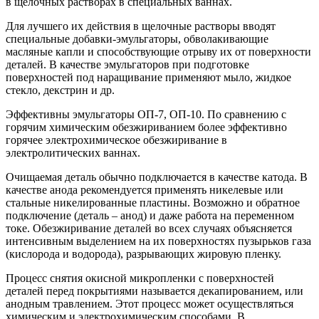
в щелочных растворах в специальных ваннах.
Для лучшего их действия в щелочные растворы вводят
специальные добавки-эмульгаторы, обволакивающие
масляные капли и способствующие отрыву их от поверхности
деталей. В качестве эмульгаторов при подготовке
поверхностей под наращивание применяют мыло, жидкое
стекло, декстрин и др.
Эффективны эмульгаторы ОП-7, ОП-10. По сравнению с
горячим химическим обезжириванием более эффективно
горячее электрохимическое обезжиривание в
электролитических ваннах.
Очищаемая деталь обычно подключается в качестве катода. В
качестве анода рекомендуется применять никелевые или
стальные никелированные пластины. Возможно и обратное
подключение (деталь – анод) и даже работа на переменном
токе. Обезжиривание деталей во всех случаях объясняется
интенсивным выделением на их поверхностях пузырьков газа
(кислорода и водорода), разрывающих жировую пленку.
Процесс снятия окисной микропленки с поверхностей
деталей перед покрытиями называется декапированием, или
анодным травлением. Этот процесс может осуществляться
химическим и электрохимическим способами. В