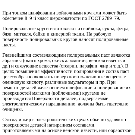
При тонком шлифовании войлочными кругами может быть
обеспечен 8–9-й класс шероховатости по ГОСТ 2789–79.
Полировальные круги изготовляют из войлока, сукна, фетра,
бязи, миткаля, байки и киперной ткани. На рабочую
поверхность полировальных кругов наносят полировальные
пасты.
Главнейшими составляющими полировальных паст являются
абразивы (окись хрома, окись алюминия, венская известь и
др.) и связующие вещества (стеарин, парафин, жир и т. д.). В
целях повышения эффективности полирования в состав паст
целесообразно включать поверхностно-активные вещества:
олеиновую кислоту, различные эмульгаторы и пр. При
ремонте деталей железнением шлифование и полирование их
поверхностей мягкими (войлочными) кругами не
производится Поверхности деталей, подвергаемые
электролитическому наращиванию, должны быть тщательно
очищены.
Смазку и жир в электролитических цехах обычно удаляют с
поверхности деталей натиранием составами,
приготовляемыми на основе венской извести, или обработкой