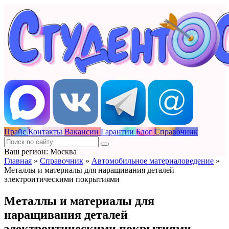
Прайс
Контакты
Вакансии
Гарантии
Блог
Справочник
Ваш регион: Москва
Главная
»
Справочник
»
Автомобильное материаловедение
»
Металлы и материалы для наращивания деталей
электроитическими покрытиями
Металлы и материалы для
наращивания деталей
электроитическими покрытиями