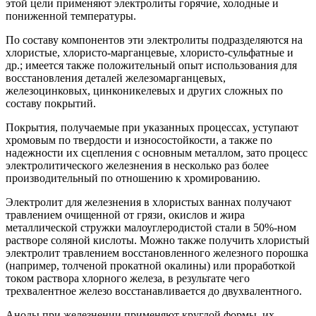
этой цели применяют электролиты горячие, холодные и
пониженной температуры.
По составу компонентов эти электролиты подразделяются на
хлористые, хлористо-марганцевые, хлористо-сульфатные и
др.; имеется также положительный опыт использования для
восстановления деталей железомарганцевых,
железоцинковых, цинконикелевых и других сложных по
составу покрытий.
Покрытия, получаемые при указанных процессах, уступают
хромовым по твердости и износостойкости, а также по
надежности их сцепления с основным металлом, зато процесс
электролитического железнения в несколько раз более
производительный по отношению к хромированию.
Электролит для железнения в хлористых ваннах получают
травлением очищенной от грязи, окислов и жира
металлической стружки малоуглеродистой стали в 50%-ном
растворе соляной кислоты. Можно также получить хлористый
электролит травлением восстановленного железного порошка
(например, толченой прокатной окалины) или проработкой
током раствора хлорного железа, в результате чего
трехвалентное железо восстанавливается до двухвалентного.
Аноды при железнении применяют круглой формы, их