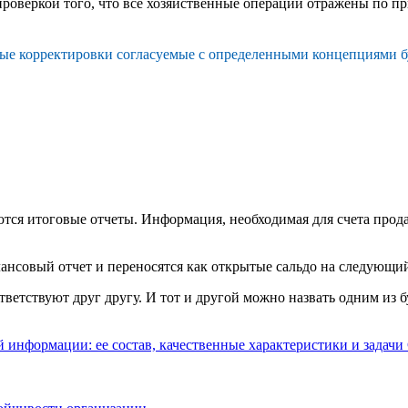
роверкой того, что все хозяйственные операции отражены по п
рые корректировки согласуемые с определенными концепциями бу
ся итоговые отчеты. Информация, необходимая для счета продаж
алансовый отчет и переносятся как открытые сальдо на следующи
ветствуют друг другу. И тот и другой можно назвать одним из 
й информации: ее состав, качественные характеристики и задачи