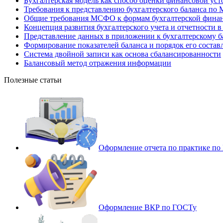
Бухгалтерская модель как способ оценки финансовой ус
Требования к представлению бухгалтерского баланса п
Общие требования МСФО к формам бухгалтерской финан
Концепция развития бухгалтерского учета и отчетности 
Представление данных в приложении к бухгалтерскому б
Формирование показателей баланса и порядок его состав
Система двойной записи как основа сбалансированности
Балансовый метод отражения информации
Полезные статьи
Оформление отчета по практике п
Оформление ВКР по ГОСТу