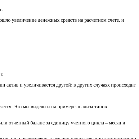
г.
зошло увеличение денежных средств на расчетном счете, и
г.
ин актив и увеличивается другой; в других случаях происходит
яется. Это мы видели и на примере анализа типов
или отчетный баланс за единицу учетного цикла – месяц и
льно, но и невозможно, даже при использовании автоматизации