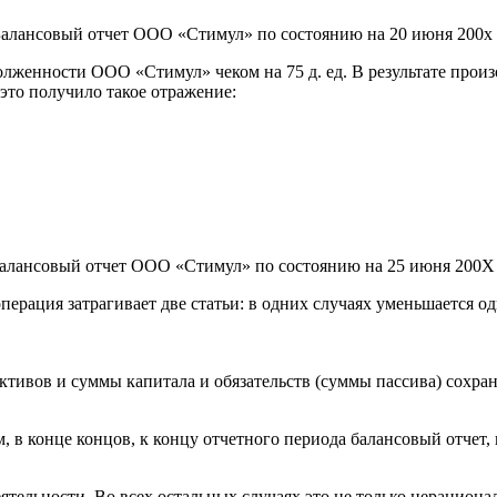
алансовый отчет ООО «Стимул» по состоянию на 20 июня 200х 
олженности ООО «Стимул» чеком на 75 д. ед. В результате прои
это получило такое отражение:
алансовый отчет ООО «Стимул» по состоянию на 25 июня 200Х 
ерация затрагивает две статьи: в одних случаях уменьшается од
ктивов и суммы капитала и обязательств (суммы пассива) сохран
 в конце концов, к концу отчетного периода балансовый отчет, 
тельности. Во всех остальных случаях это не только нерациона