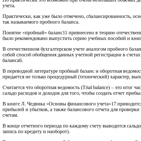
учета.
Практически, как уже было отмечено, сбалансированность, осн
так называемого пробного баланса.
Понятие «пробный» баланс11 привнесено в теорию отечественн
было рекомендовано выпустить серию учебных пособий и книг 
В отечественном бухгалтерском учете аналогом пробного балан
собой способ обобщения данных учетной регистрации в счетах 
баланса6.
В переводной литературе пробный баланс и оборотная ведомость
придается не только процедурный (технический) характер, в
Считается что оборотная ведомость (Тriаl bаlаnсе) – это итог
сальдо расходов и доходов для того, чтобы создать отчет прибы
В книге Л. Чедвика «Основы финансового учета»17 приводится
прибылей и убытков, а также балансового отчета для проверки
счетам.
В конце отчетного периода по каждому счету выводится сальдо
запись по кредиту и наоборот).