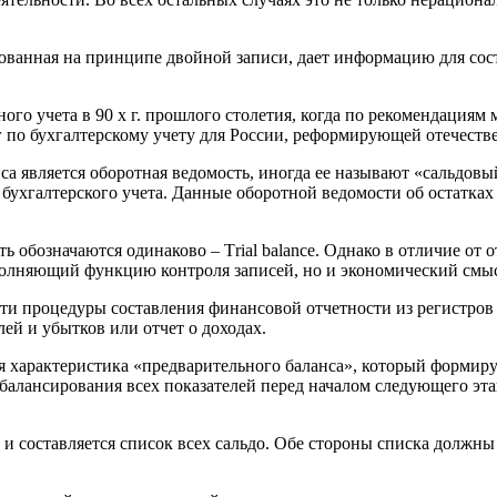
ованная на принципе двойной записи, дает информацию для сост
ого учета в 90 х г. прошлого столетия, когда по рекомендация
по бухгалтерскому учету для России, реформирующей отечестве
са является оборотная ведомость, иногда ее называют «сальдовы
бухгалтерского учета. Данные оборотной ведомости об остатках
 обозначаются одинаково – Тriаl bаlаnсе. Однако в отличие от 
ыполняющий функцию контроля записей, но и экономический смы
 части процедуры составления финансовой отчетности из регистро
лей и убытков или отчет о доходах.
 характеристика «предварительного баланса», который формиру
 балансирования всех показателей перед началом следующего этап
 и составляется список всех сальдо. Обе стороны списка должны 