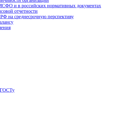
тойчивости организации
о МСФО и в российских нормативных документах
совой отчетности
в РФ на среднесрочную перспективу
алансу
ления
о ГОСТу