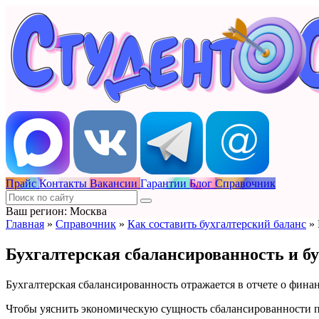
Прайс
Контакты
Вакансии
Гарантии
Блог
Справочник
Ваш регион: Москва
Главная
»
Справочник
»
Как составить бухгалтерский баланс
»
Бухгалтерская сбалансированность и б
Бухгалтерская сбалансированность отражается в отчете о фина
Чтобы уяснить экономическую сущность сбалансированности пр