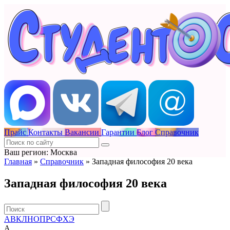
Прайс
Контакты
Вакансии
Гарантии
Блог
Справочник
Ваш регион: Москва
Главная
»
Справочник
»
Западная философия 20 века
Западная философия 20 века
А
В
К
Л
Н
О
П
Р
С
Ф
Х
Э
А