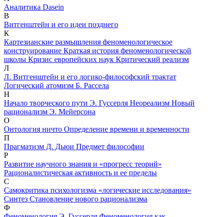
Аналитика Dasein
В
Витгенштейн и его идеи позднего
К
Картезианские размышления феноменологическое
конструирование
Краткая история феноменологической
школы
Кризис европейских наук
Критический реализм
Л
Л. Витгенштейн и его логико-философский трактат
Логический атомизм Б. Рассела
Н
Начало творческого пути Э. Гуссерля
Неореализм
Новый
рационализм Э. Мейерсона
О
Онтология ничто
Определение времени и временности
П
Прагматизм Д. Дьюи
Предмет философии
Р
Развитие научного знания и «прогресс теорий»
Рационалистическая активность и ее пределы
С
Самокритика психологизма «логические исследования»
Синтез
Становление нового рационализма
Ф
Феноменология Э. Гуссерля
Феноменология как