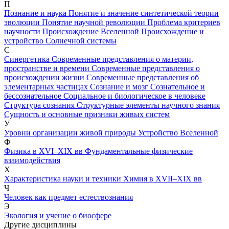
П
Познание и наука
Понятие и значение синтетической теории
эволюции
Понятие научной революции
Проблема критериев
научности
Происхождение Вселенной
Происхождение и
устройство Солнечной системы
С
Синергетика
Современные представления о материи,
пространстве и времени
Современные представления о
происхождении жизни
Современные представления об
элементарных частицах
Сознание и мозг
Сознательное и
бессознательное
Социальное и биологическое в человеке
Структура сознания
Структурные элементы научного знания
Сущность и основные признаки живых систем
У
Уровни организации живой природы
Устройство Вселенной
Ф
Физика в XVI–XIX вв
Фундаментальные физические
взаимодействия
Х
Характеристика науки и техники
Химия в XVII–XIX вв
Ч
Человек как предмет естествознания
Э
Экология и учение о биосфере
Другие дисциплины