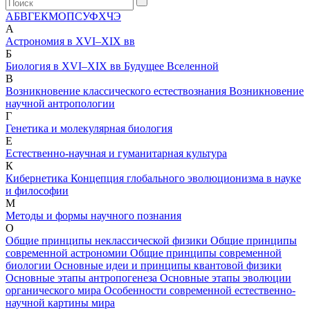
А
Б
В
Г
Е
К
М
О
П
С
У
Ф
Х
Ч
Э
А
Астрономия в XVI–XIX вв
Б
Биология в XVI–XIX вв
Будущее Вселенной
В
Возникновение классического естествознания
Возникновение
научной антропологии
Г
Генетика и молекулярная биология
Е
Естественно-научная и гуманитарная культура
К
Кибернетика
Концепция глобального эволюционизма в науке
и философии
М
Методы и формы научного познания
О
Общие принципы неклассической физики
Общие принципы
современной астрономии
Общие принципы современной
биологии
Основные идеи и принципы квантовой физики
Основные этапы антропогенеза
Основные этапы эволюции
органического мира
Особенности современной естественно-
научной картины мира