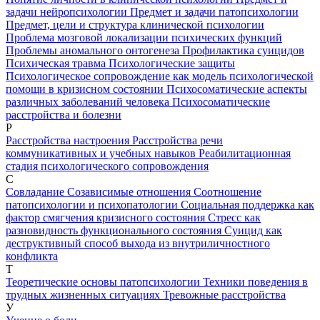
задачи нейропсихологии
Предмет и задачи патопсихологии
Предмет, цели и структура клинической психологии
Проблема мозговой локализации психических функций
Проблемы аномального онтогенеза
Профилактика суицидов
Психическая травма
Психологические защиты
Психологическое сопровождение как модель психологической
помощи в кризисном состоянии
Психосоматические аспекты
различных заболеваний человека
Психосоматические
расстройства и болезни
Р
Расстройства настроения
Расстройства речи
коммуникативных и учебных навыков
Реабилитационная
стадия психологического сопровождения
С
Совладание
Созависимые отношения
Соотношение
патопсихологии и психопатологии
Социальная поддержка как
фактор смягчения кризисного состояния
Стресс как
разновидность функционального состояния
Суицид как
деструктивный способ выхода из внутриличностного
конфликта
Т
Теоретические основы патопсихологии
Техники поведения в
трудных жизненных ситуациях
Тревожные расстройства
У