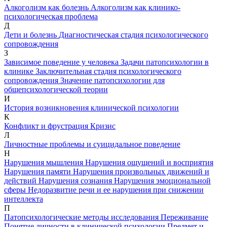
Алкоголизм как болезнь
Алкоголизм как клинико-
психологическая проблема
Д
Дети и болезнь
Диагностическая стадия психологического
сопровождения
З
Зависимое поведение у человека
Задачи патопсихологии в
клинике
Заключительная стадия психологического
сопровождения
Значение патопсихологии для
общепсихологической теории
И
История возникновения клинической психологии
К
Конфликт и фрустрация
Кризис
Л
Личностные проблемы и суицидальное поведение
Н
Нарушения мышления
Нарушения ощущений и восприятия
Нарушения памяти
Нарушения произвольных движений и
действий
Нарушения сознания
Нарушения эмоциональной
сферы
Недоразвитие речи и ее нарушения при снижении
интеллекта
П
Патопсихологические методы исследования
Переживание
Понятие личности в клинической психологии
Предмет и