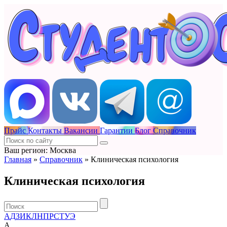
Прайс
Контакты
Вакансии
Гарантии
Блог
Справочник
Ваш регион: Москва
Главная
»
Справочник
»
Клиническая психология
Клиническая психология
А
Д
З
И
К
Л
Н
П
Р
С
Т
У
Э
А