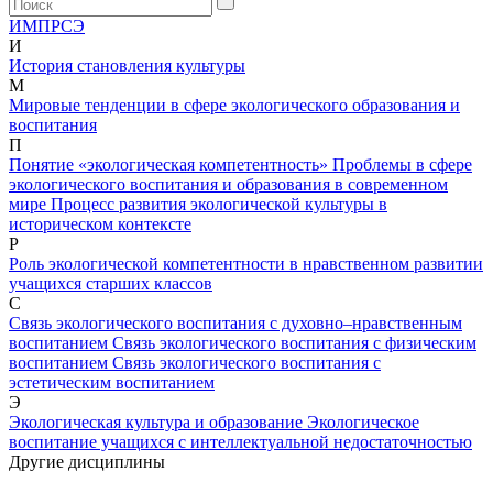
И
М
П
Р
С
Э
И
История становления культуры
М
Мировые тенденции в сфере экологического образования и
воспитания
П
Понятие «экологическая компетентность»
Проблемы в сфере
экологического воспитания и образования в современном
мире
Процесс развития экологической культуры в
историческом контексте
Р
Роль экологической компетентности в нравственном развитии
учащихся старших классов
С
Связь экологического воспитания с духовно–нравственным
воспитанием
Связь экологического воспитания с физическим
воспитанием
Связь экологического воспитания с
эстетическим воспитанием
Э
Экологическая культура и образование
Экологическое
воспитание учащихся с интеллектуальной недостаточностью
Другие дисциплины