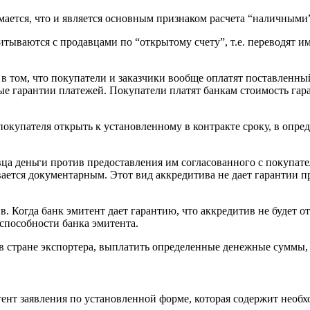
мается, что и является основным признаком расчета “наличными
тываются с продавцами по “открытому счету”, т.е. переводят и
в том, что покупатели и заказчики вообще оплатят поставленны
ые гарантии платежей. Покупатели платят банкам стоимость гар
окупателя открыть к установленному в контракте сроку, в опред
авца деньги против предоставления им согласованного с покупа
ается документарным. Этот вид аккредитива не дает гарантии пр
. Когда банк эмитент дает гарантию, что аккредитив не будет 
способности банка эмитента.
в стране экспортера, выплатить определенные денежные суммы, 
ент заявления по установленной форме, которая содержит необх