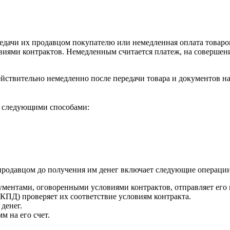
едачи их продавцом покупателю или немедленная оплата товаро
иями контрактов. Немедленным считается платеж, на совершение
ствительно немедленно после передачи товара и документов на
я следующими способами:
продавцом до получения им денег включает следующие операции
ументами, оговоренными условиями контрактов, отправляет его
КПД) проверяет их соответствие условиям контракта.
денег.
м на его счет.