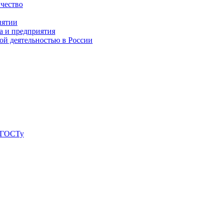
чество
иятии
а и предприятия
ой деятельностью в России
о ГОСТу