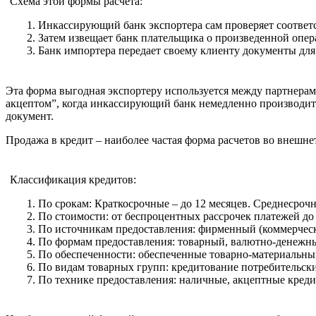
Схема этой формы расчета:
Инкассирующий банк экспортера сам проверяет соответс
Затем извещает банк плательщика о произведенной опе
Банк импортера передает своему клиенту документы для
Эта форма выгодная экспортеру используется между партнерам
акцептом”, когда инкассирующий банк немедленно производит 
документ.
Продажа в кредит – наиболее частая форма расчетов во внешне
Классификация кредитов:
По срокам: Краткосрочные – до 12 месяцев. Среднесрочны
По стоимости: от беспроцентных рассрочек платежей до
По источникам предоставления: фирменный (коммерческ
По формам предоставления: товарный, валютно-денежный, 
По обеспеченности: обеспеченные товарно-материальны
По видам товарных групп: кредитование потребительск
По технике предоставления: наличные, акцептные кред