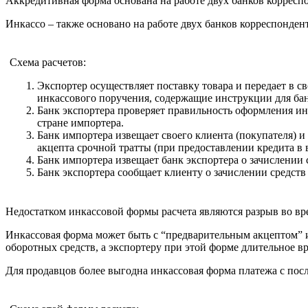
Аккредитивная форма основана на работе двух банков корреспо
Инкассо – также основано на работе двух банков корреспонден
Схема расчетов:
Экспортер осуществляет поставку товара и передает в 
инкассового поручения, содержащие инструкции для бан
Банк экспортера проверяет правильность оформления и
стране импортера.
Банк импортера извещает своего клиента (покупателя) 
акцепта срочной тратты (при предоставлении кредита в 
Банк импортера извещает банк экспортера о зачислении
Банк экспортера сообщает клиенту о зачислении средств 
Недостатком инкассовой формы расчета являются разрыв во вр
Инкассовая форма может быть с “предварительным акцептом” и
оборотных средств, а экспортеру при этой форме длительное в
Для продавцов более выгодна инкассовая форма платежа с по