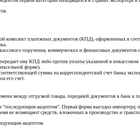
ндентов первой категории находящихся в странах экспортера и 
тов.
свой комплект платежных документов (КПД), оформленных в соо
ка.
нкассового поручения, коммерческих и финансовых документов 
и передает ему КПД либо против уплаты указанной в инкассовом
вексельной форме).
 соответствующей суммы на корреспондентский счет банка экспо
на его счет.
емени между отгрузкой товара, передачей документов в банк и п
 “последующим акцептом”. Первая форма выгодна импортеру, по
ремя не возмещают средств, вложенных в производство и трансп
следующим акцептом.