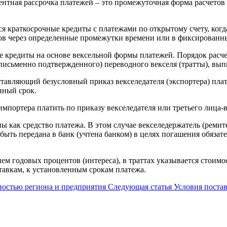
центная рассрочка платежей – это промежуточная форма расчет
я краткосрочные кредиты с платежами по открытому счету, когд
ов через определенные промежутки времени или в фиксированн
 кредиты на основе вексельной формы платежей. Порядок расчет
(письменно подтвержденного) переводного векселя (тратты), вы
ставляющий безусловный приказ векселедателя (экспортера) пла
нный срок.
импортера платить по приказу векселедателя или третьего лица-
 как средство платежа. В этом случае векселедержатель (ремите
ыть передана в банк (учтена банком) в целях погашения обязате
ием годовых процентов (интереса), в траттах указывается стоим
авкам, к установленным срокам платежа.
остью региона и предприятия
Следующая статья
Условия постав