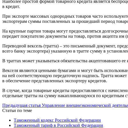
Наиболее простой формой товарного кредита является беспро
в кредит.
При экспорте массовых однородных товаров часто используютс
экспортерам суммы поставленных за прошедший период товар
На крупные партии товара могут предоставляться долгосрочные
передает покупателю документы на товар, против акцепта им 
Переводной вексель (тратта) – это письменный документ, пред
всего банку экспортера) указанную в тратте сумму в установле
В траттах может указываться обязательства акцептовавшего ее 
Векселя являются ценными бумагами и могут быть использованы
на ней соответствующую передаточную надпись. Тратта может б
в обеспечение представленных экспортеру кредитов.
В случае, когда товарные кредиты предоставляются с начислен
отдельные тратты на сумму накапливающуюся по кредитным ст
Предыдущая статья
Управление внешнеэкономической деятельн
Статьи по теме
Таможенный кодекс Российской Федерации
Таможенный тариф в Российской Федерации