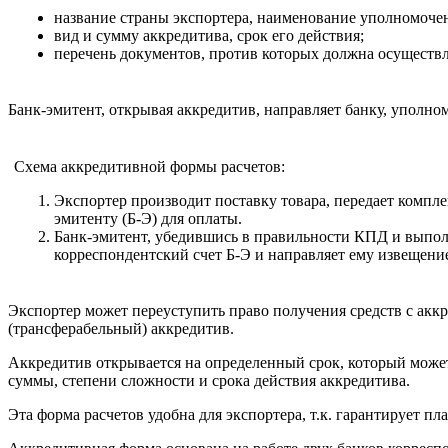
название страны экспортера, наименование уполномоче
вид и сумму аккредитива, срок его действия;
перечень документов, против которых должна осуществл
Банк-эмитент, открывая аккредитив, направляет банку, уполн
Схема аккредитивной формы расчетов:
Экспортер производит поставку товара, передает комп
эмитенту (Б-Э) для оплаты.
Банк-эмитент, убедившись в правильности КПД и выполн
корреспондентский счет Б-Э и направляет ему извещение
Экспортер может переуступить право получения средств с акк
(трансферабельный) аккредитив.
Аккредитив открывается на определенный срок, который может
суммы, степени сложности и срока действия аккредитива.
Эта форма расчетов удобна для экспортера, т.к. гарантирует пл