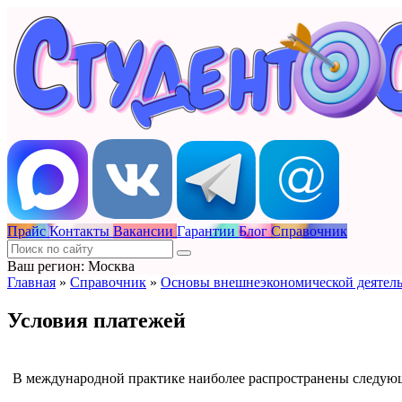
Прайс
Контакты
Вакансии
Гарантии
Блог
Справочник
Ваш регион: Москва
Главная
»
Справочник
»
Основы внешнеэкономической деятел
Условия платежей
В международной практике наиболее распространены следую