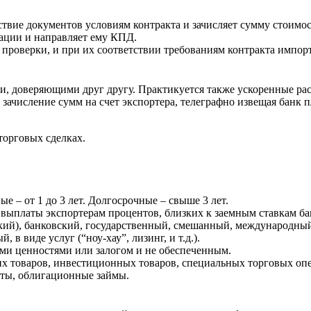
твие документов условиям контракта и зачисляет сумму стоимос
рации и направляет ему КПД.
 проверки, и при их соответствии требованиям контракта импор
и, доверяющими друг другу. Практикуется также ускоренные ра
зачисление сумм на счет экспортера, телеграфно извещая банк 
торговых сделках.
е – от 1 до 3 лет. Долгосрочные – свыше 3 лет.
 выплаты экспортерам процентов, близких к заемным ставкам ба
ий), банковский, государственный, смешанный, международный
в виде услуг (“ноу-хау”, лизинг, и т.д.).
ми ценностями или залогом и не обеспеченным.
их товаров, инвестиционных товаров, специальных торговых оп
иты, облигационные займы.