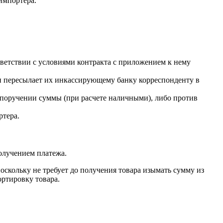
импортера.
тветствии с условиями контракта с приложением к нему
и пересылает их инкассирующему банку корреспонденту в
 поручении суммы (при расчете наличными), либо против
ртера.
олучением платежа.
скольку не требует до получения товара изымать сумму из
ортировку товара.