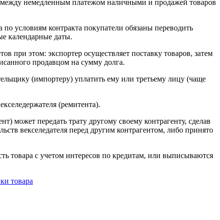
ов между немедленным платежом наличными и продажей товаров
а по условиям контракта покупатели обязаны переводить
ые календарные даты.
ов при этом: экспортер осуществляет поставку товаров, затем
писанного продавцом на сумму долга.
тельщику (импортеру) уплатить ему или третьему лицу (чаще
векселедержателя (ремитента).
нт) может передать трату другому своему контрагенту, сделав
льств векселедателя перед другим контрагентом, либо принято
ость товара с учетом интересов по кредитам, или выписываются
ки товара