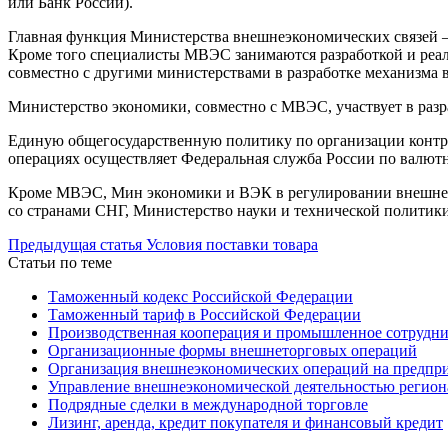
или Банк России).
Главная функция Министерства внешнеэкономических связей –
Кроме того специалисты МВЭС занимаются разработкой и реал
совместно с другими министерствами в разработке механизма
Министерство экономики, совместно с МВЭС, участвует в раз
Единую общегосударственную политику по организации контро
операциях осуществляет Федеральная служба России по валют
Кроме МВЭС, Мин экономики и ВЭК в регулировании внешнеэ
со странами СНГ, Министерство науки и технической политики
Предыдущая статья
Условия поставки товара
Статьи по теме
Таможенный кодекс Российской Федерации
Таможенный тариф в Российской Федерации
Производственная кооперация и промышленное сотрудни
Организационные формы внешнеторговых операций
Организация внешнеэкономических операций на предпр
Управление внешнеэкономической деятельностью регион
Подрядные сделки в международной торговле
Лизинг, аренда, кредит покупателя и финансовый кредит