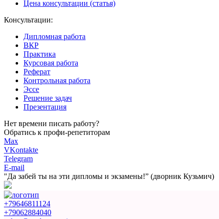
Цена консультации (статья)
Консультации:
Дипломная работа
ВКР
Практика
Курсовая работа
Реферат
Контрольная работа
Эссе
Решение задач
Презентация
Нет времени писать работу?
Обратись к профи-репетиторам
Max
VKontakte
Telegram
E-mail
"Да забей ты на эти
дипломы и экзамены!”
(дворник Кузьмич)
+79646811124
+79062884040