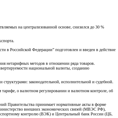
твляемых на централизованной основе, снизился до 30 %
кспорта.
сти в Российской Федерации” подготовлен и введен в действие
ния нетарифных методов в отношении ряда товаров.
онвертируемости национальной валюты, созданию
 структурами: законодательной, исполнительной и судебной.
 тарифе, о валютном регулировании и валютном контроле, об
лений Правительства принимает нормативные акты в форме
 Министерство внешних экономических связей (МВЭС РФ),
кспортному контролю (ВЭК) и Центральный банк России (ЦБ,