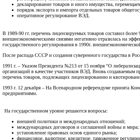
декларирование товаров и иного имущества, перемещае
порядок экспорта и импорта отдельных товаров общего
оперативное регулирование ВЭД.
В 1989-90 гг. перечень лицензируемых товаров составил более
внешнеэкономическими связями негативно отразилась на эффек
государственного регулирования в 1990г. внешнеэкономичес
После распада СССР и создания суверенного государства в Ро
1991 г. – Указом Президента №213 от 15 ноября “О либерализ
организаций в качестве участников ВЭД. Вновь создаваемым п
перечень товаров, подлежащих лицензированию и квотировани
1993 г. 12 декабря – На Всенародном референдуме принята Ко
предприятиями.
На государственном уровне решаются вопросы:
внешней политики и международных отношений;
международных договоров и соглашений войны и мира;
установление правовых основ единого рынка;
финансовое, валютное, кредитное, таможенное регулиро