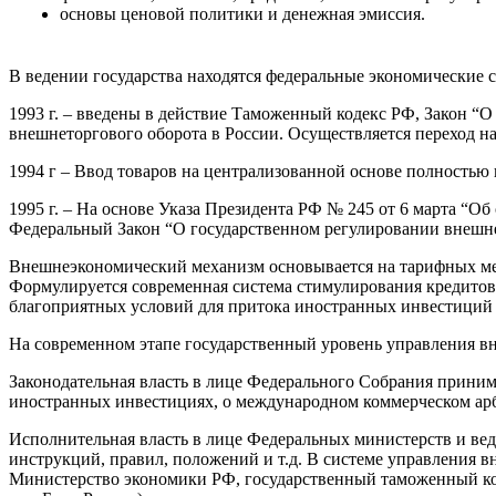
основы ценовой политики и денежная эмиссия.
В ведении государства находятся федеральные экономические с
1993 г. – введены в действие Таможенный кодекс РФ, Закон “
внешнеторгового оборота в России. Осуществляется переход 
1994 г – Ввод товаров на централизованной основе полностью 
1995 г. – На основе Указа Президента РФ № 245 от 6 марта “
Федеральный Закон “О государственном регулировании внешне
Внешнеэкономический механизм основывается на тарифных мет
Формулируется современная система стимулирования кредитова
благоприятных условий для притока иностранных инвестиций 
На современном этапе государственный уровень управления вн
Законодательная власть в лице Федерального Собрания приним
иностранных инвестициях, о международном коммерческом арб
Исполнительная власть в лице Федеральных министерств и вед
инструкций, правил, положений и т.д. В системе управления
Министерство экономики РФ, государственный таможенный ко