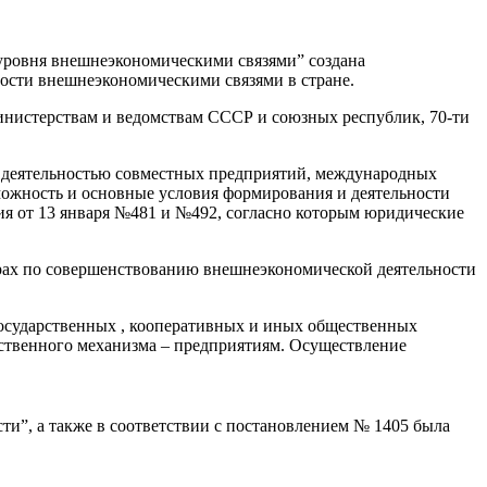
уровня внешнеэкономическими связями” создана
ости внешнеэкономическими связями в стране.
инистерствам и ведомствам СССР и союзных республик, 70-ти
 и деятельностью совместных предприятий, международных
можность и основные условия формирования и деятельности
ия от 13 января №481 и №492, согласно которым юридические
рах по совершенствованию внешнеэкономической деятельности
государственных , кооперативных и иных общественных
ственного механизма – предприятиям. Осуществление
сти”, а также в соответствии с постановлением № 1405 была