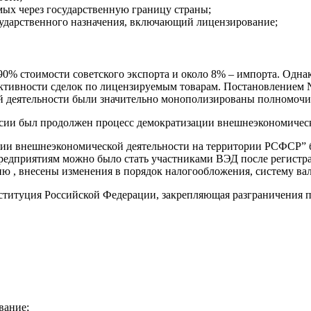
мых через государственную границу страны;
сударственного назначения, включающий лицензирование;
 90% стоимости советского экспорта и около 8% – импорта. Одн
тивности сделок по лицензируемым товарам. Постановлением №1
кой деятельности были значительно монополизированы полномо
ссии был продолжен процесс демократизации внешнеэкономическ
ации внешнеэкономической деятельности на территории РСФСР” 
редприятиям можно было стать участниками ВЭД после регистра
ю , внесены изменения в порядок налогообложения, систему ва
нституция Российской Федерации, закрепляющая разграничения 
вание;