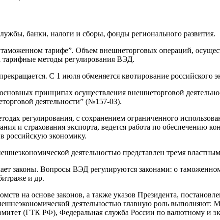
лужбы, банки, налоги и сборы, фонды регионального развития.
О таможенном тарифе”. Объем внешнеторговых операций, осущес
на тарифные методы регулирования ВЭД.
прекращается. С 1 июля обменяется квотирование российского э
Об основных принципах осуществления внешнеторговой деятельно
торговой деятельности” (№157-03).
одах регулирования, с сохранением ограниченного использова
ния и страхования экспорта, ведется работа по обеспечению к
в российскую экономику.
ешнеэкономической деятельностью представлен тремя властными
ает законы. Вопросы ВЭД регулируются законами: о таможенном
итраже и др.
омств на основе законов, а также указов Президента, постанов
 внешнеэкономической деятельностью главную роль выполняют:
митет (ГТК РФ), Федеральная служба России по валютному и э