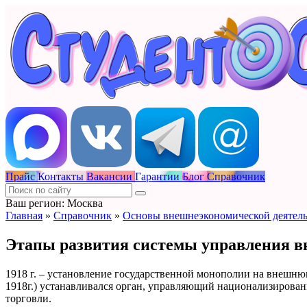
Прайс
Контакты
Вакансии
Гарантии
Блог
Справочник
Ваш регион: Москва
Главная
»
Справочник
»
Основы внешнеэкономической деятел
Этапы развития системы управления в
1918 г. – установление государственной монополии на внешн
1918г.) устанавливался орган, управляющий национализирова
торговли.