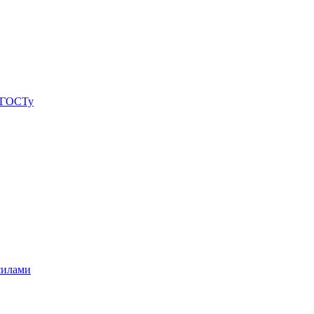
о ГОСТу
силами