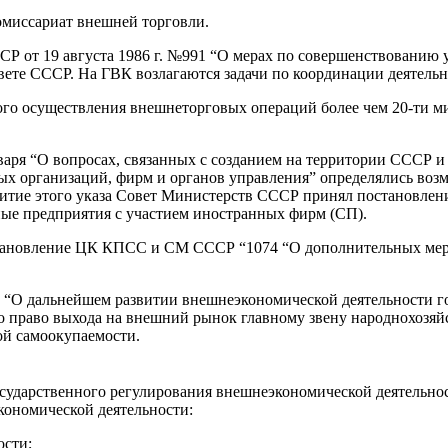
комиссариат внешней торговли.
Р от 19 августа 1986 г. №991 “О мерах по совершенствованию 
вете СССР. На ГВК возлагаются задачи по координации деятельн
го осуществления внешнеторговых операций более чем 20-ти м
нваря “О вопросах, связанных с созданием на территории СССР
ых организаций, фирм и органов управления” определялись воз
витие этого указа Совет Министерств СССР принял постановлен
ные предприятия с участием иностранных фирм (СП).
остановление ЦК КПСС и СМ СССР “1074 “О дополнительных ме
г. “О дальнейшем развитии внешнеэкономической деятельности 
о право выхода на внешний рынок главному звену народнохозяй
й самоокупаемости.
 государственного регулирования внешнеэкономической деятельно
кономической деятельности:
ости;