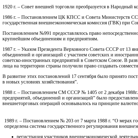
1920 г. – Совет внешней торговли преобразуется в Народный 
1986 г. – Постановлением ЦК КПСС и Совета Министерств ССС
государственная внешнеэкономическая комиссия (ГВК) при Со
Постановлением №991 предоставлялось право непосредственно
крупнейшим объединениям и предприятиям.
1987 г. – Указом Президента Верховного Совета СССР от 13 я
объединений и организаций с участием советских и иностранн
советско-иностранных предприятий в Советском Союзе. В раз
лица на территории страны получили право создавать совмест
В развитие этих постановлений 17 сентября было принято п
в новых условиях хозяйствования”.
1988 г. – Постановлением СМ СССР № 1405 от 2 декабря 1988
предприятий, объединений и организаций” было предоставлен
внешнеторговых операций основывалось на принципе валютно
1989 г. – Постановлением № 203 от 7 марта 1988 г. “О мерах
определена система государственного регулирования внешнеэ
регистрация участников внешнеэкономической деятельн