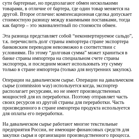
сути бартерные, но предполагают обмен несколькими
товарами, в отличие от бартера, где один товар меняется на
другой. Второе отличие: компенсационная сделка допускает
стоимостную разницу между взаимными поставками, тогда
как бартер – это эквивалентный по стоимости обмен.
Эта разница представляет собой “неконвертируемое сальдо”,
т.к. перечислить долг страны импортера стране экспортера
банковским переводом невозможно в соответствии с
условиями. По этому “долговая сумма” может храниться в
банке страны импортера на специальном счете страны
экспортера, и последним может использовать эту сумму
только в стране импортера (только для внутренних закупок).
Операции на давальческом сырье. Операции на давальческом
сырье (commission way) используется когда, экспортер
располагает ресурсами, но не имеет производственных
мощностей для их переработки. Поэтому отправляет часть
своих ресурсов из другой страны для переработки. Часть
произведенного в стране импортера продукта используется
для оплаты его переработки.
На давальческом сырье работают многие текстильные
предприятия России, не имеющие финансовых средств для
закупки сырья и организации производственного процесса.