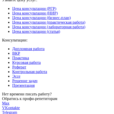
Цена консультации (РГР)
Цена консультации (НИР)
Цена консультации (бизнес-план)
Цена консультации (практическая работа)
Цена консультации (лабораторная работа)
Цена консультации (статья)
Консультации:
Дипломная работа
ВКР
Практика
Курсовая работа
Реферат
Контрольная работа
Эссе
Решение задач
Презентация
Нет времени писать работу?
Обратись к профи-репетиторам
Max
VKontakte
Telegram