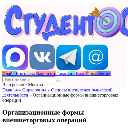
Прайс
Контакты
Вакансии
Гарантии
Блог
Справочник
Ваш регион: Москва
Главная
»
Справочник
»
Основы внешнеэкономической
деятельности
»
Организационные формы внешнеторговых
операций
Организационные формы
внешнеторговых операций