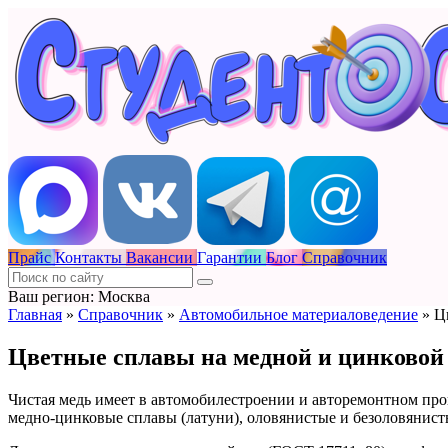
Прайс
Контакты
Вакансии
Гарантии
Блог
Справочник
Ваш регион: Москва
Главная
»
Справочник
»
Автомобильное материаловедение
»
Ц
Цветные сплавы на медной и цинковой
Чистая медь имеет в автомобилестроении и авторемонтном про
медно-цинковые сплавы (латуни), оловянистые и безоловянист