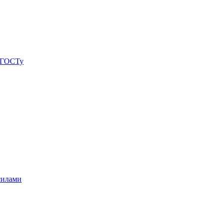
о ГОСТу
силами