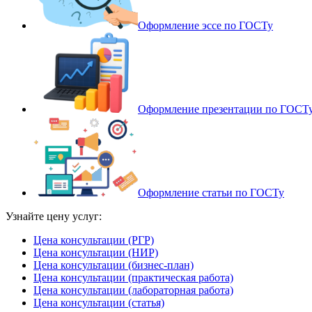
Оформление эссе по ГОСТу
Оформление презентации по ГОСТ
Оформление статьи по ГОСТу
Узнайте цену услуг:
Цена консультации (РГР)
Цена консультации (НИР)
Цена консультации (бизнес-план)
Цена консультации (практическая работа)
Цена консультации (лабораторная работа)
Цена консультации (статья)