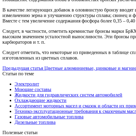
В качестве легирующих добавок в оловянистую бронзу вводят 
измельчению зерна и улучшению структуры сплава; свинец и ф
Вместе с тем увеличение содержания фосфора более 0,35 – 0,4
Следует, в частности, отметить кремнистые бронзы марки Бр
высоким значением усталостной выносливости. Эти бронзы при
карбюраторов и т. п.
Следует отметить, что некоторые из приведенных в таблице с
изготовленных из цветных сплавов.
Предыдущая статья
Цветные алюминиевые, цинковые и магни
Статьи по теме
Электролит
Моющие составы
Жидкости для гидравлических систем автомобилей
Охлаждающие жидкости
Ассортимент моторных масел и смазок и области их при
Технико‐эксплуатационные требования к смазочным мас
Газовые автомобильные топлива
Дизельные топлива
Полезные статьи