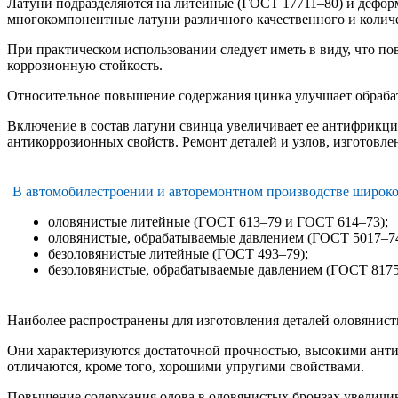
Латуни подразделяются на литейные (ГОСТ 17711–80) и деформ
многокомпонентные латуни различного качественного и количе
При практическом использовании следует иметь в виду, что по
коррозионную стойкость.
Относительное повышение содержания цинка улучшает обрабаты
Включение в состав латуни свинца увеличивает ее антифрикци
антикоррозионных свойств. Ремонт деталей и узлов, изготовле
В автомобилестроении и авторемонтном производстве ши
рок
оловянистые литейные (ГОСТ 613–79 и ГОСТ 614–73);
оловянистые, обрабатываемые давлением (ГОСТ 5017–74
безоловянистые литейные (ГОСТ 493–79);
безоловянистые, обрабатываемые давлением (ГОСТ 8175
Наиболее распространены для изготовления деталей оловянист
Они характеризуются достаточной прочностью, высокими ант
отличаются, кроме того, хорошими упругими свойствами.
Повышение содержания олова в оловянистых бронзах увеличива