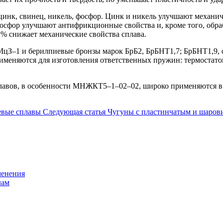
цинк, свинец, никель, фосфор. Цинк и никель улучшают механич
осфор улучшают антифрикционные свойства и, кроме того, обраб
0 % снижает механические свойства сплава.
КМцЗ–1 и берилпиевые бронзы марок БрБ2, БрБНТ1,7; БрБНТ1,9,
меняются для изготовления ответственных пружин: термостатов
плавов, в особенности МНЖКТ5–1–02–02, широко применяются в 
евые сплавы
Следующая статья
Чугуны с пластинчатым и шаров
менения
лам