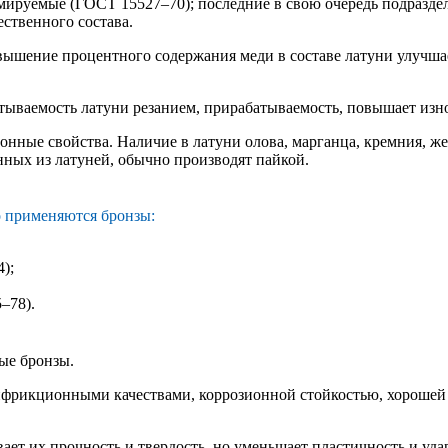
ируемые (ГОСТ 15527–70); последние в свою очередь подраздел
ственного состава.
вышение процентного содержания меди в составе латуни улучшае
ваемость латуни резанием, прирабатываемость, повышает износ
онные свойства. Наличие в латуни олова, марганца, кремния, ж
нных из латуней, обычно производят пайкой.
о применяются бронзы:
);
–78).
ые бронзы.
ифрикционными качествами, коррозионной стойкостью, хороше
ет их прочность и твердость, но уменьшает пластичность и уда