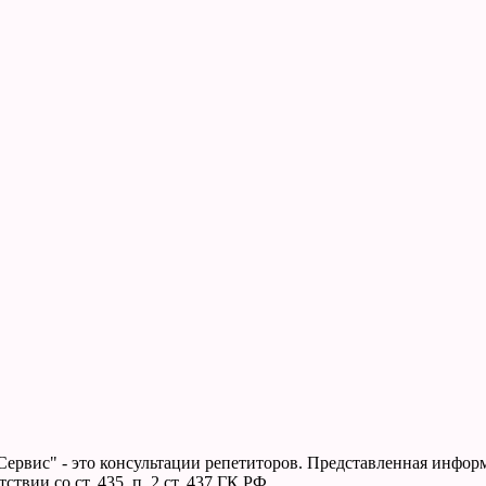
Сервис" - это консультации репетиторов. Представленная инфо
твии со ст. 435, п. 2 ст. 437 ГК РФ.