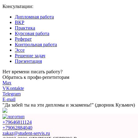
Консультации:
Дипломная работа
ВКР
Практика
Курсовая работа
Реферат
Контрольная работа
Эссе
Решение задач
Презентация
Нет времени писать работу?
Обратись к профи-репетиторам
Max
VKontakte
Telegram
E-mail
"Да забей ты на эти
дипломы и экзамены!”
(дворник Кузьмич)
+79646811124
+79062884040
zakaz@student-servis.ru