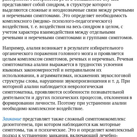
представляют собой синдром, в структуре которого
выделяются сложные и неоднозначные связи между речевыми
и неречевыми симптомами. Это определяет необходимость
комплексного (медико- психолого-педагогического)
воздействия, т. е. воздействия на весь синдром в целом, с
учетом характера взаимодействия между отдельными
речевыми и неречевыми симптомами и группами симптомов.
Например, алалия возникает в результате избирательного
органического поражения головного мозга и проявляется
целым комплексом симптомов, речевых и неречевых. Речевая
симптоматика алалии выражается в трудностях усвоения
языковых закономерностей и неправильном их
использовании, в аграмматизмах, искажениях звукослоговой
структуры слова, нарушении звукопроизношения и т. д. При
моторной алалии наблюдается неврологическая
симптоматика, проявляются особенности познавательной
деятельности и других психических процессов, отклонения в
формировании личности. Поэтому при устранении алалии
необходимо комплексное воздействие.
Заикание
представляет также сложный симптомокомплекс
дизонтогенеза, при котором наблюдаются как моторные
симптомы, так и психические. Это и определяет комплексный
подход к устранению заикания, включающий лечебно-