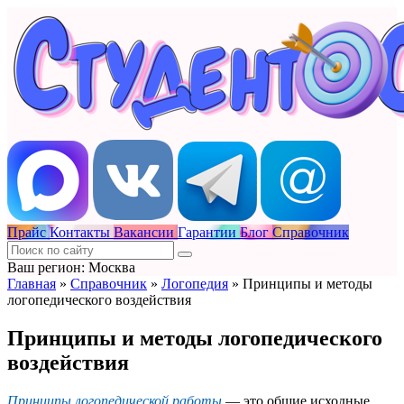
Прайс
Контакты
Вакансии
Гарантии
Блог
Справочник
Ваш регион: Москва
Главная
»
Справочник
»
Логопедия
»
Принципы и методы
логопедического воздействия
Принципы и методы логопедического
воздействия
Принципы логопедической работы
— это общие исходные