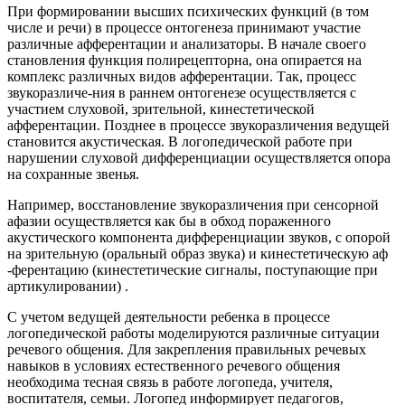
При формировании высших психических функций (в том
числе и речи) в процессе онтогенеза принимают участие
различные афферентации и анализаторы. В начале своего
становления функция полирецепторна, она опирается на
комплекс различных видов афферентации. Так, процесс
звукоразличе-ния в раннем онтогенезе осуществляется с
участием слуховой, зрительной, кинестетической
афферентации. Позднее в процессе звукоразличения ведущей
становится акустическая. В логопедической работе при
нарушении слуховой дифференциации осуществляется опора
на сохранные звенья.
Например, восстановление звукоразличения при сенсорной
афазии осуществляется как бы в обход пораженного
акустического компонента дифференциации звуков, с опорой
на зрительную (оральный образ звука) и кинестетическую аф
-ферентацию (кинестетические сигналы, поступающие при
артикулировании) .
С учетом ведущей деятельности ребенка в процессе
логопедической работы моделируются различные ситуации
речевого общения. Для закрепления правильных речевых
навыков в условиях естественного речевого общения
необходима тесная связь в работе логопеда, учителя,
воспитателя, семьи. Логопед информирует педагогов,