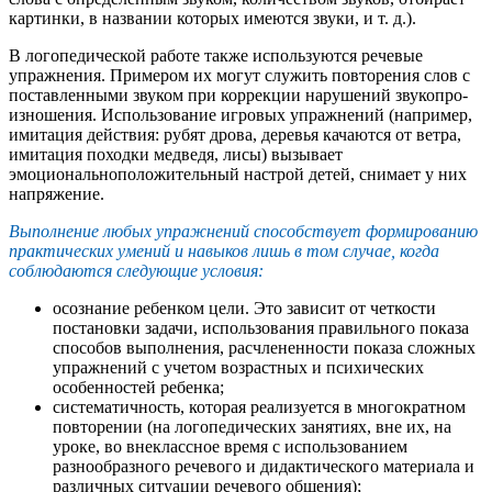
картинки, в названии которых имеются звуки, и т. д.).
В логопедической работе также используются речевые
упражнения. Примером их могут служить повторения слов с
поставленными звуком при коррекции нарушений звукопро-
изношения. Использование игровых упражнений (например,
имитация действия: рубят дрова, деревья качаются от ветра,
имитация походки медведя, лисы) вызывает
эмоциональноположительный настрой детей, снимает у них
напряжение.
Выполнение любых упражнений способствует формированию
практических умений и навыков лишь в том случае, когда
соблюдаются следующие условия:
осознание ребенком цели. Это зависит от четкости
постановки задачи, использования правильного показа
способов выполнения, расчлененности показа сложных
упражнений с учетом возрастных и психических
особенностей ребенка;
систематичность, которая реализуется в многократном
повторении (на логопедических занятиях, вне их, на
уроке, во внеклассное время с использованием
разнообразного речевого и дидактического материала и
различных ситуации речевого общения);