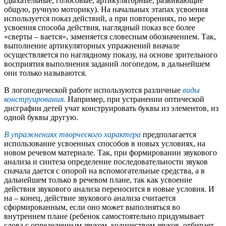
(дыхательные, голосовые, артикуляторные, развивающие
общую, ручную моторику). На начальных этапах усвоения
используется показ действий, а при повторениях, по мере
усвоения способа действия, наглядный показ все более
«сверты – вается», заменяется словесным обозначением. Так,
выполнение артикуляторных упражнений вначале
осуществляется по наглядному показу, на основе зрительного
восприятия выполнения заданий логопедом, в дальнейшем
они только называются.
В логопедической работе используются различные
виды
конструирования.
Например, при устранении оптической
дисграфии детей учат конструировать буквы из элементов, из
одной буквы другую.
В упражнениях творческого характера
предполагается
использование усвоенных способов в новых условиях, на
новом речевом материале. Так, при формировании звукового
анализа и синтеза определение последовательности звуков
сначала дается с опорой на вспомогательные средства, а в
дальнейшем только в речевом плане, так как усвоение
действия звукового анализа переносится в новые условия. И
на – конец, действие звукового анализа считается
сформированным, если оно может выполняться во
внутреннем плане (ребенок самостоятельно придумывает
слова с определенным звуком, количеством звуков, отбирает