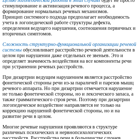
Целью логопедической работы в этих случаях
будет не просто
стимулирование и активизация речевого процесса, а
формирование нормальных речевых механизмов.
Принцип системного подхода предполагает необходимость
учета в логопедической работе структуры дефекта,
определения ведущего нарушения, соотношения первичных и
вторичных симптомов.
Сложность структурно-функциональной организации речевой
системы
обусловливает расстройство речевой деятельности в
целом при нарушении даже отдельных ее звеньев. Это и
определяет значимость воздействия на все компоненты речи
при устранении речевых расстройств.
При дизартрии ведущим нарушением является расстройство
фонетической стороны речи из-за параличей и парезов мышц
речевого аппарата. Но при дизартрии отмечается нарушение
не только фонетической стороны, но и лексического запаса, а
также грамматического строя речи. Поэтому при дизартрии
логопедическое воздействие направляется не только на
коррекцию нарушений фонетической стороны, но и на
развитие речи в целом.
Многие речевые нарушения проявляются в структуре
различных психических и нервнопсихологических
расстройств. Расстройства речи в большинстве случаев