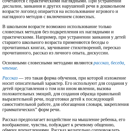
сочетаются с практическими наглядными. При устранении
дислалии, заикания и других нарушений речи в дошкольном
возрасте логопед опирается на использование игрового и
наглядного методов с включением словесных.
В школьном возрасте возможно использование только
словесных методов без подкрепления их наглядными и
практическими. Например, при устранении заикания у детей
старшего школьного возраста применяются беседы о
прочитанных книгах, заучивание стихотворений, пересказ
прочитанного, рассказ из личного опыта, дискуссии.
Основными словесными методами являются
рассказ, беседа,
чтение.
Рассказ
— это такая форма обучения, при которой изложение
носит описательный характер. Его используют для создания у
детей представления о том или ином явлении, вызова
положительных эмоций, для создания образца правильной
выразительной речи, подготовки детей к последующей
самостоятельной работе, для обогащения словаря, закрепления
грамматических” форм речи.
Рассказ предполагает воздействие на мышление ребенка, его
воображение, чувства, побуждает к речевому общению,
обмену впечатлениями. Рассказ желательно сопровождать