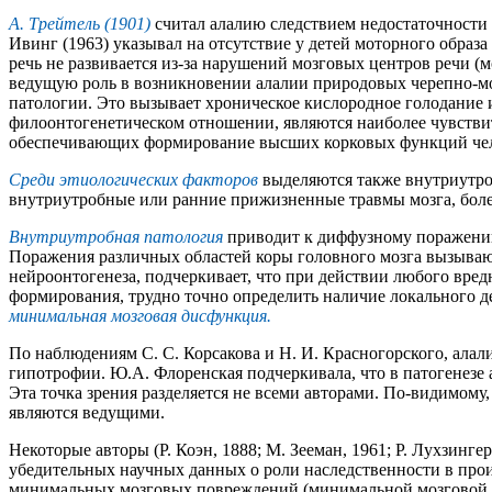
А. Трейтель (1901)
считал алалию следствием недостаточности 
Ивинг (1963) указывал на отсутствие у детей моторного образ
речь не развивается из-за нарушений мозговых центров речи (мо
ведущую роль в возникновении алалии природовых черепно-мо
патологии. Это вызывает хроническое кислородное голодание и
филоонтогенетическом отношении, являются наиболее чувствит
обеспечивающих формирование высших корковых функций чело
Среди этиологических факторов
выделяются также внутриутро
внутриутробные или ранние прижизненные травмы мозга, болезн
Внутриутробная патология
приводит к диффузному поражению
Поражения различных областей коры головного мозга вызывают
нейроонтогенеза, подчеркивает, что при действии любого вред
формирования, трудно точно определить наличие локального д
минимальная мозговая дисфункция.
По наблюдениям С. С. Корсакова и Н. И. Красногорского, алал
гипотрофии. Ю.А. Флоренская подчеркивала, что в патогенезе 
Эта точка зрения разделяется не всеми авторами. По-видимому
являются ведущими.
Некоторые авторы (Р. Коэн, 1888; М. Зееман, 1961; Р. Лухзинг
убедительных научных данных о роли наследственности в прои
минимальных мозговых повреждений (минимальной мозговой дис