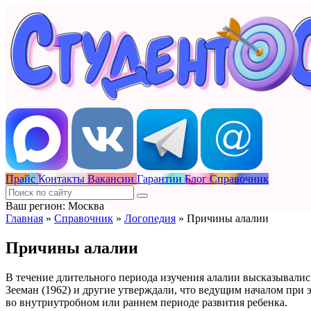
Прайс
Контакты
Вакансии
Гарантии
Блог
Справочник
Ваш регион: Москва
Главная
»
Справочник
»
Логопедия
»
Причины алалии
Причины алалии
В течение длительного периода изучения алалии высказывались 
Зееман (1962) и другие утверждали, что ведущим началом пр
во внутриутробном или раннем периоде развития ребенка.