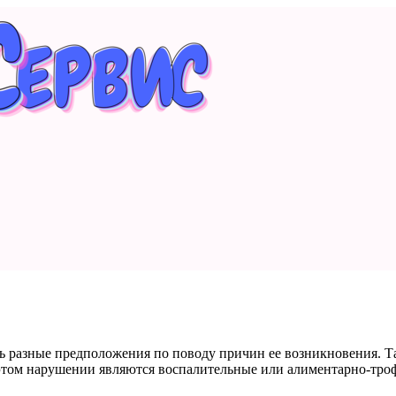
разные предположения по поводу причин ее возникновения. Так, 
и этом нарушении являются воспалительные или алиментарно-тр