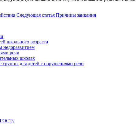
ействия
Следующая статья
Причины заикания
чи
ей школьного возраста
м недоразвитием
иями речи
ательных школах
 группы для детей с нарушениями речи
о ГОСТу