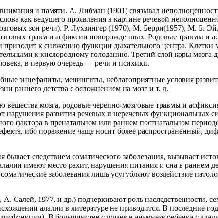
внимания и памяти. А. Либман (1901) связывал неполноценность
а слова как ведущего проявления в картине речевой неполноценн
зговых зон речи). Р. Лухзингер (1970), М. Берри(1957), М. Б. Э
зговых травм и асфиксии новорожденных. Родовые травмы и ас
 приводит к снижению функции дыхательного центра. Клетки моз
ельными к кислородному голоданию. Третий слой коры мозга да
века, в первую очередь — речи и психики.
бные энцефалиты, менингиты, неблагоприятные условия развити
и раннего детства с осложнением на мозг и т. д.
 вещества мозга, родовые черепно-мозговые травмы и асфикси
 нарушения развития речевых и неречевых функциональных сист
ного фактора в пренатальном или раннем постнатальном периоде,
ефекта, ибо поражение чаще носит более распространенный, диф
ия бывает следствием соматического заболевания, вызывает ист
алалии имеют место рахит, нарушения питания и сна в раннем д
, соматические заболевания лишь усугубляют воздействие патол
ер, А. Салей, 1977, и др.) подчеркивают роль наследственности,
схождении алалии в литературе не приводится. В последние год
функции). В большинстве случаев в анамнезе ребенка с алалие