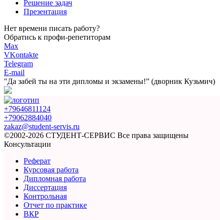
Решение задач
Презентация
Нет времени писать работу?
Обратись к профи-репетиторам
Max
VKontakte
Telegram
E-mail
"Да забей ты на эти
дипломы и экзамены!”
(дворник Кузьмич)
+79646811124
+79062884040
zakaz@student-servis.ru
©2002-2026 СТУДЕНТ-СЕРВИС
Все права защищены
Консультации
Реферат
Курсовая работа
Дипломная работа
Диссертация
Контрольная
Отчет по практике
ВКР