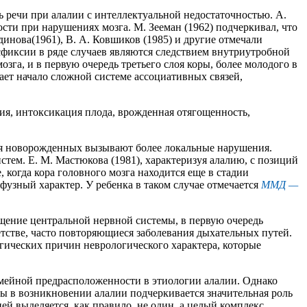
 речи при алалии с интеллектуальной недостаточностью. А.
ости при нарушениях мозга. М. Зееман (1962) подчеркивал, что
йдинова(1961), В. А. Ковшиков (1985) и другие отмечали
фиксии в ряде случаев являются следствием внутриутробной
га, и в первую очередь третьего слоя коры, более молодого в
ет начало сложной системе ассоциативных связей,
я, интоксикация плода, врожденная отягощенность,
я новорожденных вызывают более локальные нарушения.
ем. Е. М. Мастюкова (1981), характеризуя алалию, с позиций
 когда кора головного мозга находится еще в стадии
фузный характер. У ребенка в таком случае отмечается
ММД —
ощение центральной нервной системы, в первую очередь
етстве, часто повторяющиеся заболевания дыхательных путей.
огических причин неврологического характера, которые
 семейной предрасположенности в этиологии алалии. Однако
ы в возникновении алалии подчеркивается значительная роль
й выделяется, как правило, не один, а целый комплекс