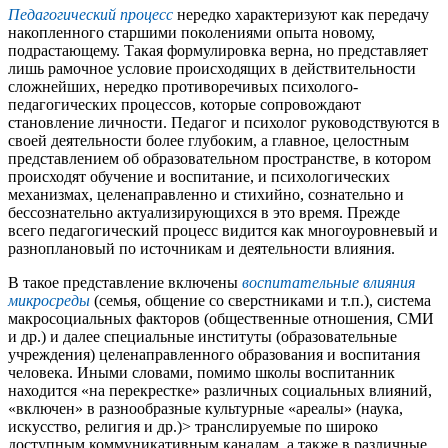
Педагогический процесс
нередко характеризуют как передачу
накопленного старшими поколениями опыта новому,
подрастающему. Такая формулировка верна, но представляет
лишь рамочное условие происходящих в действительности
сложнейших, нередко противоречивых психолого-
педагогических процессов, которые сопровождают
становление личности. Педагог и психолог руководствуются в
своей деятельности более глубоким, а главное, целостным
представлением об образовательном пространстве, в котором
происходят обучение и воспитание, и психологических
механизмах, целенаправленно и стихийно, сознательно и
бессознательно актуализирующихся в это время. Прежде
всего педагогический процесс видится как многоуровневый и
разноплановый по источникам и деятельности влияния.
В такое представление включены
воспитательные влияния
микросреды
(семья, общение со сверстниками и т.п.), система
макросоциальных факторов (общественные отношения, СМИ
и др.) и далее специальные институты (образовательные
учреждения) целенаправленного образования и воспитания
человека. Иными словами, помимо школы воспитанник
находится «на перекрестке» различных социальных влияний,
«включен» в разнообразные культурные «ареалы» (наука,
искусство, религия и др.)> транслируемые по широко
доступным коммуникативным каналам, а также в различные