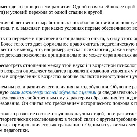
имеет дело с процессами развития. Одной из важнейших ее
проб
) и условий перехода от одной стадии к другой.
ния общественно выработанных способов действий и используем
ития, т. е. выясняет, при каких условиях первые обеспечивают 
ть по передаче и присвоению социального опыта, в силу этого он
 Более того, это дает формальное право считать педагогическую
ести к выводу, что, например, детская психология должна изуч
что детская психология принципиально не может ограничиться 
есмотреть отношения между этой наукой и возрастной психологи
го возраста определяет характер проявления законов усвоения у
ины в определенных возрастах вообще являются недоступными у
ем им роли развития, его влияния на ход обучения. Обучение ра
сную
связь закономерностей обучения с целями
(а следовательно,
пределяются свойственным ему характером образования, то педаг
разования. Он считал это требованием исторического подхода к 
только развитие соответствующих научных идей, но и развитие 
 теоретических исследованиях в тесной связи с другим требова
сти, формирования его как гражданина. Одним из уязвимых мест 
м педагогики.