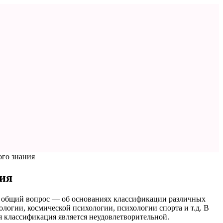
ого знания
ния
е общий вопрос — об основаниях классификации различных
логии, космической психологии, психологии спорта и т.д. В
я классификация является неудовлетворительной.