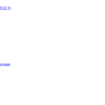
о ГОСТу
силами