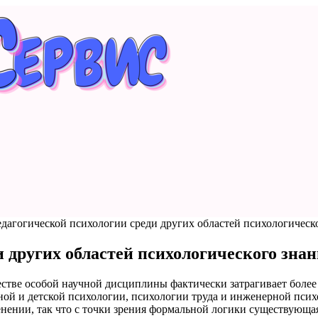
дагогической психологии среди других областей психологическ
 других областей психологического зна
естве особой научной дисциплины фактически затрагивает боле
ной и детской психологии, психологии труда и инженерной психо
енении, так что с точки зрения формальной логики существующа