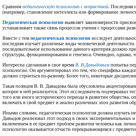
Сравним
педагогическую психологию с возрастной
. Последняя 
(например, становление интеллекта или формирование личности
Педагогическая психология
выявляет закономерности присвое
устанавливает также связь процессов учения с процессами разв
Вместе с тем
педагогическая психология
исследует деятельнос
последняя изучает различные виды человеческой деятельности.
последовательное использование данного критерия должно прив
структуры, функционирования и генезиса. Очевидно, однако, 
Интересна сделанная в свое время
В. В.Давыдовым
попытка пер
психологии. Он аргументировал это тем, что специфика каждо
должно строиться по-разному. Более того, некоторые дисципл
Такая позиция В. В. Давыдова была обусловлена акцентировани
которое в ней реализуется. Этот исследователь подчеркивал те
того или иного исторического периода в развитии общества, о
включать в свой предмет и анализ различных эпох развития об
Иными словами, педагогическая психология должна изучать не 
Давыдов реализовал этот подход в своих экспериментальных и
включением в ее предмет проблем развития человека как лично
психологии оказывается отчасти перекрывающимся с предмето