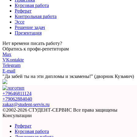
Курсовая работа
Реферат
Контрольная работа
Эссе
Решение задач
Презентация
Нет времени писать работу?
Обратись к профи-репетиторам
Max
VKontakte
Telegram
E-mail
"Да забей ты на эти
дипломы и экзамены!”
(дворник Кузьмич)
+79646811124
+79062884040
zakaz@student-servis.ru
©2002-2026 СТУДЕНТ-СЕРВИС
Все права защищены
Консультации
Реферат
Курсовая работа
Дипломная работа