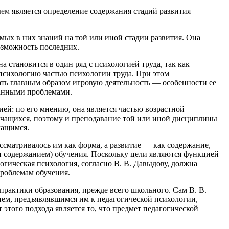
лем
является определение содержания стадий развития
ых в них знаний на той или иной стадии развития. Она
возможность последних.
а становится в один ряд с психологией труда, так как
 психологию частью психологии труда. При этом
ать главным образом игровую деятельность — особенности ее
данными проблемами.
ей: по его мнению, она является частью возрастной
 учащихся, поэтому и преподавание той или иной дисциплины
чащимся.
ссматривалось им как форма, а развитие — как содержание,
 и содержанием) обучения. Поскольку цели являются функцией
огическая психология, согласно В. В. Давыдову, должна
проблемам обучения.
практики образования, прежде всего школьного. Сам В. В.
нием, предъявлявшимся им к педагогической психологии, —
этого подхода является то, что предмет педагогической