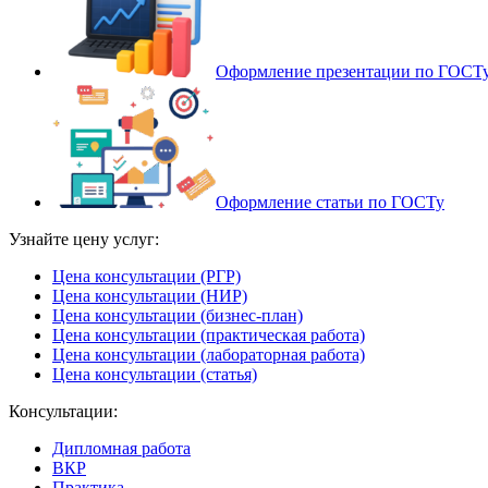
Оформление презентации по ГОСТ
Оформление статьи по ГОСТу
Узнайте цену услуг:
Цена консультации (РГР)
Цена консультации (НИР)
Цена консультации (бизнес-план)
Цена консультации (практическая работа)
Цена консультации (лабораторная работа)
Цена консультации (статья)
Консультации:
Дипломная работа
ВКР
Практика