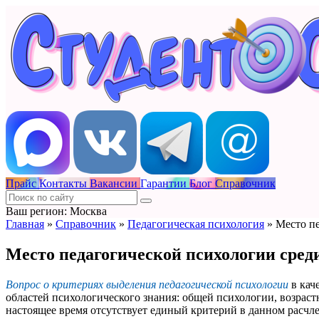
Прайс
Контакты
Вакансии
Гарантии
Блог
Справочник
Ваш регион: Москва
Главная
»
Справочник
»
Педагогическая психология
»
Место пе
Место педагогической психологии среди
Вопрос о критериях выделения педагогической психологии
в кач
областей психологического знания: общей психологии, возраст
настоящее время отсутствует единый критерий в данном расчл