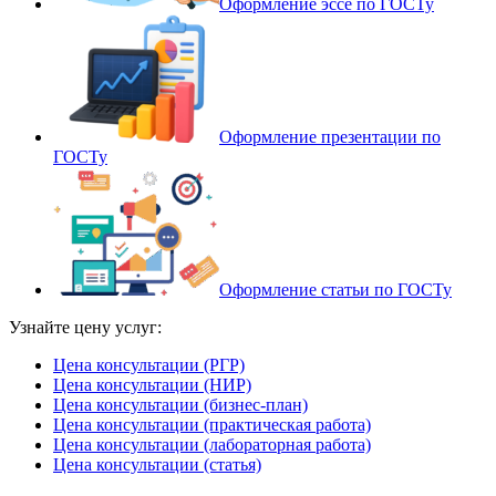
Оформление эссе по ГОСТу
Оформление презентации по
ГОСТу
Оформление статьи по ГОСТу
Узнайте цену услуг:
Цена консультации (РГР)
Цена консультации (НИР)
Цена консультации (бизнес-план)
Цена консультации (практическая работа)
Цена консультации (лабораторная работа)
Цена консультации (статья)