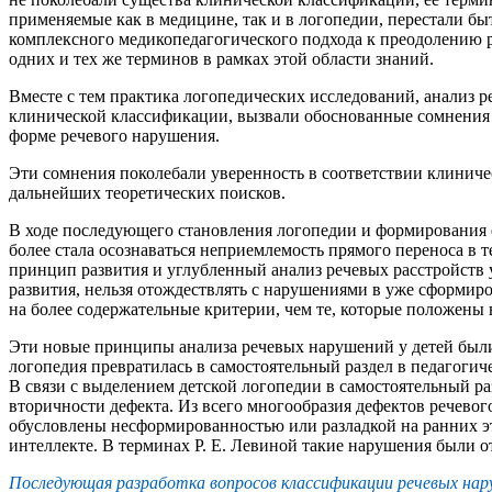
применяемые как в медицине, так и в логопедии, перестали 
комплексного медикопедагогического подхода к преодолению
одних и тех же терминов в рамках этой области знаний.
Вместе с тем практика логопедических исследований, анализ 
клинической классификации, вызвали обоснованные сомнения 
форме речевого нарушения.
Эти сомнения поколебали уверенность в соответствии клиниче
дальнейших теоретических поисков.
В ходе последующего становления логопедии и формирования е
более стала осознаваться неприемлемость прямого переноса в
принцип развития и углубленный анализ речевых расстройств 
развития, нельзя отождествлять с нарушениями в уже сформир
на более содержательные критерии, чем те, которые положены 
Эти новые принципы анализа речевых нарушений у детей были 
логопедия превратилась в самостоятельный раздел в педагогич
В связи с выделением детской логопедии в самостоятельный р
вторичности дефекта. Из всего многообразия дефектов речевог
обусловлены несформированностью или разладкой на ранних эт
интеллекте. В терминах Р. Е. Левиной такие нарушения были о
Последующая разработка вопросов классификации речевых нар