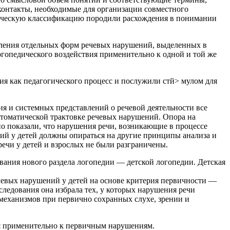
контакты, необходимые для организации совместного
ническую классификацию породили расхождения в понимании
доления отдельных форм речевых нарушений, выделенных в
гопедического воздействия применительно к одной и той же
ия как педагогического процесс и послужили стй> мулом для
я и системных представлений о речевой деятельности все
птоматической трактовке речевых нарушений. Опора на
но показали, что нарушения речи, возникающие в процессе
ий у детей должны опираться на другие принципы анализа и
ечи у детей и взрослых не были разграничены.
ания нового раздела логопедии — детской логопедии. Детская
ечевых нарушений у детей на основе критерия первичности —
следования она избрала тех, у которых нарушения речи
механизмов при первично сохранных слухе, зрении и
я применительно к первичным нарушениям.