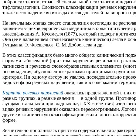
нейропсихологии, отраслей специальной психологии и педагог
тифлопедагогики. Сложность классификации речевых нарушений
также несовпадение во взглядах исследователей на вопрос о п
На начальных этапах своего становления логопедия не распола
влиянием успехов европейской медицины в области изучения 
классификация А. Куссмауля (1877), который подверг критиче
Она (ее в дальнейшем стали называть клинической) легла в ос
Гутцмана, Э. Фрешельса, С. М. Доброгаева и др.
В этих классификациях было много общего: клинический подх
формами заболеваний (при этом нарушения речи часто трактова
латинских и греческих словообразовательных элементов (мно
несовпадения, обусловленные разными принципами группировк
критерия. Ни одному автору не удалось последовательно прове
видов и форм речевых нарушений, так и в содержании терминов
Картина речевых нарушений
оказалась представленной в них о
разных группах, а разные явления — в одной группе. Противо
фундаментальных и прикладных наук XX столетия: физиологии
видах речевых нарушений оказались пересмотренными. Логопедия
другие в клиническую классификацию стали вносить корректив
форме.
Значительно пополнилась при этом содержательная характерис
не поколебали существа клинической классификации, ее терм