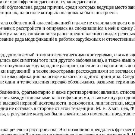
ики: олигофренопедагогики, сурдопедагогики,
 обусловлена рядом причин, среди которых ведущее место зани
ринципах, на основе которых она должна быть построена.
гала собственной классификацией и даже не ставила вопроса о н
речевых расстройств и опиралась на сложившийся в ней к концу
скому анализу сложившиеся ранее представления о видах речевы
нование ряда модификаций в работах зарубежных и отечественных
од, дополняемый этиопатогенетическими критериями, связь вы
лись как симптом того или другого заболевания), а также язык 
гие получили международное распространение и сохранились д
и нарушений, а также некоторыми расхождениями во взглядах н
сти классификацию на основе какого-то одного принципа. Следс
: одни и те же явления нередко обозначались разными терминам
бедненно, фрагментарно и даже противоречиво; явления, относя
речия между отдельными классификациями, а также внутри одно
 высшей нервной деятельности, психологии, лингвистики, меди
 не осталась в стороне от этой тенденции. М. Е. Хват- цев, Ф.
ы, в результате которых были значительно изменены представл
тика речевого расстройства. Это позволило преодолеть фрагмен
инологический аппарат не претерпел существенных изменений. 