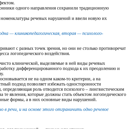
фектом.
оронники одного направления сохранили традиционную
и номенклатуры речевых нарушений и ввели новую их
одна — клиникопедагогическая, вторая — психолого-
ивают с разных точек зрения, но они не столько противоречат
цесса логопедического воздействия.
 чисто клинической, выделяемые в ней виды речевых
зработку дифференцированного подхода к их преодолению и
у.
новывается не на одном каком-то критерии, а на
ктный подход позволяет избежать односторонности
я, определяющая роль отводится психолого – лингвистическим
а те явления, которые должны стать объектом логопедического
овные формы, а в них основные виды нарушений.
 в речи, и на основе этого отграничить одно речевое