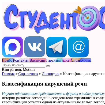
Прайс
Контакты
Вакансии
Гарантии
Блог
Справочник
Ваш регион: Москва
Главная
»
Справочник
»
Логопедия
»
Классификация нарушени
Классификация нарушений речи
Научно-обоснованные представления о формах и видах речевы
истории развития логопедии исследователи стремились к созд
классификации остается одной из актуальных не только логоп