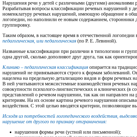
Нарушения речи у детей с различными (другими) аномалиями ра
Разрабатывая вопросы классификации речевых нарушений у дет
номенклатуру речевых нарушений, имеющую обращение в об
логопедии, но наполнили ее новым содержанием, сторонники 
группировку.
Таким образом, в настоящее время в отечественной логопедии
педагогическая, или педагогическая
(по Р. Е. Левиной).
Названные классификации при различии в типологиии и группи
одна другой, сколько дополняют друг друга, так как ориентир
Клинико – педагогическая классификация
опирается на традицио
нарушений не привязываются строго к формам заболеваний. Он
нацелена на предельную детализацию видов и форм речевых на
В ней учитываются межсистемные взаимодействия речевых нар
совокупности психолого-лингвистических и клинических (в со
представлений о речевом нарушении, так как он направлен на
критериям. На их основе картина речевого нарушения описыва
воздействия. С этой целью вводятся критерии, позволяющие 
Исходя из потребностей логопедического воздействия, выделя
нарушение от другого по признаку отграничения:
нарушения формы речи (устной или письменной);