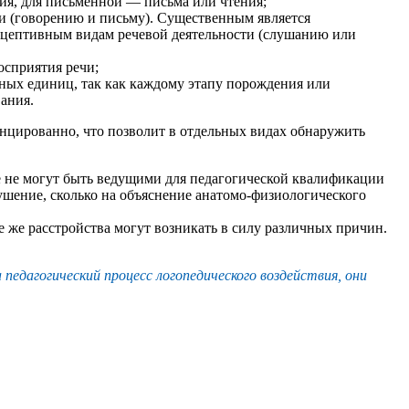
ия, для письменной — письма или чтения;
и (говорению и письму). Существенным является
ецептивным видам речевой деятельности (слушанию или
осприятия речи;
ных единиц, так как каждому этапу порождения или
ания.
нцированно, что позволит в отдельных видах обнаружить
е не могут быть ведущими для педагогической квалификации
рушение, сколько на объяснение анатомо-физиологического
е же расстройства могут возникать в силу различных причин.
педагогический процесс логопедического воздействия, они