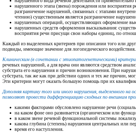
нарушенного вида речевой деятельности применительно 
нарушенного этапа (звена) порождения или восприятия 
разграничение нарушений, связанных с этапами внутрен
чтению) существенным является разграничение нарушени
нарушенных операций, осуществляющих оформление выск
нарушенных средств оформления высказывания: существе
восприятия речи присущи свои наборы единиц, по отно
Каждый из выделенных критериев при описании того или друг
подвиды, имеющие значение для логопедического воздействия.
Клиническим (в сочетании с этиопатогенетическими) критери
речевых нарушений, а для врача они являются средством анали
субстрата его нарушения и причин возникновения. При наруше
субстрата, так же как при действии одних и тех же причин, м
Эти критерии могут оказать большую помощь при их квалифи
Дополняя картину того или иного нарушения, выделенного на ос
позволяют провести дифференциацию сходных по внешним проя
какими факторами обусловлено нарушение речи (социал
на каком фоне оно развивается (органическом или функц
в каком звене речевой функциональной системы локализу
какова глубина (степень) нарушения центральных или пе
время его наступления.