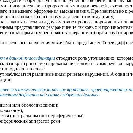
к каждой из форм: для устной -нарушение говорения или слушан
речи: применительно к продуктивным видам речевой деятельност
него и внешнего оформления высказывания. Применительно к р
й, относящихся к сенсорному или рецептивному этапу;
азывания на том или другом этапе процесса порождения или в
нным представляется разграничение языковых и произноситель
шению к которым осуществляются операции отбора и комбиниров
ого речевого нарушения может быть представлен более диффере
ям в данной классификации
отводится роль уточняющих, которы
за. Эти критерии ориентированы не столько на само речевое на
нии одного и того же
огут наблюдаться различные виды речевых нарушений. А одни и т
кации.
нове психолого-лингвистических критериев, ориентированных на 
влениям дефектов на основе следующих данных:
ьными или биологическими);
иональном);
ется (центральном или периферическом);
риферических аппаратов речи;