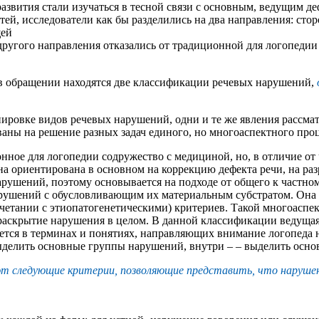
звития стали изучаться в тесной связи с основным, ведущим де
ей, исследователи как бы разделились на два направления: ст
щей
другого направления отказались от традиционной для логопеди
 в обращении находятся две классификации речевых нарушений,
ровке видов речевых нарушений, одни и те же явления рассматр
ованы на решение разных задач единого, но многоаспектного про
нное для логопедии содружество с медициной, но, в отличие от
а ориентирована в основном на коррекцию дефекта речи, на ра
рушений, поэтому основывается на подходе от общего к частном
ушений с обусловливающим их материальным субстратом. Она ос
четании с этиопатогенетическими) критериев. Такой многоаспе
 раскрытие нарушения в целом. В данной классификации ведуща
ется в терминах и понятиях, направляющих внимание логопеда н
выделить основные группы нарушений, внутри – – выделить осн
ют следующие критерии, позволяющие представить, что нарушено