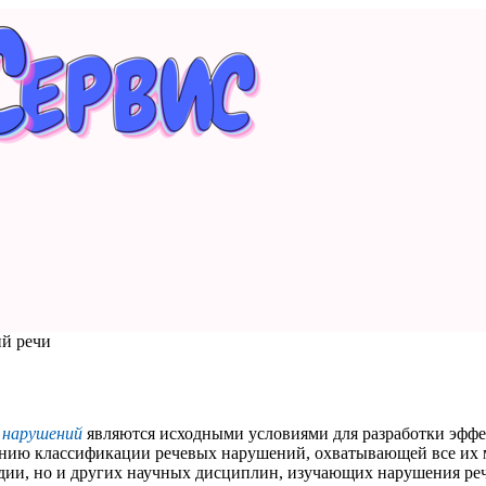
й речи
х нарушений
являются исходными условиями для разработки эффе
анию классификации речевых нарушений, охватывающей все их м
едии, но и других научных дисциплин, изучающих нарушения ре