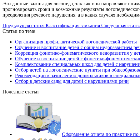
Эти данные важны для логопеда, так как они направляют вним
прогнозировать сроки и возможные результаты логопедического
преодоления речевого нарушения, а в каких случаях необходим
Предыдущая статья
Классификация заикания
Следующая стать
Статьи по теме
Организация профилактической логопедической работы
Обучение и воспитание детей с общим недоразвитием ре
Коррекция фонетико-фонематического недоразвития у дет
Обучение и воспитание детей с фонетико-фонематически
Комплектование специальных школ для детей с нарушен
Отбор детей на логопедические пункты при общеобразов
Рекомендации к зачислению дошкольников в специальные
Отбор в детские сады для детей с нарушениями речи
Полезные статьи
Оформление отчета по практике п