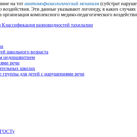
ание на тот
анатомофизиологический механизм
(субстрат наруше
 воздействия. Эти данные указывают логопеду, в каких случаях
а организация комплексного медико-педагогического воздействи
я
Классификация разновидностей тахилалии
чи
ей школьного возраста
м недоразвитием
иями речи
ательных школах
 группы для детей с нарушениями речи
о ГОСТу