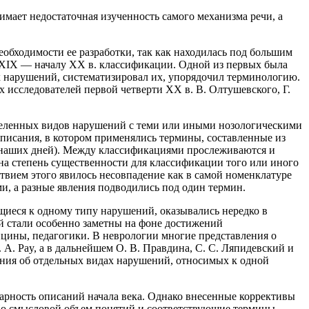
мает недостаточная изученность самого механизма речи, а
еобходимости ее разработки, так как находилась под большим
 XIX — началу XX в. классификации. Одной из первых была
х нарушений, систематизировал их, упорядочил терминологию.
 исследователей первой четверти XX в. В. Олтушевского, Г.
деленных видов нарушений с теми или иными нозологическими
описания, в котором применялись термины, составленные из
о наших дней). Между классификациями прослеживаются и
а степень существенности для классификации того или иного
твием этого явилось несовпадение как в самой номенклатуре
и, а разные явления подводились под один термин.
щиеся к одному типу нарушений, оказывались нередко в
й стали особенно заметны на фоне достижений
цины, педагогики. В неврологии многие представления о
 A. Pay, а в дальнейшем О. В. Правдина, С. С. Ляпидевский и
ения об отдельных видах нарушений, относимых к одной
тарность описаний начала века. Однако внесенные коррективы
Но смысловой объем понятий и соответствующие термины,