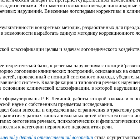
быть однозначными. Это заметно осложнило междисциплинарные 
 речевых нарушений. Внесенные логопедами коррективы в кли
результативности конкретных методик, разработанных для прео
в возможности выработать единую методику коррекционного ло
ской классификации целям и задачам логопедического воздейств
е теоретической базы, к речевым нарушениям с позиций’развити
 теорию логопедии клинических построений, основанных на сим
у детей, проведенный с позиций системного подхода, убедитель
овавшейся системе. Квалификация и типология речевых нарушен
в основание клинической классификации, в которой нарушения р
сформулированы Р. Е. Левиной, работы которой заложили основ
еской науке с собственным предметом исследования.
аздел были внесены и определенные ограничения в трактовку р
о развития у разных типов аномальных детей объектом своего ис
апах онтогенеза речевых, психологических и физиологических 
тнесены к категории первичного недоразвития речи.
ушений у детей в отечественной логопедии
стала осуществлятьс