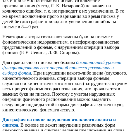
так и при самостоятельном письме. Исключение
проговаривания (метод Л. К. Назаровой) не влияет на
количество ошибок, т. е. не приводит к их увеличению. В то
же время исключение прого-варивания во время письма у
детей без дисграфии приводит к увеличению ошибок на
письме в 8—9 раз.
Некоторые авторы связывают замены букв на письме с
фонематическим недоразвитием, с несформированностью
представлений о фонеме, с нарушением операции выбора
фонемы (Р. Е. Левина, Л. Ф. Спирова).
Для правильного письма необходим
достаточный уровень
функционирования всех операций процесса различения и
выбора фонем
. При нарушении какого-либо звена (слухового,
кинестетического анализа, операции выбора фонемы,
слухового и кинестетического контроля) затрудняется в целом
весь процесс фонемного распознавания, что проявляется в
заменах букв на письме. Поэтому с учетом нарушенных
операций фонемного распознавания можно выделить
следующие подвиды этой формы дисграфии: акустическую,
кинестетическую, фонематическую.
Дисграфия на почве нарушения языкового анализа и
синтеза.
В основе ее лежит нарушение различных форм
языкового анализа и синтеза: деления предложений на слова,