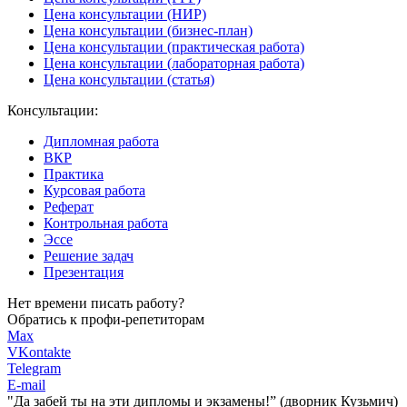
Цена консультации (НИР)
Цена консультации (бизнес-план)
Цена консультации (практическая работа)
Цена консультации (лабораторная работа)
Цена консультации (статья)
Консультации:
Дипломная работа
ВКР
Практика
Курсовая работа
Реферат
Контрольная работа
Эссе
Решение задач
Презентация
Нет времени писать работу?
Обратись к профи-репетиторам
Max
VKontakte
Telegram
E-mail
"Да забей ты на эти
дипломы и экзамены!”
(дворник Кузьмич)