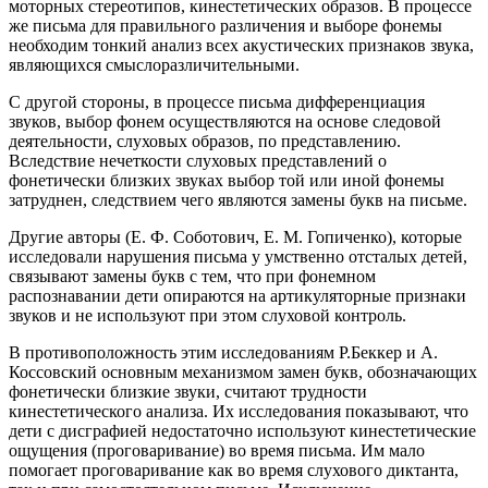
моторных стереотипов, кинестетических образов. В процессе
же письма для правильного различения и выборе фонемы
необходим тонкий анализ всех акустических признаков звука,
являющихся смыслоразличительными.
С другой стороны, в процессе письма дифференциация
звуков, выбор фонем осуществляются на основе следовой
деятельности, слуховых образов, по представлению.
Вследствие нечеткости слуховых представлений о
фонетически близких звуках выбор той или иной фонемы
затруднен, следствием чего являются замены букв на письме.
Другие авторы (Е. Ф. Соботович, Е. М. Гопиченко), которые
исследовали нарушения письма у умственно отсталых детей,
связывают замены букв с тем, что при фонемном
распознавании дети опираются на артикуляторные признаки
звуков и не используют при этом слуховой контроль.
В противоположность этим исследованиям Р.Беккер и А.
Коссовский основным механизмом замен букв, обозначающих
фонетически близкие звуки, считают трудности
кинестетического анализа. Их исследования показывают, что
дети с дисграфией недостаточно используют кинестетические
ощущения (проговаривание) во время письма. Им мало
помогает проговаривание как во время слухового диктанта,