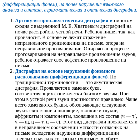
(дифференциации фонем), на почве нарушения языкового
анализа и синтеза, аграмматическая и оптическая дисграфии.
Артикуляторно-акустическая дисграфия в
о многом
сходна с выделенной М. Е. Хватцевым дисграфией на
почве расстройств устной речи. Ребенок пишет так, как
произносит. В основе ее лежит отражение
неправильного произношения на письме, опора на
неправильное проговаривание. Опираясь в процессе
проговаривания на неправильное произношение звуков,
ребенок отражает свое дефектное произношение на
письме.
Дисграфия на основе нарушений фонемного
распознавания (дифференциации фонем)
. По
традиционной терминологии — это акустическая
дисграфия. Проявляется в заменах букв,
соответствующих фонетически близким звукам. При
этом в устной речи звуки произносятся правильно. Чаще
всего заменяются буквы, обозначающие следующие
звуки: свистящие и шипящие, звонкие и глухие,
аффрикаты и компоненты, входящие в их состав (ч — т’,
ч — щ, ц — т, ц — с). Этот вид дисграфии проявляется и
в неправильном обозначении мягкости согласных на
письме вследствие нарушения дифференциации
твердых и мягких согласных («писмо», «лубит»,