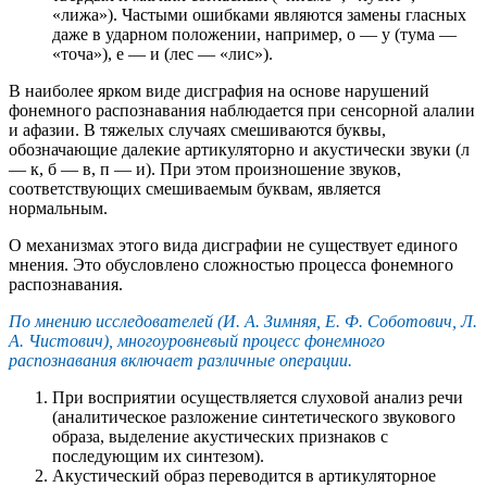
«лижа»). Частыми ошибками являются замены гласных
даже в ударном положении, например, о — у (тума —
«точа»), е — и (лес — «лис»).
В наиболее ярком виде дисграфия на основе нарушений
фонемного распознавания наблюдается при сенсорной алалии
и афазии. В тяжелых случаях смешиваются буквы,
обозначающие далекие артикуляторно и акустически звуки (л
— к, б — в, п — и). При этом произношение звуков,
соответствующих смешиваемым буквам, является
нормальным.
О механизмах этого вида дисграфии не существует единого
мнения. Это обусловлено сложностью процесса фонемного
распознавания.
По мнению исследователей (И. А. Зимняя, Е. Ф. Соботович, Л.
А. Чистович), многоуровневый процесс фонемного
распознавания включает различные операции.
При восприятии осуществляется слуховой анализ речи
(аналитическое разложение синтетического звукового
образа, выделение акустических признаков с
последующим их синтезом).
Акустический образ переводится в артикуляторное