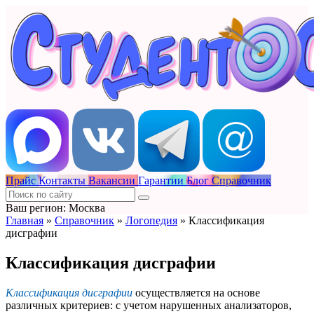
Прайс
Контакты
Вакансии
Гарантии
Блог
Справочник
Ваш регион: Москва
Главная
»
Справочник
»
Логопедия
»
Классификация
дисграфии
Классификация дисграфии
Классификация дисграфии
осуществляется на основе
различных критериев: с учетом нарушенных анализаторов,