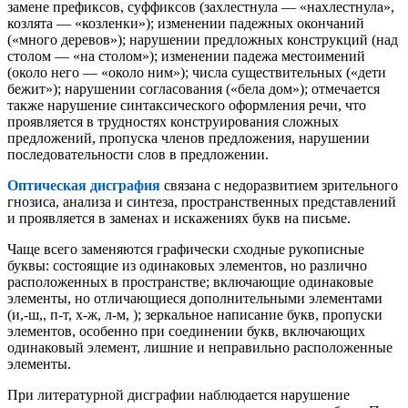
замене префиксов, суффиксов (захлестнула — «нахлестнула»,
козлята — «козленки»); изменении падежных окончаний
(«много деревов»); нарушении предложных конструкций (над
столом — «на столом»); изменении падежа местоимений
(около него — «около ним»); числа существительных («дети
бежит»); нарушении согласования («бела дом»); отмечается
также нарушение синтаксического оформления речи, что
проявляется в трудностях конструирования сложных
предложений, пропуска членов предложения, нарушении
последовательности слов в предложении.
Оптическая дисграфия
связана с недоразвитием зрительного
гнозиса, анализа и синтеза, пространственных представлений
и проявляется в заменах и искажениях букв на письме.
Чаще всего заменяются графически сходные рукописные
буквы: состоящие из одинаковых элементов, но различно
расположенных в пространстве; включающие одинаковые
элементы, но отличающиеся дополнительными элементами
(и,-ш,, п-т, х-ж, л-м, ); зеркальное написание букв, пропуски
элементов, особенно при соединении букв, включающих
одинаковый элемент, лишние и неправильно расположенные
элементы.
При литературной дисграфии наблюдается нарушение