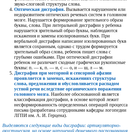
звуко-слоговой структуры слова.
Оптическая дисграфия.
Вызывается нарушением или
недоразвитием оптических речевых систем в головном
мозге. Нарушается формирование зрительного образа
буквы, слова. При литеральной дисграфии у ребенка
нарушается зрительный образ буквы, наблюдаются
искажения и замены изолированных букв. При
вербальной дисграфии написание изолированных букв
является сохранным, однако с трудом формируется
зрительный образ слова, ребенок пишет слова с
грубыми ошибками. При оптической дисграфии
ребенок не различает сходные графически рукописные
буквы: п. — к, п. — и, с — о, и — ш, л — м.
Дисграфия при моторной и сенсорной афазии
проявляется в заменах, искажениях структуры
слова, предложения и обусловливается распадом
устной речи вследствие органического поражения
головного мозга
. Наиболее обоснованной является
классификация дисграфии, в основе которой лежит
несформированность определенных операций процесса
письма (разработана сотрудниками кафедры логопедии
ЛГПИ им. А. И. Герцена).
Выделяются следующие виды дисграфии: артикуляторно-
акустическая, на основе нарушений фонемного
распознавания