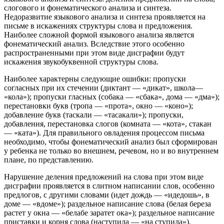
слогового и фонематического анализа и синтеза.
Недоразвитие языкового анализа и синтеза проявляется на
письме в искажениях структуры слова и предложения.
Наиболее сложной формой языкового анализа является
фонематический анализ. Вследствие этого особенно
распространенными при этом виде дисграфии будут
искажения звукобуквенной структуры слова.
Наиболее характерны следующие ошибки: пропуски
согласных при их стечении (диктант — «дикат», школа—
«кола»); пропуски гласных (собака — «сбака», дома — «дма»);
перестановки букв (тропа — «прота», окно — «коно»);
добавление букв (таскали — «тасакали»); пропуски,
добавления, перестановка слогов (комната — «кота», стакан
— «ката»). Для правильного овладения процессом письма
необходимо, чтобы фонематический анализ был сформирован
у ребенка не только во внешнем, речевом, но и во внутреннем
плане, по представлению.
Нарушение деления предложений на слова при этом виде
дисграфии проявляется в слитном написании слов, особенно
предлогов, с другими словами (идет дождь — «идедошь», в
доме — «вдоме»); раздельное написание слова (белая береза
растет у окна — «белабе заратет ока»); раздельное написание
приставки и корня слова (наступила — «на ступила»).