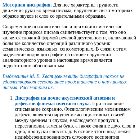
Моторная дисграфия.
Для нее характерны трудности
движения руки во время письма, нарушение связи моторных
образов звуков и слов со зрительными образами.
Современное психологическое и психолингвистическое
изучение процесса письма свидетельствует о том, что оно
является сложной формой речевой деятельности, включающей
большое количество операций различного уровня:
семантических, языковых, сенсомоторных. В связи с этим
выделение видов дисграфии на основе нарушений
анализаторного уровня в настоящее время является
недостаточно обоснованным.
Выделенные М. Е. Хватцевым виды дисграфии также не
удовлетворяют сегодняшнее представление о нарушениях
письма. Рассмотрим их.
Дисграфия на почве акустической агнозии и
дефектов фонематического слуха
. При этом виде
списывание сохранно. Физиологическим механизмом
дефекта является нарушение ассоциативных связей
между зрением и слухом, наблюдается пропуски,
перестановки, замены букв, а также слияние двух слов в
одно, пропуски слов и т. д. В основе этого вида лежит
недифференцированность слухового восприятия