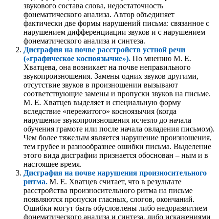
звукового состава слова, недостаточность
фонематического анализа. Автор объединяет
фактически две формы нарушений письма: связанное с
нарушением дифференциации звуков и с нарушением
фонематического анализа и синтеза.
Дисграфия на почве расстройств устной речи
(«графическое косноязычие»).
По мнению М. Е.
Хватцева, она возникает на почве неправильного
звукопроизношения. Замены одних звуков другими,
отсутствие звуков в произношении вызывают
соответствующие замены и пропуски звуков на письме.
М. Е. Хватцев выделяет и специальную форму
вследствие «пережитого» косноязычия (когда
нарушение звукопроизношения исчезло до начала
обучения грамоте или после начала овладения письмом).
Чем более тяжелым является нарушение произношения,
тем грубее и разнообразнее ошибки письма. Выделение
этого вида дисграфии признается обоснован – ным и в
настоящее время.
Дисграфия на почве нарушения произносительного
ритма.
М. Е. Хватцев считает, что в результате
расстройства произносительного ритма на письме
появляются пропуски гласных, слогов, окончаний.
Ошибки могут быть обусловлены либо недоразвитием
фонематического анализа и синтеза, либо искажениями