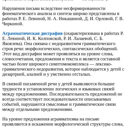
Нарушения письма вследствие несформированности
фонематического анализа и синтеза широко представлены в
работах Р. Е. Левиной, Н. А. Никашиной, Д. И. Орловой, Г. В.
Чиркиной.
Аграмматическая дисграфия
(охарактеризована в работах Р.
Е. Левиной, И. К. Колповской, Р. И. Лалаевой, С. Б.
Яковлева). Она связана с недоразвитием грамматического
строя речи: морфологических, синтаксических обобщений.
Этот вид дисграфии может проявляться на уровне слова,
словосочетания, предложения и текста и является составной
частью более широкого симптомокомплекса — лексико-
грамматического недоразвития, которое наблюдается у детей с
дизартрией, алалией и у умственно отсталых.
В связной письменной речи у детей выявляются большие
трудности в установлении логических и языковых связей
между предложениями. Последовательность предложений не
всегда соответствует последовательности описываемых
событий, нарушаются смысловые и грамматические связи
между отдельными предложениями.
На уровне предложения аграмматизмы на письме
проявляются в искажении морфологической структуры слова,