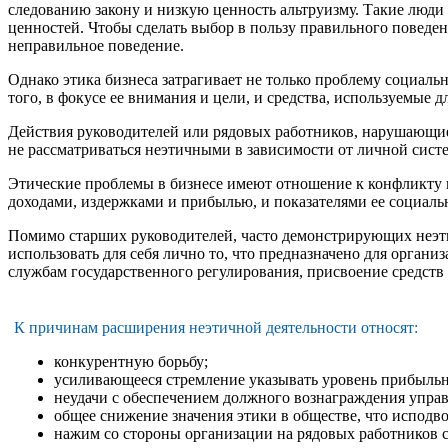
следованию закону и низкую ценность альтруизму. Такие люди 
ценностей. Чтобы сделать выбор в пользу правильного поведе
неправильное поведение.
Однако этика бизнеса затрагивает не только проблему социал
того, в фокусе ее внимания и цели, и средства, используемые 
Действия руководителей или рядовых работников, нарушающие з
не рассматриваться неэтичными в зависимости от личной сист
Этические проблемы в бизнесе имеют отношение к конфликту 
доходами, издержками и прибылью, и показателями ее социаль
Помимо старших руководителей, часто демонстрирующих неэтич
использовать для себя лично то, что предназначено для орга
службам государственного регулирования, присвоение средств 
К причинам расширения неэтичной деятельности относят:
конкурентную борьбу;
усиливающееся стремление указывать уровень прибыльнос
неудачи с обеспечением должного вознаграждения управ
общее снижение значения этики в обществе, что исподво
нажим со стороны организации на рядовых работников