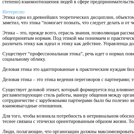
степени) взаимоотношения людей в сфере предпринимательства
Интересно
Этика одна из древнейших теоретических дисциплин, объектом 
заметил, что этика “помогает познать, что следует делать и о
Этика – это, прежде всего, отрасль знания, позволяющая расс
общепринятым нормам. Под этикой мы понимаем и практическую
различать этику как идеал и этику как действие. Управленца д
Существует “профессиональная этика”, речь идет о нормах пов
социальному облику.
Деловая этика это адаптированные к практическим нуждам биз
Деловая этика – это этика ведения переговоров с партнерами;
Существует деловой этикет, который формируется под влияни
регламентирующие стиль работы, манеру общения между органи
сотрудничестве с зарубежными партнерами было бы полезно зн
взаимовыгодные отношения.
Для того, чтобы возникла потребность в нетривиальном обосн
теснее связана с этически ориентированным образом жизни. То
Люди, полагающие, что организации должны максимизировать 