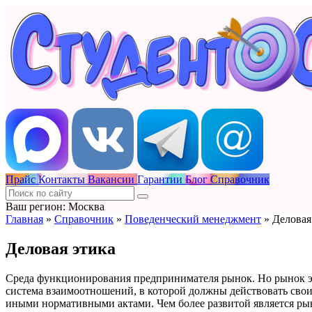
Прайс
Контакты
Вакансии
Гарантии
Блог
Справочник
Ваш регион: Москва
Главная
»
Справочник
»
Поведенческий менеджмент
»
Деловая
Деловая этика
Среда функционирования предпринимателя рынок. Но рынок это
система взаимоотношений, в которой должны действовать свои
иными нормативными актами. Чем более развитой является рыно