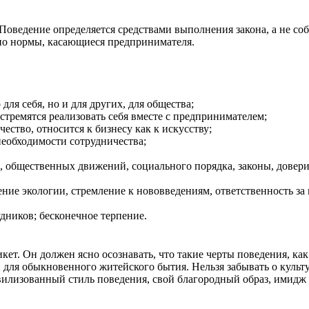
Поведение определяется средствами выполнения закона, а не со
 но нормы, касающиеся предпринимателя.
для себя, но и для других, для общества;
стремятся реализовать себя вместе с предпринимателем;
чество, относится к бизнесу как к искусству;
еобходимости сотрудничества;
, общественных движений, социального порядка, законы, довери
жение экологии, стремление к нововведениям, ответственность з
дников; бесконечное терпение.
ет. Он должен ясно осознавать, что такие черты поведения, как
 и для обыкновенного житейского бытия. Нельзя забывать о куль
лизованный стиль поведения, свой благородный образ, имидж у