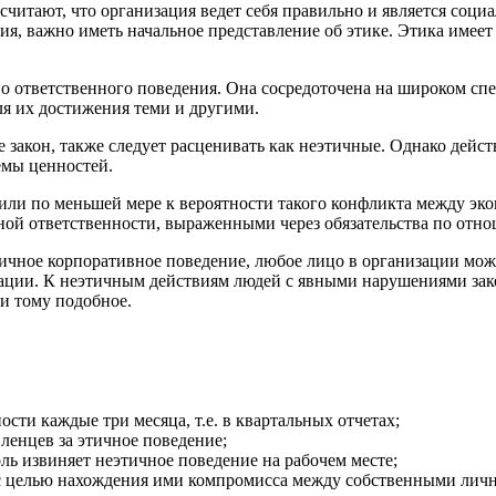
считают, что организация ведет себя правильно и является социа
ния, важно иметь начальное представление об этике. Этика име
ьно ответственного поведения. Она сосредоточена на широком с
для их достижения теми и другими.
акон, также следует расценивать как неэтичные. Однако действ
емы ценностей.
или по меньшей мере к вероятности такого конфликта между э
ной ответственности, выраженными через обязательства по отно
ное корпоративное поведение, любое лицо в организации может
низации. К неэтичным действиям людей с явными нарушениями за
и тому подобное.
ти каждые три месяца, т.е. в квартальных отчетах;
ленцев за этичное поведение;
ль извиняет неэтичное поведение на рабочем месте;
 с целью нахождения ими компромисса между собственными ли