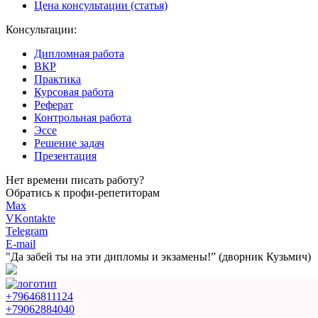
Цена консультации (статья)
Консультации:
Дипломная работа
ВКР
Практика
Курсовая работа
Реферат
Контрольная работа
Эссе
Решение задач
Презентация
Нет времени писать работу?
Обратись к профи-репетиторам
Max
VKontakte
Telegram
E-mail
"Да забей ты на эти
дипломы и экзамены!”
(дворник Кузьмич)
+79646811124
+79062884040