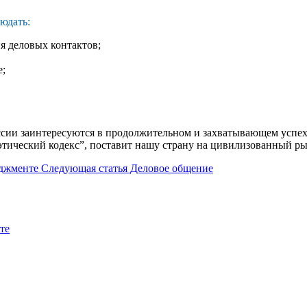
юдать:
я деловых контактов;
е;
оссии заинтересуются в продолжительном и захватывающем успех
 этический кодекс”, поставит нашу страну на цивилизованный р
еджменте
Следующая статья
Деловое общение
те