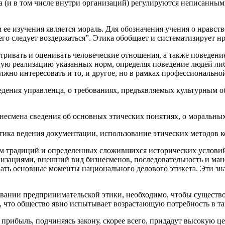
 (и в том числе внутри организаций) регулируются неписанными
ее изучения является мораль. Для обозначения учения о нравст
т чего следует воздержаться”. Этика обобщает и систематизирует
матривать и оценивать человеческие отношения, а также поведен
 реализацию указанных норм, определяя поведение людей либо 
олжно интересовать и то, и другое, но в рамках профессионально
едения управленца, о требованиях, предъявляемых культурным о
несмена сведения об основных этических понятиях, о моральных
 этика ведения документации, использование этических методов 
ем традиций и определенных сложившихся исторических условий
зациями, внешний вид бизнесменов, последовательность и манер
ать основные моменты национального делового этикета. Эти зна
овании предпринимательской этики, необходимо, чтобы существ
, что общество явно испытывает возрастающую потребность в та
прибыль, подчиняясь закону, скорее всего, придадут высокую 