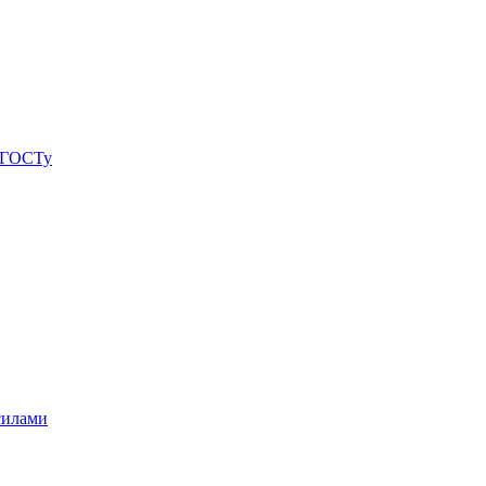
о ГОСТу
силами