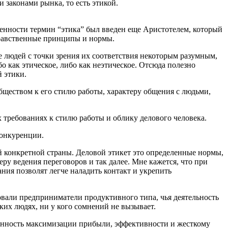
 законами рынка, то есть этикой.
венности термин “этика” был введен еще Аристотелем, который
 нравственные принципы и нормы.
ие людей с точки зрения их соответствия некоторым разумным,
как этическое, либо как неэтическое. Отсюда полезно
й этики.
бществом к его стилю работы, характеру общения с людьми,
 требованиях к стилю работы и облику делового человека.
конкуренции.
 конкретной страны. Деловой этикет это определенные нормы,
у ведения переговоров и так далее. Мне кажется, что при
ния позволят легче наладить контакт и укрепить
овали предприниматели продуктивного типа, чья деятельность
ких людях, ни у кого сомнений не вызывает.
ценность максимизации прибыли, эффективности и жесткому